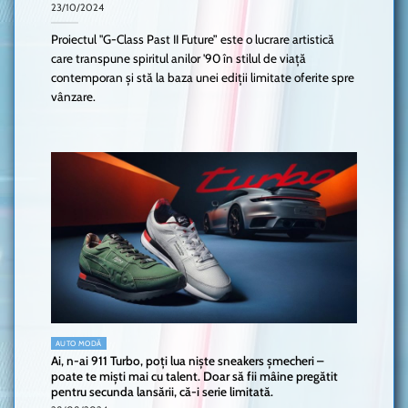
23/10/2024
Proiectul "G-Class Past II Future” este o lucrare artistică
care transpune spiritul anilor '90 în stilul de viață
contemporan și stă la baza unei ediții limitate oferite spre
vânzare.
AUTO MODĂ
Ai, n-ai 911 Turbo, poți lua niște sneakers șmecheri –
poate te miști mai cu talent. Doar să fii mâine pregătit
pentru secunda lansării, că-i serie limitată.