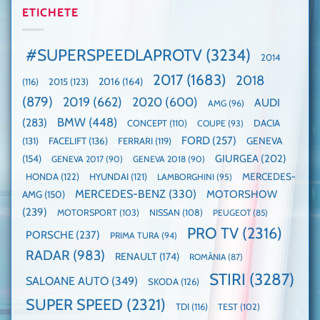
Guinness
2025,
ETICHETE
cu
World
faza
manuală
Record:
globală:
de
Cea
KIA
pe
mai
#SUPERSPEEDLAPROTV
(3234)
2014
EV3
Nurburgring
mare
este
paradă
2017
(1683)
2018
2015
(123)
2016
(164)
(116)
câștigătoare,
de
electricele
dube
(879)
2019
(662)
2020
(600)
AUDI
AMG
(96)
domină
WCOTY
BMW
(448)
(283)
DACIA
CONCEPT
(110)
COUPE
(93)
FORD
(257)
(131)
FACELIFT
(136)
FERRARI
(119)
GENEVA
GIURGEA
(202)
(154)
GENEVA 2017
(90)
GENEVA 2018
(90)
HONDA
(122)
HYUNDAI
(121)
MERCEDES-
LAMBORGHINI
(95)
MERCEDES-BENZ
(330)
MOTORSHOW
AMG
(150)
(239)
MOTORSPORT
(103)
NISSAN
(108)
PEUGEOT
(85)
PRO TV
(2316)
PORSCHE
(237)
PRIMA TURA
(94)
RADAR
(983)
RENAULT
(174)
ROMÂNIA
(87)
STIRI
(3287)
SALOANE AUTO
(349)
SKODA
(126)
SUPER SPEED
(2321)
TDI
(116)
TEST
(102)