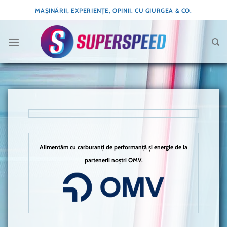
Skip
MAȘINĂRII, EXPERIENȚE, OPINII. CU GIURGEA & CO.
to
content
Alimentăm cu carburanți de performanță și energie de la
partenerii noștri OMV.