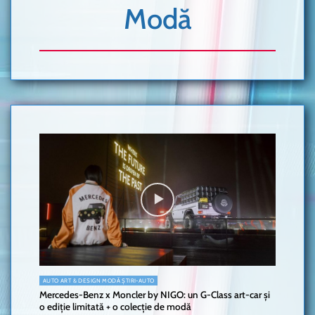
Modă
AUTO ART & DESIGN MODĂ ȘTIRI-AUTO
Mercedes-Benz x Moncler by NIGO: un G-Class art-car și
o ediție limitată + o colecție de modă