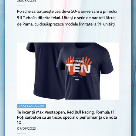
28/08/2024
Porsche sărbătorește cea de-a 50-a aniversare a primului
911 Turbo în diferite feluri. Uite și o serie de pantofi făcuți
de Puma, cu douăsprezece modele limitate la 911 unități.
MODĂ RACING-AUTO
Te încântă Max Verstappen, Red Bull Racing, Formula 1?
Poți sărbători cu un tricou special o performanță de nota
10
09/09/2023