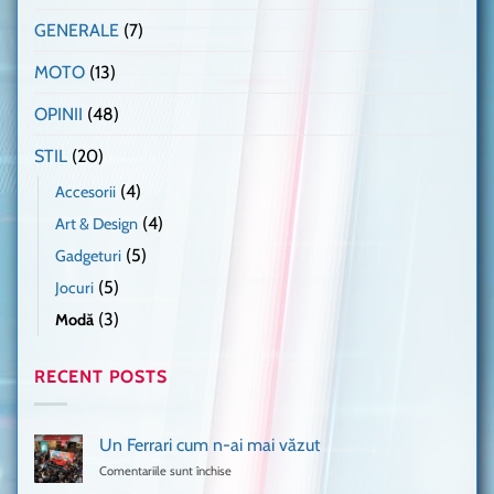
GENERALE
(7)
MOTO
(13)
OPINII
(48)
STIL
(20)
(4)
Accesorii
(4)
Art & Design
(5)
Gadgeturi
(5)
Jocuri
(3)
Modă
RECENT POSTS
Un Ferrari cum n-ai mai văzut
Comentariile sunt închise
pentru
Un