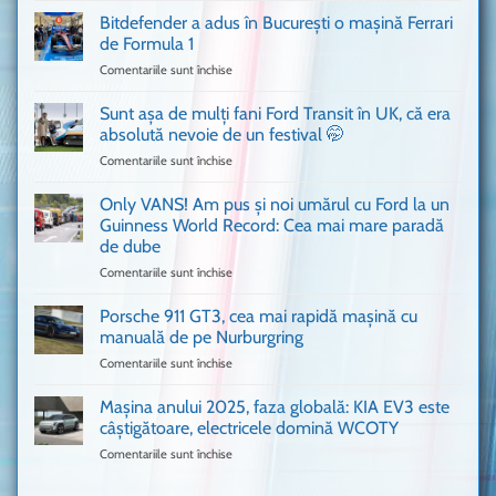
Ferrari
Bitdefender a adus în București o mașină Ferrari
cum
de Formula 1
n-
Comentariile sunt închise
pentru
ai
Bitdefender
mai
a
văzut
Sunt așa de mulți fani Ford Transit în UK, că era
adus
absolută nevoie de un festival 🤭
în
Comentariile sunt închise
pentru
București
Sunt
o
așa
Only VANS! Am pus și noi umărul cu Ford la un
mașină
de
Ferrari
Guinness World Record: Cea mai mare paradă
mulți
de
de dube
fani
Formula
Comentariile sunt închise
pentru
Ford
1
Only
Transit
VANS!
în
Porsche 911 GT3, cea mai rapidă mașină cu
Am
UK,
manuală de pe Nurburgring
pus
că
Comentariile sunt închise
pentru
și
era
Porsche
noi
absolută
911
Mașina anului 2025, faza globală: KIA EV3 este
umărul
nevoie
GT3,
cu
de
câștigătoare, electricele domină WCOTY
cea
Ford
un
Comentariile sunt închise
pentru
mai
la
festival
Mașina
rapidă
un
🤭
anului
mașină