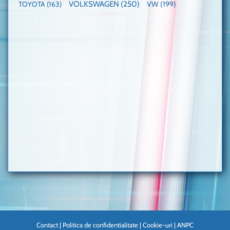
VOLKSWAGEN
(250)
VW
(199)
TOYOTA
(163)
Contact
|
Politica de confidentialitate
|
Cookie-uri
|
ANPC