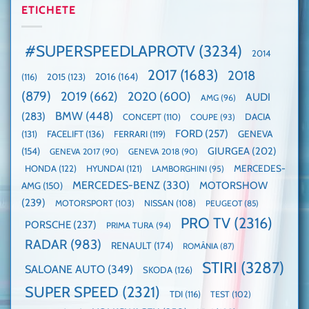
2025,
ETICHETE
cu
World
faza
manuală
Record:
globală:
de
Cea
KIA
pe
mai
#SUPERSPEEDLAPROTV
(3234)
2014
EV3
Nurburgring
mare
este
paradă
2017
(1683)
2018
2015
(123)
2016
(164)
(116)
câștigătoare,
de
electricele
dube
(879)
2019
(662)
2020
(600)
AUDI
AMG
(96)
domină
WCOTY
BMW
(448)
(283)
DACIA
CONCEPT
(110)
COUPE
(93)
FORD
(257)
(131)
FACELIFT
(136)
FERRARI
(119)
GENEVA
GIURGEA
(202)
(154)
GENEVA 2017
(90)
GENEVA 2018
(90)
HONDA
(122)
HYUNDAI
(121)
MERCEDES-
LAMBORGHINI
(95)
MERCEDES-BENZ
(330)
MOTORSHOW
AMG
(150)
(239)
MOTORSPORT
(103)
NISSAN
(108)
PEUGEOT
(85)
PRO TV
(2316)
PORSCHE
(237)
PRIMA TURA
(94)
RADAR
(983)
RENAULT
(174)
ROMÂNIA
(87)
STIRI
(3287)
SALOANE AUTO
(349)
SKODA
(126)
SUPER SPEED
(2321)
TDI
(116)
TEST
(102)