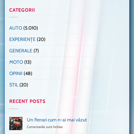
CATEGORII
AUTO
(5.010)
EXPERIENȚE
(20)
GENERALE
(7)
MOTO
(13)
OPINII
(48)
STIL
(20)
RECENT POSTS
Un Ferrari cum n-ai mai văzut
Comentariile sunt închise
pentru
Un