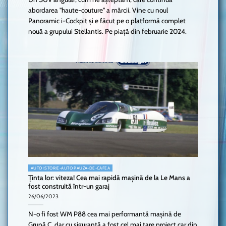
abordarea "haute-couture" a mărcii. Vine cu noul
Panoramic i-Cockpit și e făcut pe o platformă complet
nouă a grupului Stellantis. Pe piață din februarie 2024.
AUTO ISTORIE-AUTO PAUZA-DE-CAFEA
Ținta lor: viteza! Cea mai rapidă mașină de la Le Mans a
fost construită într-un garaj
26/06/2023
N-o fi fost WM P88 cea mai performantă mașină de
Grupă C, dar cu siguranță a fost cel mai tare project car din