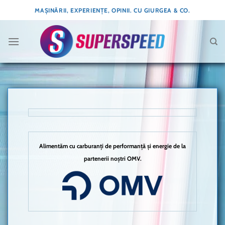
Skip
MAȘINĂRII, EXPERIENȚE, OPINII. CU GIURGEA & CO.
to
content
Alimentăm cu carburanți de performanță și energie de la
partenerii noștri OMV.