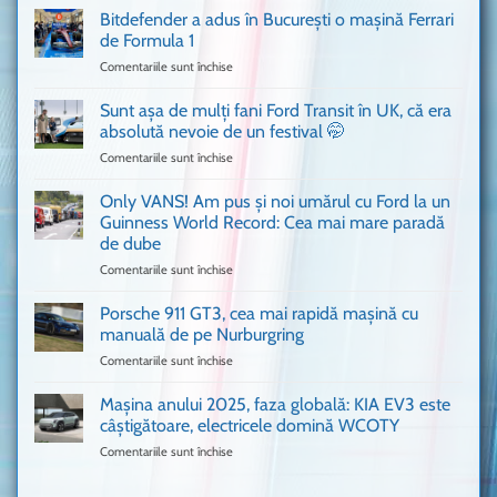
Ferrari
Bitdefender a adus în București o mașină Ferrari
cum
de Formula 1
n-
Comentariile sunt închise
pentru
ai
Bitdefender
mai
a
văzut
Sunt așa de mulți fani Ford Transit în UK, că era
adus
absolută nevoie de un festival 🤭
în
Comentariile sunt închise
pentru
București
Sunt
o
așa
Only VANS! Am pus și noi umărul cu Ford la un
mașină
de
Ferrari
Guinness World Record: Cea mai mare paradă
mulți
de
de dube
fani
Formula
Comentariile sunt închise
pentru
Ford
1
Only
Transit
VANS!
în
Porsche 911 GT3, cea mai rapidă mașină cu
Am
UK,
manuală de pe Nurburgring
pus
că
Comentariile sunt închise
pentru
și
era
Porsche
noi
absolută
911
Mașina anului 2025, faza globală: KIA EV3 este
umărul
nevoie
GT3,
cu
de
câștigătoare, electricele domină WCOTY
cea
Ford
un
Comentariile sunt închise
pentru
mai
la
festival
Mașina
rapidă
un
🤭
anului
mașină
Guinness