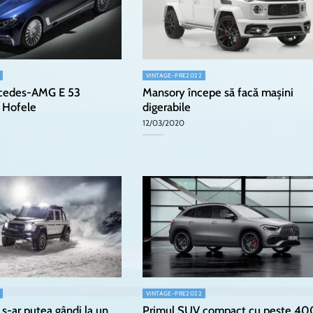
VINTAGE-PRE2022
rcedes-AMG E 53
Mansory începe să facă mașini
y Hofele
digerabile
12/03/2020
VINTAGE-PRE2022
s-ar putea gândi la un
Primul SUV compact cu peste 40