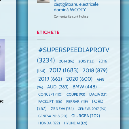
🤭
cea
la
câștigătoare, electricele
mai
un
domină WCOTY
rapidă
Guinness
mașină
Comentariile sunt închise
World
pentru
cu
Record:
Mașina
manuală
Cea
anului
de
mai
2025,
ETICHETE
pe
mare
faza
Nurburgring
paradă
globală:
de
KIA
#SUPERSPEEDLAPROTV
dube
EV3
este
(3234)
câștigătoare,
2015
(123)
2016
2014
(116)
electricele
2017
(1683)
2018
(879)
domină
(164)
WCOTY
2019
(662)
2020
(600)
AMG
BMW
(448)
AUDI
(283)
(96)
DACIA
(131)
CONCEPT
(110)
COUPE
(93)
se
FORD
FACELIFT
(136)
FERRARI
(119)
(257)
GENEVA
(154)
GENEVA 2017
(90)
GIURGEA
(202)
GENEVA 2018
(90)
HONDA
(122)
HYUNDAI
(121)