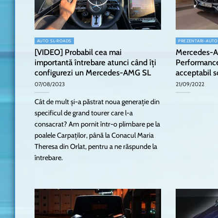
AUTO SL-ROADS
PREZENTARI-AUTO
[VIDEO] Probabil cea mai
Mercedes-A
importantă întrebare atunci când îți
Performance
configurezi un Mercedes-AMG SL
acceptabil s
07/08/2023
21/09/2022
Cât de mult și-a păstrat noua generație din
specificul de grand tourer care l-a
consacrat? Am pornit într-o plimbare pe la
poalele Carpaților, până la Conacul Maria
Theresa din Orlat, pentru a ne răspunde la
întrebare.