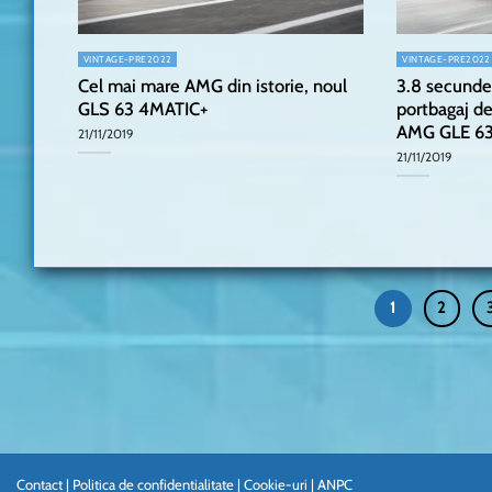
VINTAGE-PRE2022
VINTAGE-PRE2022
Cel mai mare AMG din istorie, noul
3.8 secunde
GLS 63 4MATIC+
portbagaj de
AMG GLE 6
21/11/2019
21/11/2019
1
2
Contact
|
Politica de confidentialitate
|
Cookie-uri
|
ANPC