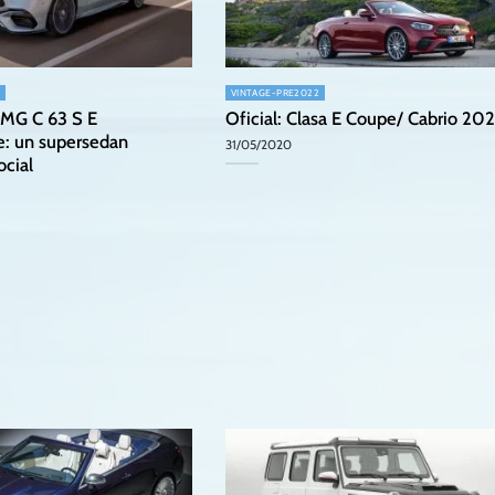
VINTAGE-PRE2022
MG C 63 S E
Oficial: Clasa E Coupe/ Cabrio 20
: un supersedan
31/05/2020
ocial