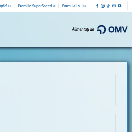
păr? >>
Premiile SuperSpeed >>
Formula 1 și 1 >>