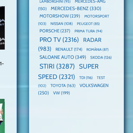
MERCEDES-AMG
LAMBORGHINI
(95)
MERCEDES-BENZ
(330)
(150)
MOTORSHOW
(239)
MOTORSPORT
(103)
NISSAN
(108)
PEUGEOT
(85)
PORSCHE
(237)
PRIMA TURA
(94)
PRO TV
(2316)
RADAR
(983)
RENAULT
(174)
ROMÂNIA
(87)
SALOANE AUTO
(349)
SKODA
(126)
1-
STIRI
(3287)
SUPER
SPEED
(2321)
TDI
(116)
TEST
VOLKSWAGEN
TOYOTA
(163)
(102)
(250)
VW
(199)