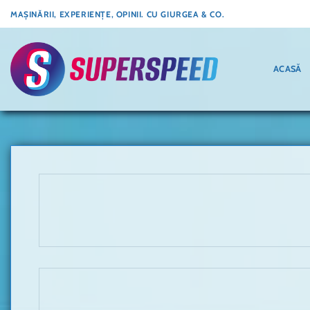
Skip
MAȘINĂRII, EXPERIENȚE, OPINII. CU GIURGEA & CO.
to
content
ACASĂ