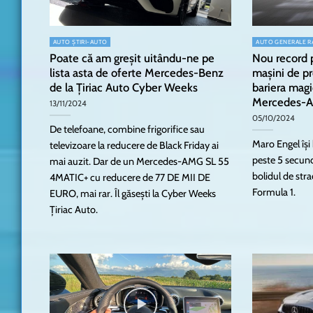
AUTO ȘTIRI-AUTO
AUTO GENERALE R
Poate că am greșit uitându-ne pe
Nou record 
lista asta de oferte Mercedes-Benz
mașini de p
de la Țiriac Auto Cyber Weeks
bariera magi
Mercedes-
13/11/2024
05/10/2024
De telefoane, combine frigorifice sau
Maro Engel își
televizoare la reducere de Black Friday ai
peste 5 secu
mai auzit. Dar de un Mercedes-AMG SL 55
bolidul de str
4MATIC+ cu reducere de 77 DE MII DE
Formula 1.
EURO, mai rar. Îl găsești la Cyber Weeks
Țiriac Auto.