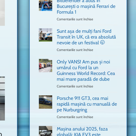
Bitdefender a adus în
cum
București o mașină Ferrari de
n-
Formula 1
ai
mai
Comentariile sunt închise
pentru
văzut
Bitdefender
a
Sunt așa de mulți fani Ford
adus
Transit în UK, că era absolută
în
nevoie de un festival 🤭
București
Comentariile sunt închise
pentru
o
Sunt
mașină
așa
Ferrari
Only VANS! Am pus și noi
de
de
umărul cu Ford la un
mulți
Formula
Guinness World Record: Cea
fani
1
mai mare paradă de dube
Ford
Transit
Comentariile sunt închise
pentru
în
Only
UK,
VANS!
Porsche 911 GT3, cea mai
că
Am
rapidă mașină cu manuală de
era
pus
pe Nurburgring
absolută
și
Comentariile sunt închise
nevoie
pentru
noi
de
Porsche
umărul
un
911
cu
Mașina anului 2025, faza
festival
GT3,
Ford
0
globală: KIA EV3 este