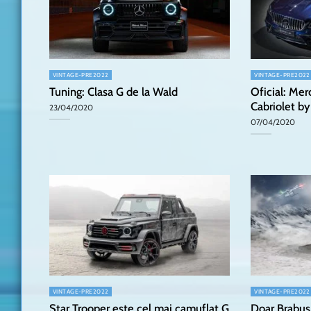
VINTAGE-PRE2022
VINTAGE-PRE2022
Tuning: Clasa G de la Wald
Oficial: Me
Cabriolet b
23/04/2020
07/04/2020
VINTAGE-PRE2022
VINTAGE-PRE2022
Star Trooper este cel mai camuflat G
Doar Brabus 