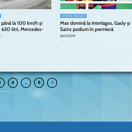
VINTAGE-PRE2022
 până la 100 km/h și
Max domină la Interlagos, Gasly și
 630 litri, Mercedes-
Sainz podium în premieră
3
18/11/2019
3
4
…
8