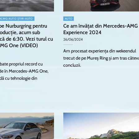
ACING-AUTO ȘTIRI-AUTO
AUTO
pe Nurburgring pentru
Ce am învățat din Mercedes-AMG
roducție, acum sub
Experience 2024
că de 6:30. Vezi turul cu
26/06/2024
AMG One (VIDEO)
Am procesat experiența din wekeendul
trecut de pe Mureș Ring și am tras câtev
 bate propriul record cu
concluzii.
nde în Mercedes-AMG One,
adă cu tehnologie din