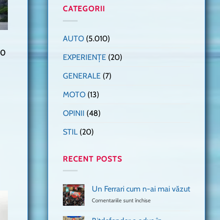
CATEGORII
AUTO
(5.010)
20
EXPERIENȚE
(20)
GENERALE
(7)
MOTO
(13)
OPINII
(48)
STIL
(20)
RECENT POSTS
Un Ferrari cum n-ai mai văzut
Comentariile sunt închise
pentru
Un
Ferrari