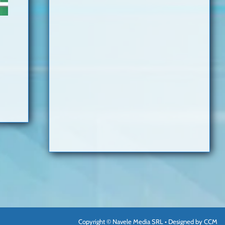
Copyright © Navele Media SRL • Designed by
CCM