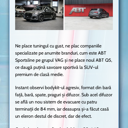
Ne place tuningul cu gust, ne plac companiile
specializate pe anumite branduri, cum este ABT
Sportsline pe grupul VAG și ne place noul ABT Q5,
ce daugă puțină savoare sportivă la SUV-ul
premium de clasă medie.
Instant observi bodykit-ul agresiv, format din bară
față, bară, spate, praguri și difuzor. Sub acel difuzor
se află un nou sistem de evacuare cu patru
terminații de 84 mm, iar deasupra și-a făcut casă
un eleron destul de discret, dar de efect.