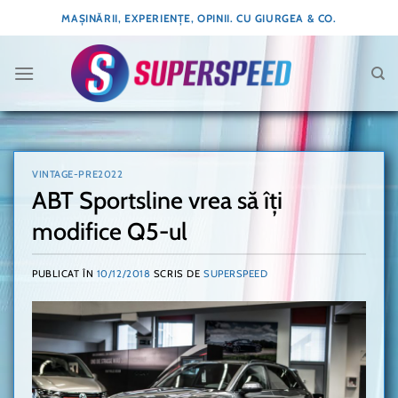
Skip
MAȘINĂRII, EXPERIENȚE, OPINII. CU GIURGEA & CO.
to
content
VINTAGE-PRE2022
ABT Sportsline vrea să îți
modifice Q5-ul
PUBLICAT ÎN
10/12/2018
SCRIS DE
SUPERSPEED