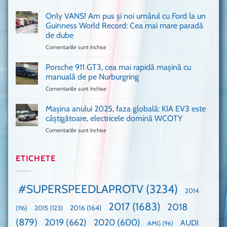
Sunt
o
așa
Only VANS! Am pus și noi umărul cu Ford la un
mașină
de
Ferrari
Guinness World Record: Cea mai mare paradă
mulți
de
de dube
fani
Formula
Comentariile sunt închise
pentru
Ford
1
Only
Transit
VANS!
în
Porsche 911 GT3, cea mai rapidă mașină cu
Am
UK,
manuală de pe Nurburgring
pus
că
Comentariile sunt închise
pentru
și
era
Porsche
noi
absolută
911
Mașina anului 2025, faza globală: KIA EV3 este
umărul
nevoie
GT3,
cu
de
câștigătoare, electricele domină WCOTY
cea
Ford
un
Comentariile sunt închise
pentru
mai
la
festival
Mașina
rapidă
un
🤭
anului
mașină
Guinness
2025,
ETICHETE
cu
World
faza
manuală
Record:
globală:
de
Cea
KIA
pe
mai
#SUPERSPEEDLAPROTV
(3234)
2014
EV3
Nurburgring
mare
este
paradă
2017
(1683)
2018
2015
(123)
2016
(164)
(116)
câștigătoare,
de
electricele
dube
(879)
2019
(662)
2020
(600)
AUDI
AMG
(96)
domină