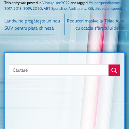
This entry was posted in
Vintage-pre2022
and tagged
#superspeedlaprotv
,
2017
,
2018
,
2019
,
2020
,
ABT Sportsline
,
Audi
,
pro tv
,
Q5
,
stiri
,
super speed
.
Landwind pregătește un nou
Reduceri masive la Țiriac Auto
SUV pentru piața chineză
cu ocazia sfârșitului de an