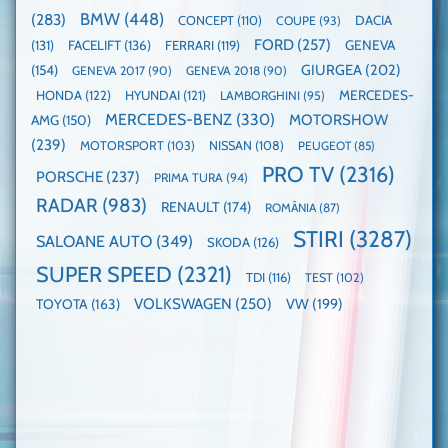
WCOTY
BMW
(448)
(283)
DACIA
CONCEPT
(110)
COUPE
(93)
FORD
(257)
(131)
FACELIFT
(136)
FERRARI
(119)
GENEVA
GIURGEA
(202)
(154)
GENEVA 2017
(90)
GENEVA 2018
(90)
HONDA
(122)
HYUNDAI
(121)
MERCEDES-
LAMBORGHINI
(95)
MERCEDES-BENZ
(330)
MOTORSHOW
AMG
(150)
(239)
MOTORSPORT
(103)
NISSAN
(108)
PEUGEOT
(85)
PRO TV
(2316)
PORSCHE
(237)
PRIMA TURA
(94)
RADAR
(983)
RENAULT
(174)
ROMÂNIA
(87)
STIRI
(3287)
SALOANE AUTO
(349)
SKODA
(126)
SUPER SPEED
(2321)
TDI
(116)
TEST
(102)
VOLKSWAGEN
(250)
VW
(199)
TOYOTA
(163)