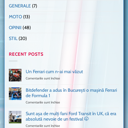
GENERALE
(7)
MOTO
(13)
OPINII
(48)
STIL
(20)
RECENT POSTS
Un Ferrari cum n-ai mai văzut
Comentariile sunt închise
pentru
Un
Ferrari
Bitdefender a adus în București o mașină Ferrari
cum
de Formula 1
n-
Comentariile sunt închise
pentru
ai
Bitdefender
mai
a
văzut
Sunt așa de mulți fani Ford Transit în UK, că era
adus
absolută nevoie de un festival 🤭
în
Comentariile sunt închise
pentru
București