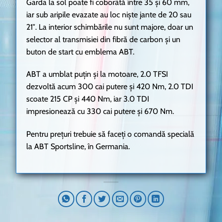
Garda la sol poate fi coborâtă între 35 și 60 mm,
iar sub aripile evazate au loc niște jante de 20 sau
21″. La interior schimbările nu sunt majore, doar un
selector al transmisiei din fibră de carbon și un
buton de start cu emblema ABT.
ABT a umblat puțin și la motoare, 2.0 TFSI
dezvoltă acum 300 cai putere și 420 Nm, 2.0 TDI
scoate 215 CP și 440 Nm, iar 3.0 TDI
impresionează cu 330 cai putere și 670 Nm.
Pentru prețuri trebuie să faceți o comandă specială
la ABT Sportsline, în Germania.