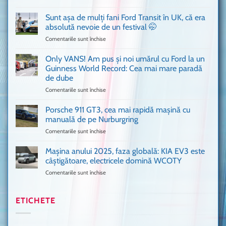
Bitdefender
mai
a
văzut
Sunt așa de mulți fani Ford Transit în UK, că era
adus
absolută nevoie de un festival 🤭
în
Comentariile sunt închise
pentru
București
Sunt
o
așa
Only VANS! Am pus și noi umărul cu Ford la un
mașină
de
Ferrari
Guinness World Record: Cea mai mare paradă
mulți
de
de dube
fani
Formula
Comentariile sunt închise
pentru
Ford
1
Only
Transit
VANS!
în
Porsche 911 GT3, cea mai rapidă mașină cu
Am
UK,
manuală de pe Nurburgring
pus
că
Comentariile sunt închise
pentru
și
era
Porsche
noi
absolută
911
Mașina anului 2025, faza globală: KIA EV3 este
umărul
nevoie
GT3,
cu
de
câștigătoare, electricele domină WCOTY
cea
Ford
un
Comentariile sunt închise
pentru
mai
la
festival
Mașina
rapidă
un
🤭
anului
mașină
Guinness
2025,
ETICHETE
cu
World
faza
manuală
Record:
globală:
de
Cea
KIA
pe