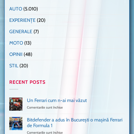
AUTO
(5.010)
EXPERIENȚE
(20)
GENERALE
(7)
MOTO
(13)
OPINII
(48)
STIL
(20)
RECENT POSTS
Un Ferrari cum n-ai mai văzut
Comentariile sunt închise
pentru
Un
Ferrari
Bitdefender a adus în București o mașină Ferrari
cum
de Formula 1
n-
Comentariile sunt închise
pentru
ai