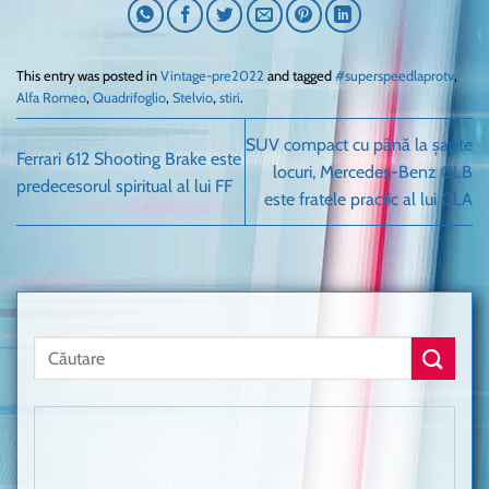
This entry was posted in
Vintage-pre2022
and tagged
#superspeedlaprotv
,
Alfa Romeo
,
Quadrifoglio
,
Stelvio
,
stiri
.
SUV compact cu până la șapte
Ferrari 612 Shooting Brake este
locuri, Mercedes-Benz GLB
predecesorul spiritual al lui FF
este fratele practic al lui GLA