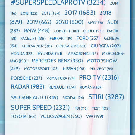
#SUPERSPEEDLAPROTV
(3234)
2014
EV3
Nurburgring
mare
este
paradă
2017
(1683)
2018
2015
(123)
2016
(164)
(116)
câștigătoare,
de
electricele
dube
(879)
2019
(662)
2020
(600)
AUDI
AMG
(96)
domină
WCOTY
BMW
(448)
(283)
DACIA
CONCEPT
(110)
COUPE
(93)
FORD
(257)
(131)
FACELIFT
(136)
FERRARI
(119)
GENEVA
GIURGEA
(202)
(154)
GENEVA 2017
(90)
GENEVA 2018
(90)
HONDA
(122)
HYUNDAI
(121)
MERCEDES-
LAMBORGHINI
(95)
MERCEDES-BENZ
(330)
MOTORSHOW
AMG
(150)
(239)
MOTORSPORT
(103)
NISSAN
(108)
PEUGEOT
(85)
PRO TV
(2316)
PORSCHE
(237)
PRIMA TURA
(94)
RADAR
(983)
RENAULT
(174)
ROMÂNIA
(87)
STIRI
(3287)
SALOANE AUTO
(349)
SKODA
(126)
SUPER SPEED
(2321)
TDI
(116)
TEST
(102)
VOLKSWAGEN
(250)
VW
(199)
TOYOTA
(163)