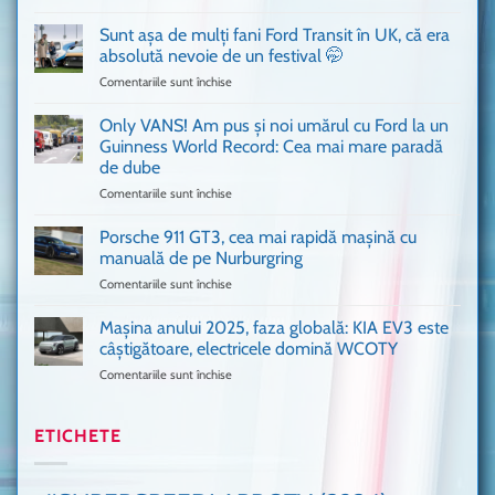
Bitdefender
mai
a
văzut
Sunt așa de mulți fani Ford Transit în UK, că era
adus
absolută nevoie de un festival 🤭
în
Comentariile sunt închise
pentru
București
Sunt
o
așa
Only VANS! Am pus și noi umărul cu Ford la un
mașină
de
Ferrari
Guinness World Record: Cea mai mare paradă
mulți
de
de dube
fani
Formula
Comentariile sunt închise
pentru
Ford
1
Only
Transit
VANS!
în
Porsche 911 GT3, cea mai rapidă mașină cu
Am
UK,
manuală de pe Nurburgring
pus
că
Comentariile sunt închise
pentru
și
era
Porsche
noi
absolută
911
Mașina anului 2025, faza globală: KIA EV3 este
umărul
nevoie
GT3,
cu
de
câștigătoare, electricele domină WCOTY
cea
Ford
un
Comentariile sunt închise
pentru
mai
la
festival
Mașina
rapidă
un
🤭
anului
mașină
Guinness
2025,
ETICHETE
cu
World
faza
manuală
Record:
globală:
de
Cea
KIA
pe
mai