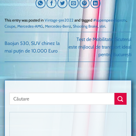
This entry was posted in
Vintage-pre2022
and tagged
#superspeedlaprotv
,
Coupe
,
Mercedes-AMG
,
Mercedes-Benz
,
Shooting Brake
,
stiri
.
Test de Mobilitate: Scuterul
Baojun 530, SUV chinez la
este mijlocul de transport ideal
mai puțin de 10.000 Euro
pentru București