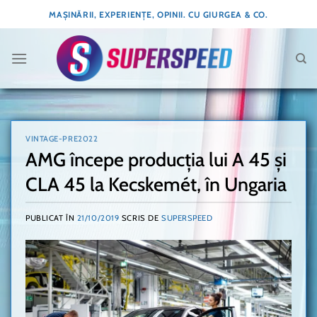
Skip
MAȘINĂRII, EXPERIENȚE, OPINII. CU GIURGEA & CO.
to
content
VINTAGE-PRE2022
AMG începe producția lui A 45 și
CLA 45 la Kecskemét, în Ungaria
PUBLICAT ÎN
21/10/2019
SCRIS DE
SUPERSPEED