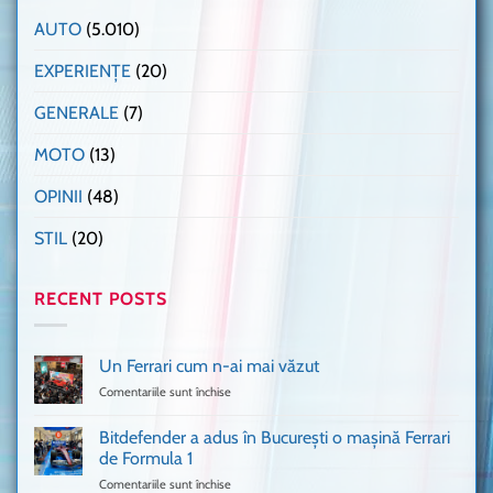
AUTO
(5.010)
EXPERIENȚE
(20)
GENERALE
(7)
MOTO
(13)
OPINII
(48)
STIL
(20)
RECENT POSTS
Un Ferrari cum n-ai mai văzut
Comentariile sunt închise
pentru
Un
Ferrari
Bitdefender a adus în București o mașină Ferrari
cum
de Formula 1
n-
Comentariile sunt închise
pentru
ai