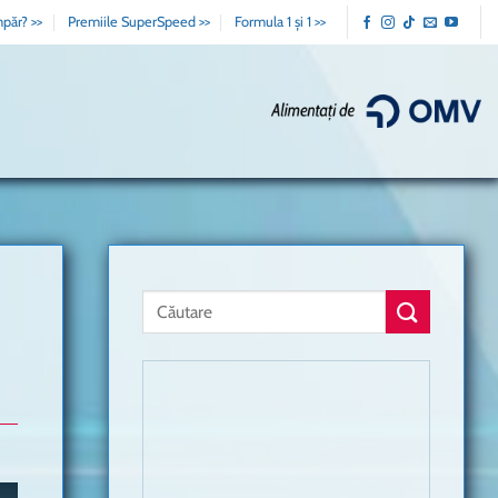
păr? >>
Premiile SuperSpeed >>
Formula 1 și 1 >>