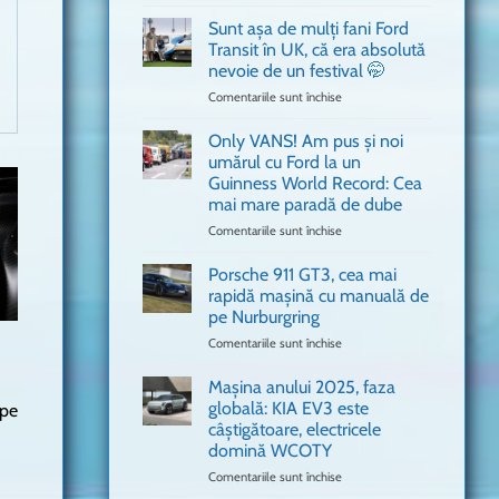
văzut
Bitdefender
a
Sunt așa de mulți fani Ford
adus
Transit în UK, că era absolută
în
nevoie de un festival 🤭
București
Comentariile sunt închise
pentru
o
Sunt
mașină
așa
Ferrari
Only VANS! Am pus și noi
de
de
umărul cu Ford la un
mulți
Formula
Guinness World Record: Cea
fani
1
mai mare paradă de dube
Ford
Transit
Comentariile sunt închise
pentru
în
Only
UK,
VANS!
Porsche 911 GT3, cea mai
că
Am
rapidă mașină cu manuală de
era
pus
pe Nurburgring
absolută
și
Comentariile sunt închise
nevoie
pentru
noi
de
Porsche
umărul
un
911
cu
Mașina anului 2025, faza
festival
GT3,
Ford
globală: KIA EV3 este
 pe
🤭
cea
la
câștigătoare, electricele
mai
un
domină WCOTY
rapidă
Guinness
mașină
Comentariile sunt închise
World
pentru
cu
Record:
Mașina