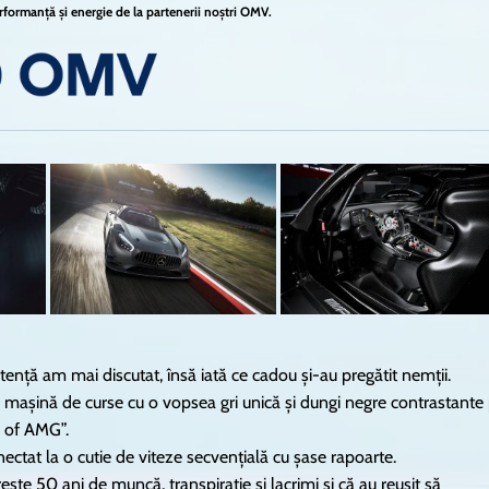
formanță și energie de la partenerii noștri OMV.
nță am mai discutat, însă iată ce cadou și-au pregătit nemții.
așină de curse cu o vopsea gri unică și dungi negre contrastante
s of AMG”.
nectat la o cutie de viteze secvențială cu șase rapoarte.
te 50 ani de muncă, transpirație și lacrimi și că au reușit să