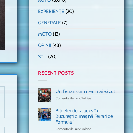
AUTO
(5.010)
EXPERIENȚE
(20)
GENERALE
(7)
MOTO
(13)
OPINII
(48)
STIL
(20)
RECENT POSTS
Un Ferrari cum n-ai mai văzut
Comentariile sunt închise
pentru
Un
Ferrari
Bitdefender a adus în
cum
București o mașină Ferrari de
n-
Formula 1
ai
mai
Comentariile sunt închise
pentru