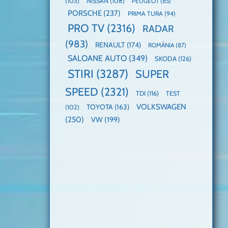
(103)
NISSAN
(108)
PEUGEOT
(85)
PORSCHE
(237)
PRIMA TURA
(94)
PRO TV
(2316)
RADAR
(983)
RENAULT
(174)
ROMÂNIA
(87)
SALOANE AUTO
(349)
SKODA
(126)
STIRI
(3287)
SUPER
SPEED
(2321)
TDI
(116)
TEST
VOLKSWAGEN
TOYOTA
(163)
(102)
(250)
VW
(199)