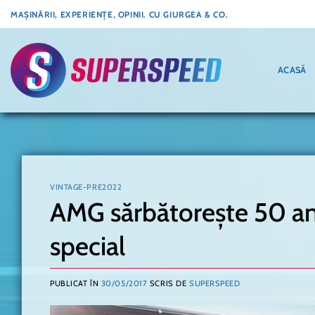
Skip
MAȘINĂRII, EXPERIENȚE, OPINII. CU GIURGEA & CO.
to
content
ACASĂ
VINTAGE-PRE2022
AMG sărbătorește 50 an
special
PUBLICAT ÎN
30/05/2017
SCRIS DE
SUPERSPEED