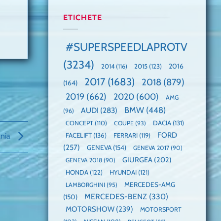
manuală
Cea
anului
de
mai
2025,
ETICHETE
pe
mare
faza
Nurburgring
paradă
globală:
de
KIA
#SUPERSPEEDLAPROTV
dube
EV3
este
(3234)
câștigătoare,
2015
(123)
2016
2014
(116)
electricele
2017
(1683)
2018
(879)
domină
(164)
WCOTY
2019
(662)
2020
(600)
AMG
BMW
(448)
AUDI
(283)
(96)
DACIA
(131)
CONCEPT
(110)
COUPE
(93)
FORD
FACELIFT
(136)
FERRARI
(119)
ânia
(257)
GENEVA
(154)
GENEVA 2017
(90)
GIURGEA
(202)
GENEVA 2018
(90)
HONDA
(122)
HYUNDAI
(121)
MERCEDES-AMG
LAMBORGHINI
(95)
MERCEDES-BENZ
(330)
(150)
MOTORSHOW
(239)
MOTORSPORT