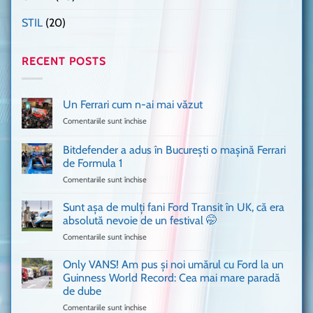
STIL
(20)
RECENT POSTS
Un Ferrari cum n-ai mai văzut
Comentariile sunt închise
pentru
Un
Ferrari
Bitdefender a adus în București o mașină Ferrari
cum
de Formula 1
n-
Comentariile sunt închise
pentru
ai
Bitdefender
mai
a
văzut
Sunt așa de mulți fani Ford Transit în UK, că era
adus
absolută nevoie de un festival 🤭
în
Comentariile sunt închise
pentru
București
Sunt
o
așa
Only VANS! Am pus și noi umărul cu Ford la un
mașină
de
Ferrari
Guinness World Record: Cea mai mare paradă
mulți
de
de dube
fani
Formula
Comentariile sunt închise
pentru
Ford
1