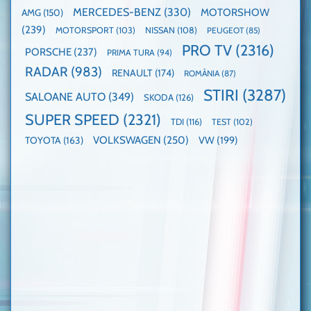
MERCEDES-BENZ
(330)
MOTORSHOW
AMG
(150)
(239)
MOTORSPORT
(103)
NISSAN
(108)
PEUGEOT
(85)
PRO TV
(2316)
PORSCHE
(237)
PRIMA TURA
(94)
RADAR
(983)
RENAULT
(174)
ROMÂNIA
(87)
STIRI
(3287)
SALOANE AUTO
(349)
SKODA
(126)
SUPER SPEED
(2321)
TDI
(116)
TEST
(102)
VOLKSWAGEN
(250)
VW
(199)
TOYOTA
(163)