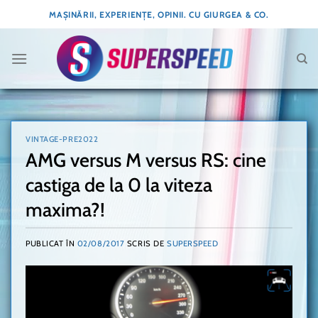
Skip
MAȘINĂRII, EXPERIENȚE, OPINII. CU GIURGEA & CO.
to
content
VINTAGE-PRE2022
AMG versus M versus RS: cine
castiga de la 0 la viteza
maxima?!
PUBLICAT ÎN
02/08/2017
SCRIS DE
SUPERSPEED