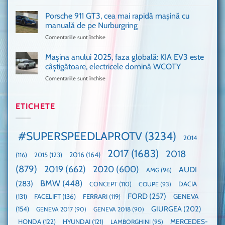
Only
Transit
VANS!
în
Porsche 911 GT3, cea mai rapidă mașină cu
Am
UK,
manuală de pe Nurburgring
pus
că
Comentariile sunt închise
pentru
și
era
Porsche
noi
absolută
911
Mașina anului 2025, faza globală: KIA EV3 este
umărul
nevoie
GT3,
cu
de
câștigătoare, electricele domină WCOTY
cea
Ford
un
Comentariile sunt închise
pentru
mai
la
festival
Mașina
rapidă
un
🤭
anului
mașină
Guinness
2025,
ETICHETE
cu
World
faza
manuală
Record:
globală:
de
Cea
KIA
pe
mai
#SUPERSPEEDLAPROTV
(3234)
2014
EV3
Nurburgring
mare
este
paradă
2017
(1683)
2018
2015
(123)
2016
(164)
(116)
câștigătoare,
de
electricele
dube
(879)
2019
(662)
2020
(600)
AUDI
AMG
(96)
domină
WCOTY
BMW
(448)
(283)
DACIA
CONCEPT
(110)
COUPE
(93)
FORD
(257)
(131)
FACELIFT
(136)
FERRARI
(119)
GENEVA
GIURGEA
(202)
(154)
GENEVA 2017
(90)
GENEVA 2018
(90)
HONDA
(122)
HYUNDAI
(121)
MERCEDES-
LAMBORGHINI
(95)