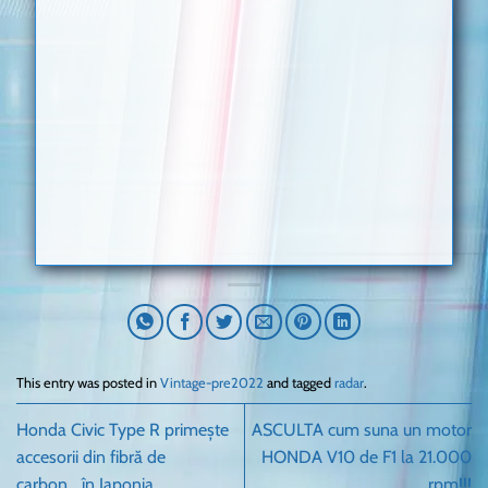
This entry was posted in
Vintage-pre2022
and tagged
radar
.
Honda Civic Type R primește
ASCULTA cum suna un motor
accesorii din fibră de
HONDA V10 de F1 la 21.000
carbon….în Japonia.
rpm!!!