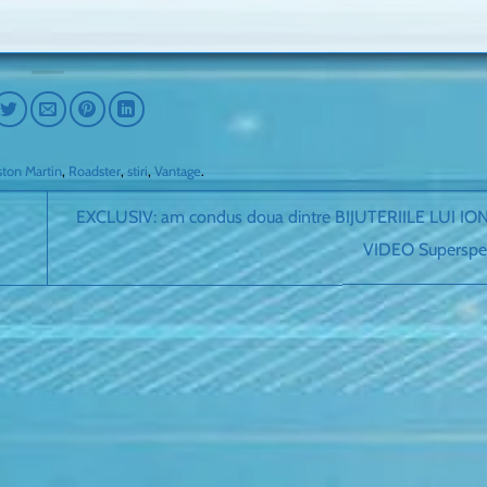
ston Martin
,
Roadster
,
stiri
,
Vantage
.
EXCLUSIV: am condus doua dintre BIJUTERIILE LUI ION
VIDEO Supersp