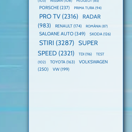
(103)
NISSAN
(108)
PEUGEOT
(85)
PORSCHE
(237)
PRIMA TURA
(94)
PRO TV
(2316)
RADAR
(983)
RENAULT
(174)
ROMÂNIA
(87)
SALOANE AUTO
(349)
SKODA
(126)
STIRI
(3287)
SUPER
SPEED
(2321)
TDI
(116)
TEST
VOLKSWAGEN
TOYOTA
(163)
(102)
(250)
VW
(199)