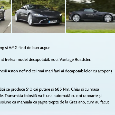
ing și AMG fiind de bun augur.
i al treilea model decapotabil, noul Vantage Roadster.
erii Aston nefiind cei mai mari fani ai decapotabilelor cu acoperiș
itri ce produce 510 cai putere și 685 Nm. Chiar și cu masa
e. Transmisia folosită va fi una automată cu opt rapoarte și
 versiune cu manuala cu șapte trepte de la Graziano, cum au făcut