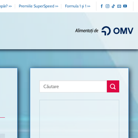
păr? >>
Premiile SuperSpeed >>
Formula 1 și 1 >>