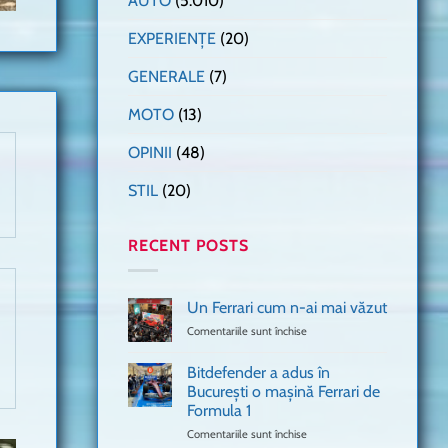
AUTO
(5.010)
EXPERIENȚE
(20)
GENERALE
(7)
MOTO
(13)
OPINII
(48)
STIL
(20)
RECENT POSTS
Un Ferrari cum n-ai mai văzut
Comentariile sunt închise
pentru
Un
Ferrari
Bitdefender a adus în
cum
București o mașină Ferrari de
n-
Formula 1
ai
mai
Comentariile sunt închise
pentru