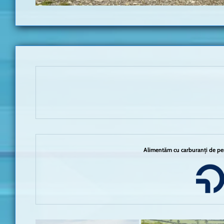
Alimentăm cu carburanți de per