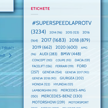
manuală
Cea
anului
de
mai
2025,
ETICHETE
pe
mare
faza
Nurburgring
paradă
globală:
de
KIA
#SUPERSPEEDLAPROTV
dube
EV3
este
(3234)
câștigătoare,
2015
(123)
2016
2014
(116)
electricele
2017
(1683)
2018
(879)
domină
(164)
WCOTY
2019
(662)
2020
(600)
 TIRIAC!
AMG
BMW
(448)
AUDI
(283)
(96)
eed!
DACIA
(131)
CONCEPT
(110)
COUPE
(93)
FORD
FACELIFT
(136)
FERRARI
(119)
(257)
GENEVA
(154)
GENEVA 2017
(90)
GIURGEA
(202)
GENEVA 2018
(90)
HONDA
(122)
HYUNDAI
(121)
MERCEDES-AMG
LAMBORGHINI
(95)
MERCEDES-BENZ
(330)
(150)
MOTORSHOW
(239)
MOTORSPORT