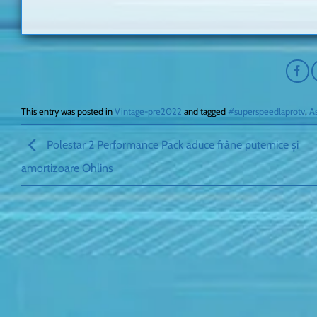
This entry was posted in
Vintage-pre2022
and tagged
#superspeedlaprotv
,
A
Polestar 2 Performance Pack aduce frâne puternice și
amortizoare Ohlins