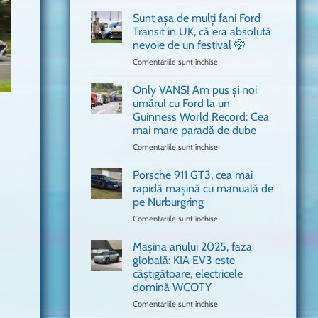
văzut
Bitdefender
a
Sunt așa de mulți fani Ford
adus
Transit în UK, că era absolută
în
nevoie de un festival 🤭
București
Comentariile sunt închise
pentru
o
Sunt
mașină
așa
Ferrari
Only VANS! Am pus și noi
de
de
umărul cu Ford la un
mulți
Formula
Guinness World Record: Cea
fani
1
mai mare paradă de dube
Ford
Transit
Comentariile sunt închise
pentru
în
Only
UK,
VANS!
Porsche 911 GT3, cea mai
că
Am
rapidă mașină cu manuală de
era
pus
pe Nurburgring
absolută
și
Comentariile sunt închise
nevoie
pentru
noi
de
Porsche
umărul
un
911
cu
Mașina anului 2025, faza
festival
GT3,
Ford
globală: KIA EV3 este
🤭
cea
la
câștigătoare, electricele
mai
un
domină WCOTY
rapidă
Guinness
mașină
Comentariile sunt închise
World
pentru
cu
Record:
Mașina