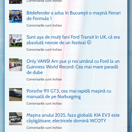
Comentariile sunt închise
pentru
Un
Ferrari
Bitdefender a adus în București o mașină Ferrari
cum
de Formula 1
n-
Comentariile sunt închise
pentru
ai
Bitdefender
mai
a
văzut
Sunt așa de mulți fani Ford Transit în UK, că era
adus
absolută nevoie de un festival 🤭
în
Comentariile sunt închise
pentru
București
Sunt
o
așa
Only VANS! Am pus și noi umărul cu Ford la un
mașină
de
Ferrari
Guinness World Record: Cea mai mare paradă
mulți
de
de dube
fani
Formula
Comentariile sunt închise
pentru
Ford
1
Only
Transit
VANS!
în
Porsche 911 GT3, cea mai rapidă mașină cu
Am
UK,
manuală de pe Nurburgring
pus
că
Comentariile sunt închise
pentru
și
era
Porsche
noi
absolută
911
Mașina anului 2025, faza globală: KIA EV3 este
umărul
nevoie
GT3,
cu
de
câștigătoare, electricele domină WCOTY
cea
Ford
un
Comentariile sunt închise
pentru
mai
la
festival