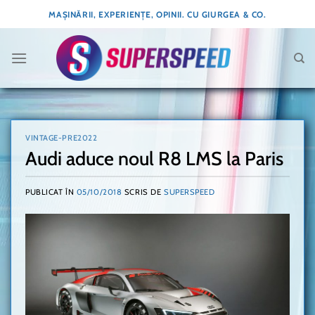
Skip
MAȘINĂRII, EXPERIENȚE, OPINII. CU GIURGEA & CO.
to
content
VINTAGE-PRE2022
Audi aduce noul R8 LMS la Paris
PUBLICAT ÎN
05/10/2018
SCRIS DE
SUPERSPEED