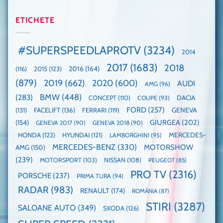
Mașina
rapidă
un
🤭
anului
mașină
Guinness
2025,
ETICHETE
cu
World
faza
manuală
Record:
globală:
de
Cea
KIA
pe
mai
#SUPERSPEEDLAPROTV
(3234)
2014
EV3
Nurburgring
mare
este
paradă
2017
(1683)
2018
2015
(123)
2016
(164)
(116)
câștigătoare,
de
electricele
dube
(879)
2019
(662)
2020
(600)
AUDI
AMG
(96)
domină
WCOTY
BMW
(448)
(283)
DACIA
CONCEPT
(110)
COUPE
(93)
FORD
(257)
(131)
FACELIFT
(136)
FERRARI
(119)
GENEVA
GIURGEA
(202)
(154)
GENEVA 2017
(90)
GENEVA 2018
(90)
HONDA
(122)
HYUNDAI
(121)
MERCEDES-
LAMBORGHINI
(95)
MERCEDES-BENZ
(330)
MOTORSHOW
AMG
(150)
(239)
MOTORSPORT
(103)
NISSAN
(108)
PEUGEOT
(85)
PRO TV
(2316)
PORSCHE
(237)
PRIMA TURA
(94)
RADAR
(983)
RENAULT
(174)
ROMÂNIA
(87)
STIRI
(3287)
SALOANE AUTO
(349)
SKODA
(126)