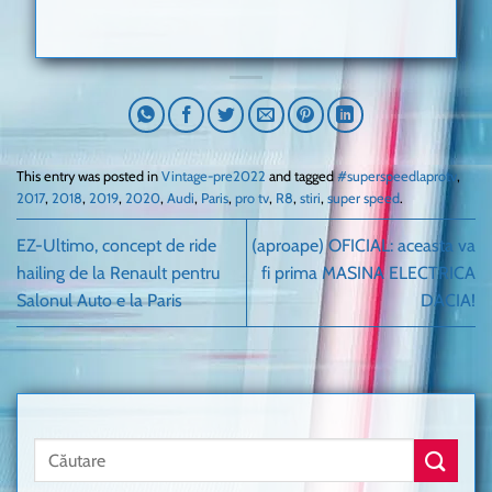
This entry was posted in
Vintage-pre2022
and tagged
#superspeedlaprotv
,
2017
,
2018
,
2019
,
2020
,
Audi
,
Paris
,
pro tv
,
R8
,
stiri
,
super speed
.
EZ-Ultimo, concept de ride
(aproape) OFICIAL: aceasta va
hailing de la Renault pentru
fi prima MASINA ELECTRICA
Salonul Auto e la Paris
DACIA!