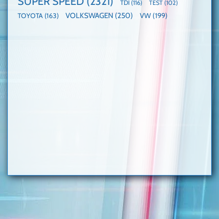
SUPER SPEED
(2321)
TDI
(116)
TEST
(102)
VOLKSWAGEN
(250)
VW
(199)
TOYOTA
(163)