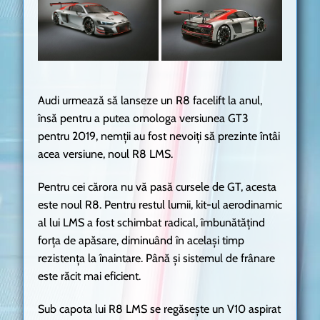
Audi urmează să lanseze un R8 facelift la anul,
însă pentru a putea omologa versiunea GT3
pentru 2019, nemții au fost nevoiți să prezinte întâi
acea versiune, noul R8 LMS.
Pentru cei cărora nu vă pasă cursele de GT, acesta
este noul R8. Pentru restul lumii, kit-ul aerodinamic
al lui LMS a fost schimbat radical, îmbunătățind
forța de apăsare, diminuând în același timp
rezistența la înaintare. Până și sistemul de frânare
este răcit mai eficient.
Sub capota lui R8 LMS se regăsește un V10 aspirat