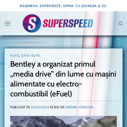
Skip
MAȘINĂRII, EXPERIENȚE, OPINII. CU GIURGEA & CO.
to
content
AUTO
,
ȘTIRI-AUTO
Bentley a organizat primul
„media drive” din lume cu mașini
alimentate cu electro-
combustibil (eFuel)
PUBLICAT ÎN
25/10/2024
SCRIS DE
ANDREI CRĂCIUN