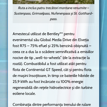
Ruta a inclus patru trecători montane renumite –
Sustenpass, Grimselpass, Nufenenpass și St. Gotthard-
pass.
Amestecul utilizat de Bentley** pentru
evenimentul său Global Media Drive din Elveția
fost R75 – 75% eFuel și 25% benzină obișnuită –
ceea ce a dus la o scădere semnificativă a emisiilor
nocive de tip „well-to-wheels” (de la extracție la
roată). Combustibilul a fost utilizat atât pentru
flota de Continental GT Speed, cât și pentru flota
de mașini însoțitoare, în timp ce bateriile hibride de
25,9 kWh au fost încărcate cu 100% energie
regenerabilă din rețele hidroelectrice și din turbine
eoliene locale.
Combinația dintre performanța trenului de rulare