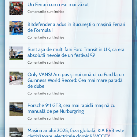
Un Ferrari cum n-ai mai văzut
Comentariile sunt închise
pentru
Un
Ferrari
Bitdefender a adus în București o mașină Ferrari
cum
de Formula 1
n-
Comentariile sunt închise
pentru
ai
Bitdefender
mai
a
văzut
Sunt așa de mulți fani Ford Transit în UK, că era
adus
absolută nevoie de un festival 🤭
în
Comentariile sunt închise
pentru
București
Sunt
o
așa
Only VANS! Am pus și noi umărul cu Ford la un
mașină
de
Ferrari
Guinness World Record: Cea mai mare paradă
mulți
de
de dube
fani
Formula
Comentariile sunt închise
pentru
Ford
1
Only
Transit
VANS!
în
Porsche 911 GT3, cea mai rapidă mașină cu
Am
UK,
manuală de pe Nurburgring
pus
că
Comentariile sunt închise
pentru
și
era
Porsche
noi
absolută
911
Mașina anului 2025, faza globală: KIA EV3 este
umărul
nevoie
GT3,
cu
de
câștigătoare, electricele domină WCOTY