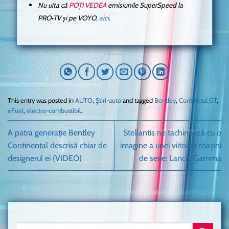
Nu uita că
POȚI VEDEA
emisiunile SuperSpeed la
PRO•TV și pe VOYO,
aici
.
This entry was posted in
AUTO
,
Știri-auto
and tagged
Bentley
,
Continetal GT
,
eFuel
,
electro-combustibil
.
A patra generație Bentley
Stellantis ne tachinează cu o
Continental descrisă chiar de
imagine a unei viitoare mașini
designerul ei (VIDEO)
de serie: Lancia Gamma