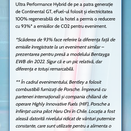
Ultra Performance Hybrid de pe a patra generație
de Continental GT, eFuel-ul folosit și electricitatea
100% regenerabilă de la hotel a permis o reducere
cu 93%* a emisiilor de CO2 pentru eveniment.
*Scăderea de 93% face referire la diferența față de
emisiile înregistrate la un eveniment similar –
prezentarea pentru presă a modelului Bentayga
EWB din 2022. Sigur că e un pic relativă, dar
diferența e totuși remarcabilă.
** În cadrul evenimentului, Bentley a folosit
combustibili furnizați de Porsche. Împreună cu
parteneri internaționali și compania chiliană de
operare Highly Innovative Fuels (HIF), Porsche a
înființat uzina pilot Haru Oni în Chile. Locația a fost
aleasă datorită nivelului ridicat de vânturi puternice
constante, care sunt utilizate pentru a alimenta o