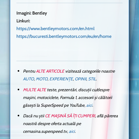
Imagini: Bentley
Linkuri:
https://www.bentleymotors.com/en.html
https://bucuresti.bentleymotors.com/eu/en/home
Pentru
ALTE ARTICOLE
vizitează categoriile noastre
AUTO
,
MOTO
,
EXPERIENȚE
,
OPINII
,
STIL
.
MULTE ALTE
teste, prezentări, discuții cu/despre
mașini, motociclete, Formula 1, accesorii și călătorii
găsești la SuperSpeed pe YouTube,
aici
.
Dacă nu știi
CE MAȘINĂ SĂ ÎȚI CUMPERI
, află părerea
noastră despre oferta actuală pe
cemasina.superspeed.tv,
aici
.