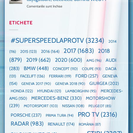
cea
Ford
un
Comentariile sunt închise
pentru
mai
la
festival
Mașina
rapidă
un
🤭
anului
mașină
Guinness
2025,
ETICHETE
cu
World
faza
manuală
Record:
globală:
de
Cea
KIA
pe
mai
#SUPERSPEEDLAPROTV
(3234)
2014
EV3
Nurburgring
mare
este
paradă
2017
(1683)
2018
2015
(123)
2016
(164)
(116)
câștigătoare,
de
electricele
dube
(879)
2019
(662)
2020
(600)
AUDI
AMG
(96)
domină
WCOTY
BMW
(448)
(283)
DACIA
CONCEPT
(110)
COUPE
(93)
FORD
(257)
(131)
FACELIFT
(136)
FERRARI
(119)
GENEVA
GIURGEA
(202)
(154)
GENEVA 2017
(90)
GENEVA 2018
(90)
HONDA
(122)
HYUNDAI
(121)
MERCEDES-
LAMBORGHINI
(95)
MERCEDES-BENZ
(330)
MOTORSHOW
AMG
(150)
(239)
MOTORSPORT
(103)
NISSAN
(108)
PEUGEOT
(85)
PRO TV
(2316)
PORSCHE
(237)
PRIMA TURA
(94)
RADAR
(983)
RENAULT
(174)
ROMÂNIA
(87)