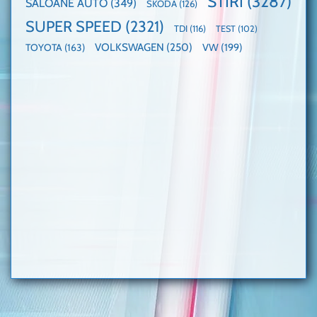
STIRI
(3287)
SALOANE AUTO
(349)
SKODA
(126)
SUPER SPEED
(2321)
TDI
(116)
TEST
(102)
VOLKSWAGEN
(250)
VW
(199)
TOYOTA
(163)