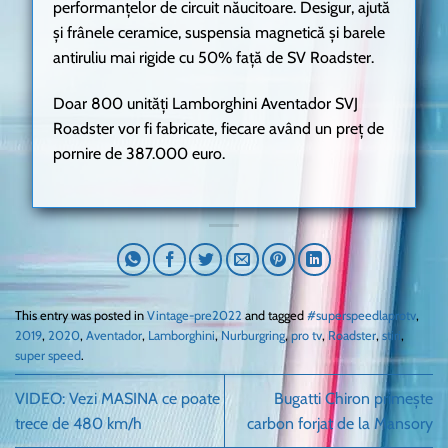
performanțelor de circuit năucitoare. Desigur, ajută
și frânele ceramice, suspensia magnetică și barele
antiruliu mai rigide cu 50% față de SV Roadster.
Doar 800 unități Lamborghini Aventador SVJ
Roadster vor fi fabricate, fiecare având un preț de
pornire de 387.000 euro.
This entry was posted in
Vintage-pre2022
and tagged
#superspeedlaprotv
,
2019
,
2020
,
Aventador
,
Lamborghini
,
Nurburgring
,
pro tv
,
Roadster
,
stiri
,
super speed
.
VIDEO: Vezi MASINA ce poate
Bugatti Chiron primește
trece de 480 km/h
carbon forjat de la Mansory