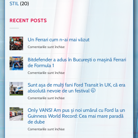
STIL
(20)
RECENT POSTS
Un Ferrari cum n-ai mai văzut
Comentariile sunt închise
pentru
Un
Ferrari
Bitdefender a adus în București o mașină Ferrari
cum
de Formula 1
n-
Comentariile sunt închise
pentru
ai
Bitdefender
mai
a
văzut
Sunt așa de mulți fani Ford Transit în UK, că era
adus
absolută nevoie de un festival 🤭
în
Comentariile sunt închise
pentru
București
Sunt
o
așa
Only VANS! Am pus și noi umărul cu Ford la un
mașină
de
Ferrari
Guinness World Record: Cea mai mare paradă
mulți
de
de dube
fani
Formula
Comentariile sunt închise
pentru
Ford
1
Only
Transit