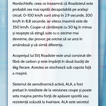
Nordschleife, ceea ce înseamnă că Roadsterul este
probabil cea mai rapidă decapotabilă pe același
circuit. 0-100 km/h sunt atinși în 2.9 secunde, 200
km/h în 8.8 secunde, iar viteza maximă este de
350 km/h. Coupe-ul cântărește cu 50 kg în minus
și reușește să atingă sute cu o zecime mai
devreme, dar provoc pe oricine să se urce în
amândouă și să simtă diferența.
Acoperișul lui SVJ Roadster este unul construit din
fibră de carbon și este împărțit în două bucăți de
6kg fiecare. Acestea se stochează sub capota față
a mașinii.
Sistemul de aerodinamică activă, ALA, a fost
preluat în totalitate de la versiunea coupe și poate
seta mașina pentru forță de apăsare sporită sau
rezistență scăzută la înaintare. ALA este secretul