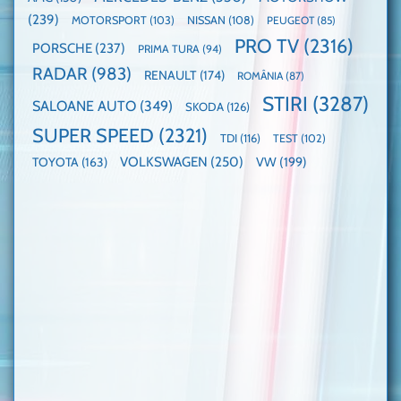
(239)
MOTORSPORT
(103)
NISSAN
(108)
PEUGEOT
(85)
PRO TV
(2316)
PORSCHE
(237)
PRIMA TURA
(94)
RADAR
(983)
RENAULT
(174)
ROMÂNIA
(87)
STIRI
(3287)
SALOANE AUTO
(349)
SKODA
(126)
SUPER SPEED
(2321)
TDI
(116)
TEST
(102)
VOLKSWAGEN
(250)
VW
(199)
TOYOTA
(163)