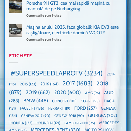
VANS!
în
Porsche 911 GT3, cea mai rapidă mașină cu
Am
UK,
manuală de pe Nurburgring
pus
că
Comentariile sunt închise
pentru
și
era
Porsche
noi
absolută
911
Mașina anului 2025, faza globală: KIA EV3 este
umărul
nevoie
GT3,
cu
de
câștigătoare, electricele domină WCOTY
cea
Ford
un
Comentariile sunt închise
pentru
mai
la
festival
Mașina
rapidă
un
🤭
anului
mașină
Guinness
2025,
ETICHETE
cu
World
faza
manuală
Record:
globală:
de
Cea
KIA
pe
mai
#SUPERSPEEDLAPROTV
(3234)
2014
EV3
Nurburgring
mare
este
paradă
2017
(1683)
2018
2015
(123)
2016
(164)
(116)
câștigătoare,
de
electricele
dube
(879)
2019
(662)
2020
(600)
AUDI
AMG
(96)
domină
WCOTY
BMW
(448)
(283)
DACIA
CONCEPT
(110)
COUPE
(93)
FORD
(257)
(131)
FACELIFT
(136)
FERRARI
(119)
GENEVA
GIURGEA
(202)
(154)
GENEVA 2017
(90)
GENEVA 2018
(90)
HONDA
(122)
HYUNDAI
(121)
MERCEDES-
LAMBORGHINI
(95)
MERCEDES-BENZ
(330)
MOTORSHOW
AMG
(150)