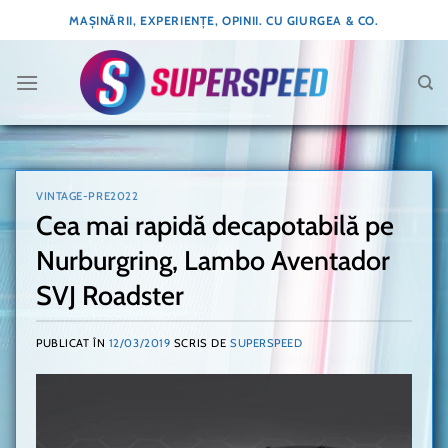
Skip
MAȘINĂRII, EXPERIENȚE, OPINII. CU GIURGEA & CO.
to
content
VINTAGE-PRE2022
Cea mai rapidă decapotabilă pe
Nurburgring, Lambo Aventador
SVJ Roadster
PUBLICAT ÎN
12/03/2019
SCRIS DE
SUPERSPEED