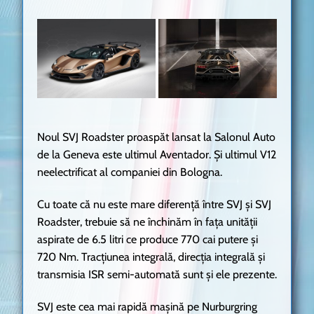
Noul SVJ Roadster proaspăt lansat la Salonul Auto
de la Geneva este ultimul Aventador. Și ultimul V12
neelectrificat al companiei din Bologna.
Cu toate că nu este mare diferență între SVJ și SVJ
Roadster, trebuie să ne închinăm în fața unității
aspirate de 6.5 litri ce produce 770 cai putere și
720 Nm. Tracțiunea integrală, direcția integrală și
transmisia ISR semi-automată sunt și ele prezente.
SVJ este cea mai rapidă mașină pe Nurburgring