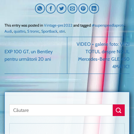
This entry was posted in
Vintage-pre2022
and tagged
#superspeedlaprotv
,
Audi
,
quattro
,
S tronic
,
Sportback
,
stiri
.
VIDEO + galerie foto: VEZI
EXP 100 GT, un Bentley
TOTUL despre NOUL
pentru următorii 20 ani
Mercedes-Benz GLE 450
4MATIC!