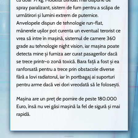
spray paralizant, sistem de fum pentru a scăpa de
următirori și lumini extrem de puternice.
Anvelopele dispun de tehnologie run-flat,
mânerele ușilor pot curenta un eventual terorist ce
vrea să intre în mașină, sistemul de camere 360
grade au tehnologie night vision, iar mașina poate
detecta mine și furniza aer curat pasagerilor dacă
se trece printr-o zonă toxică. Bara față a fost și ea
ranforsată pentru a trece prin obstacole diverse
fără a lovi radiatorul, iar în portbagaj ai suporturi
pentru arme dacă vei dori vreodată să le folosești.
Mașina are un preț de pornire de peste 180.000
Euro, însă nu vei găsi mașină la fel de sigură și mai
rapidă.