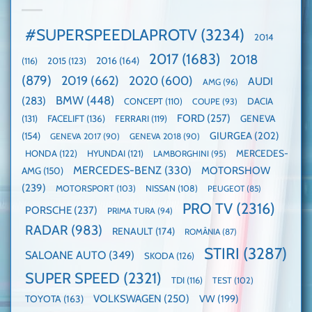
faza
manuală
Record:
globală:
de
Cea
KIA
pe
mai
#SUPERSPEEDLAPROTV
(3234)
2014
EV3
Nurburgring
mare
este
paradă
2017
(1683)
2018
2015
(123)
2016
(164)
(116)
câștigătoare,
de
electricele
dube
(879)
2019
(662)
2020
(600)
AUDI
AMG
(96)
domină
WCOTY
BMW
(448)
(283)
DACIA
CONCEPT
(110)
COUPE
(93)
FORD
(257)
(131)
FACELIFT
(136)
FERRARI
(119)
GENEVA
GIURGEA
(202)
(154)
GENEVA 2017
(90)
GENEVA 2018
(90)
HONDA
(122)
HYUNDAI
(121)
MERCEDES-
LAMBORGHINI
(95)
MERCEDES-BENZ
(330)
MOTORSHOW
AMG
(150)
(239)
MOTORSPORT
(103)
NISSAN
(108)
PEUGEOT
(85)
PRO TV
(2316)
PORSCHE
(237)
PRIMA TURA
(94)
RADAR
(983)
RENAULT
(174)
ROMÂNIA
(87)
STIRI
(3287)
SALOANE AUTO
(349)
SKODA
(126)
SUPER SPEED
(2321)
TDI
(116)
TEST
(102)
VOLKSWAGEN
(250)
VW
(199)
TOYOTA
(163)