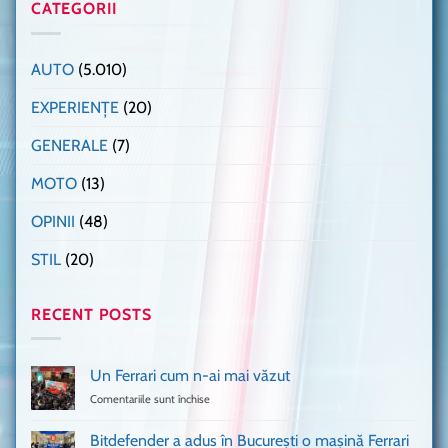
CATEGORII
AUTO
(5.010)
EXPERIENȚE
(20)
GENERALE
(7)
MOTO
(13)
OPINII
(48)
STIL
(20)
RECENT POSTS
Un Ferrari cum n-ai mai văzut
Comentariile sunt închise
pentru
Un
Ferrari
Bitdefender a adus în București o mașină Ferrari