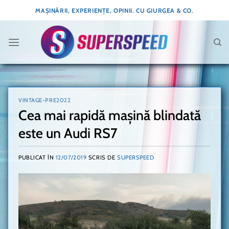
Skip
MAȘINĂRII, EXPERIENȚE, OPINII. CU GIURGEA & CO.
to
content
VINTAGE-PRE2022
Cea mai rapidă mașină blindată
este un Audi RS7
PUBLICAT ÎN
12/07/2019
SCRIS DE
SUPERSPEED