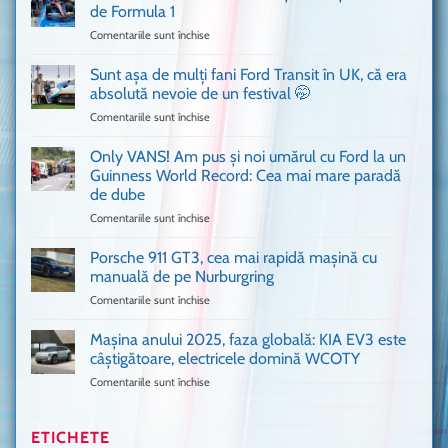
cum
de Formula 1
n-
Comentariile sunt închise
pentru
ai
Bitdefender
mai
a
văzut
Sunt așa de mulți fani Ford Transit în UK, că era
adus
absolută nevoie de un festival 🤭
în
Comentariile sunt închise
pentru
București
Sunt
o
așa
Only VANS! Am pus și noi umărul cu Ford la un
mașină
de
Ferrari
Guinness World Record: Cea mai mare paradă
mulți
de
de dube
fani
Formula
Comentariile sunt închise
pentru
Ford
1
Only
Transit
VANS!
în
Porsche 911 GT3, cea mai rapidă mașină cu
Am
UK,
manuală de pe Nurburgring
pus
că
Comentariile sunt închise
pentru
și
era
Porsche
noi
absolută
911
Mașina anului 2025, faza globală: KIA EV3 este
umărul
nevoie
GT3,
cu
de
câștigătoare, electricele domină WCOTY
cea
Ford
un
Comentariile sunt închise
pentru
mai
la
festival
Mașina
rapidă
un
🤭
anului
mașină
Guinness
2025,
ETICHETE
cu
World