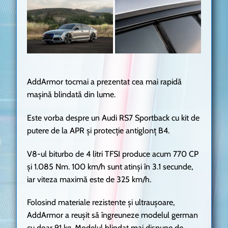
AddArmor tocmai a prezentat cea mai rapidă
mașină blindată din lume.
Este vorba despre un Audi RS7 Sportback cu kit de
putere de la APR și protecție antiglonț B4.
V8-ul biturbo de 4 litri TFSI produce acum 770 CP
și 1.085 Nm. 100 km/h sunt atinși în 3.1 secunde,
iar viteza maximă este de 325 km/h.
Folosind materiale rezistente și ultraușoare,
AddArmor a reușit să îngreuneze modelul german
cu doar 91 kg. Modelul blindat mai dispune de