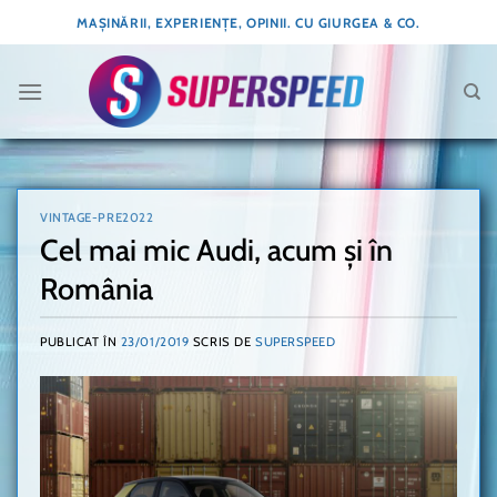
Skip
MAȘINĂRII, EXPERIENȚE, OPINII. CU GIURGEA & CO.
to
content
VINTAGE-PRE2022
Cel mai mic Audi, acum și în
România
PUBLICAT ÎN
23/01/2019
SCRIS DE
SUPERSPEED