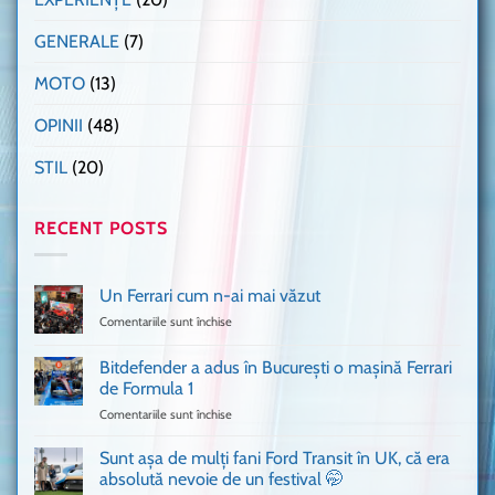
GENERALE
(7)
MOTO
(13)
OPINII
(48)
STIL
(20)
RECENT POSTS
Un Ferrari cum n-ai mai văzut
Comentariile sunt închise
pentru
Un
Ferrari
Bitdefender a adus în București o mașină Ferrari
cum
de Formula 1
n-
Comentariile sunt închise
pentru
ai
Bitdefender
mai
a
văzut
Sunt așa de mulți fani Ford Transit în UK, că era
adus
absolută nevoie de un festival 🤭
în