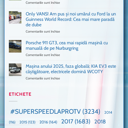
Comentariile sunt închise
pentru
București
Sunt
o
așa
Only VANS! Am pus și noi umărul cu Ford la un
mașină
de
Ferrari
Guinness World Record: Cea mai mare paradă
mulți
de
de dube
fani
Formula
Comentariile sunt închise
pentru
Ford
1
Only
Transit
VANS!
în
Porsche 911 GT3, cea mai rapidă mașină cu
Am
UK,
manuală de pe Nurburgring
pus
că
Comentariile sunt închise
pentru
și
era
Porsche
noi
absolută
911
Mașina anului 2025, faza globală: KIA EV3 este
umărul
nevoie
GT3,
cu
de
câștigătoare, electricele domină WCOTY
cea
Ford
un
Comentariile sunt închise
pentru
mai
la
festival
Mașina
rapidă
un
🤭
anului
mașină
Guinness
2025,
ETICHETE
cu
World
faza
manuală
Record:
globală:
de
Cea
KIA
pe
mai
#SUPERSPEEDLAPROTV
(3234)
2014
EV3
Nurburgring
mare
este
paradă
2017
(1683)
2018
2015
(123)
2016
(164)
(116)
câștigătoare,
de
electricele