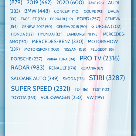
dube
(879)
2019
(662)
2020
(600)
AUDI
AMG
(96)
domină
WCOTY
BMW
(448)
(283)
DACIA
CONCEPT
(110)
COUPE
(93)
FORD
(257)
(131)
FACELIFT
(136)
FERRARI
(119)
GENEVA
GIURGEA
(202)
(154)
GENEVA 2017
(90)
GENEVA 2018
(90)
HONDA
(122)
HYUNDAI
(121)
MERCEDES-
LAMBORGHINI
(95)
MERCEDES-BENZ
(330)
MOTORSHOW
AMG
(150)
(239)
MOTORSPORT
(103)
NISSAN
(108)
PEUGEOT
(85)
PRO TV
(2316)
PORSCHE
(237)
PRIMA TURA
(94)
RADAR
(983)
RENAULT
(174)
ROMÂNIA
(87)
STIRI
(3287)
SALOANE AUTO
(349)
SKODA
(126)
SUPER SPEED
(2321)
TDI
(116)
TEST
(102)
VOLKSWAGEN
(250)
VW
(199)
TOYOTA
(163)