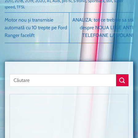
2017
,
2018
,
2019
,
2020
,
A1
,
Audi
,
pro tv
,
S tronic
,
Sportback
,
stiri
,
super
speed
,
TFSI
.
Motor nou și transmisie
ANALIZA: tot ce trebuie sa stii
automată cu 10 trepte pe Ford
despre NOUA LEGE ANTI
Ranger facelift
TELEFOANE LA VOLAN!