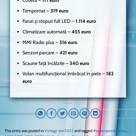
Cotieră –
171 euro
Tempomat –
319 euro
Faruri și stopuri full LED –
1.114 euro
Climatizare automată –
455 euro
MMI Radio plus –
516 euro
Senzori parcare –
421 euro
Scaune față încălzite –
340 euro
Volan multifuncțional îmbrăcat în piele –
182
euro
This entry was posted in
Vintage-pre2022
and tagged
#superspeedlaprotv
,