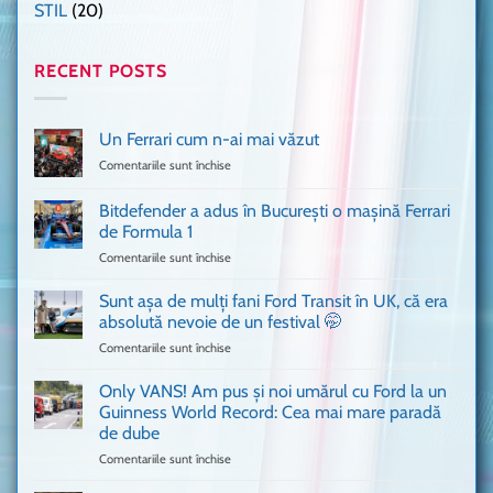
STIL
(20)
RECENT POSTS
Un Ferrari cum n-ai mai văzut
Comentariile sunt închise
pentru
Un
Ferrari
Bitdefender a adus în București o mașină Ferrari
cum
de Formula 1
n-
Comentariile sunt închise
pentru
ai
Bitdefender
mai
a
văzut
Sunt așa de mulți fani Ford Transit în UK, că era
adus
absolută nevoie de un festival 🤭
în
Comentariile sunt închise
pentru
București
Sunt
o
așa
Only VANS! Am pus și noi umărul cu Ford la un
mașină
de
Ferrari
Guinness World Record: Cea mai mare paradă
mulți
de
de dube
fani
Formula
Comentariile sunt închise
pentru
Ford
1
Only
Transit