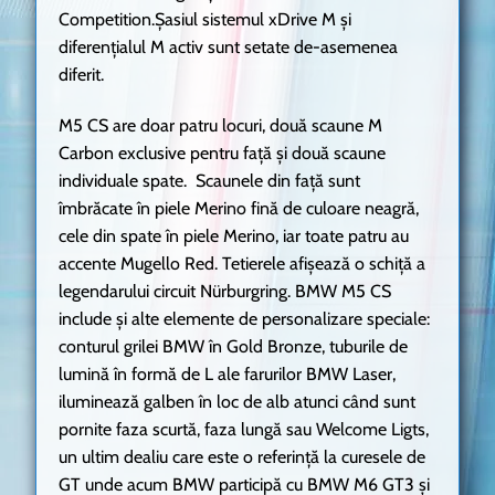
Competition.Șasiul sistemul xDrive M și
diferențialul M activ sunt setate de-asemenea
diferit.
M5 CS are doar patru locuri, două scaune M
Carbon exclusive pentru față și două scaune
individuale spate. Scaunele din faţă sunt
îmbrăcate în piele Merino fină de culoare neagră,
cele din spate în piele Merino, iar toate patru au
accente Mugello Red. Tetierele afişează o schiţă a
legendarului circuit Nürburgring. BMW M5 CS
include şi alte elemente de personalizare speciale:
conturul grilei BMW în Gold Bronze, tuburile de
lumină în formă de L ale farurilor BMW Laser,
iluminează galben în loc de alb atunci când sunt
pornite faza scurtă, faza lungă sau Welcome Ligts,
un ultim dealiu care este o referinţă la curesele de
GT unde acum BMW participă cu BMW M6 GT3 şi