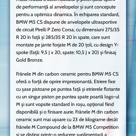
de performanţă al anvelopelor şi sunt concepute
pentru a optimiza dinamica. În echiparea standard,
BMW M5 CS dispune de anvelopele ultrasportive
de circuit Pirelli P Zero Corsa, cu dimensiuni 275/35
R 20 în faţă şi 285/35 R 20 în spate, care sunt
montate pe jante forjate M de 20 ţoli, cu design Y-
spoke (faţă: 9,5 J x 20, spate: 10,5 J x 20) şi finisaj
Gold Bronze.
Frânele M din carbon ceramic pentru BMW M5 CS
oferă o forţă de oprire impresionantă. Etriere fixe
cu şase pistoane pe puntea faţă şi etrierele flotante
cu un singur piston pe puntea spate poartă logo-ul
M şi sunt vopsite standard în roşu, opţional fiind
disponibilă şi o finisare aurie. Frânele M din carbon
ceramic sunt mai uşoare cu 23 de kilograme decât
frânele M Compound de la BMW M5 Competition
şi se disting printr-o reducere suplimentară a