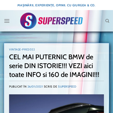
Skip
MAȘINĂRII, EXPERIENȚE, OPINII. CU GIURGEA & CO.
to
content
VINTAGE-PRE2022
CEL MAI PUTERNIC BMW de
serie DIN ISTORIE!!! VEZI aici
toate INFO si 160 de IMAGINI!!!
PUBLICAT ÎN
26/01/2021
SCRIS DE
SUPERSPEED