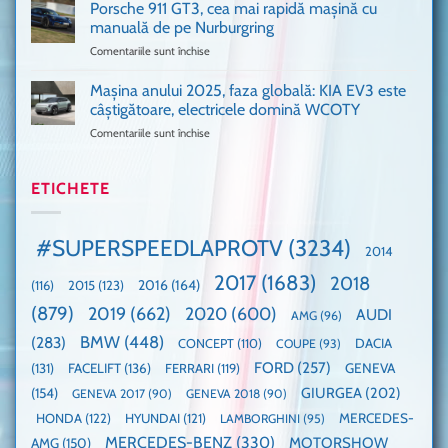
VANS!
în
Porsche 911 GT3, cea mai rapidă mașină cu
Am
UK,
manuală de pe Nurburgring
pus
că
Comentariile sunt închise
pentru
și
era
Porsche
noi
absolută
911
Mașina anului 2025, faza globală: KIA EV3 este
umărul
nevoie
GT3,
cu
de
câștigătoare, electricele domină WCOTY
cea
Ford
un
Comentariile sunt închise
pentru
mai
la
festival
Mașina
rapidă
un
🤭
anului
mașină
Guinness
2025,
ETICHETE
cu
World
faza
manuală
Record:
globală:
de
Cea
KIA
pe
mai
#SUPERSPEEDLAPROTV
(3234)
2014
EV3
Nurburgring
mare
este
paradă
2017
(1683)
2018
2015
(123)
2016
(164)
(116)
câștigătoare,
de
electricele
dube
(879)
2019
(662)
2020
(600)
AUDI
AMG
(96)
domină
WCOTY
BMW
(448)
(283)
DACIA
CONCEPT
(110)
COUPE
(93)
FORD
(257)
(131)
FACELIFT
(136)
FERRARI
(119)
GENEVA
GIURGEA
(202)
(154)
GENEVA 2017
(90)
GENEVA 2018
(90)
HONDA
(122)
HYUNDAI
(121)
MERCEDES-
LAMBORGHINI
(95)
MERCEDES-BENZ
(330)
MOTORSHOW
AMG
(150)