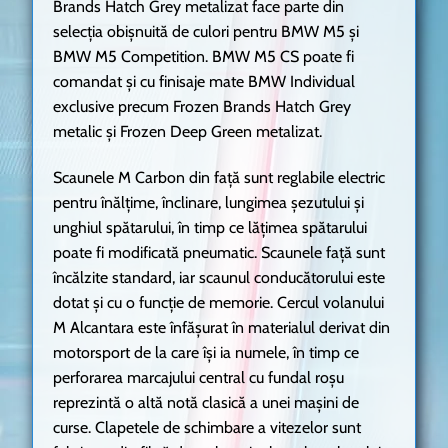
Brands Hatch Grey metalizat face parte din
selecţia obişnuită de culori pentru BMW M5 şi
BMW M5 Competition. BMW M5 CS poate fi
comandat şi cu finisaje mate BMW Individual
exclusive precum Frozen Brands Hatch Grey
metalic şi Frozen Deep Green metalizat.
Scaunele M Carbon din faţă sunt reglabile electric
pentru înălţime, înclinare, lungimea şezutului şi
unghiul spătarului, în timp ce lăţimea spătarului
poate fi modificată pneumatic. Scaunele faţă sunt
încălzite standard, iar scaunul conducătorului este
dotat şi cu o funcţie de memorie. Cercul volanului
M Alcantara este înfăşurat în materialul derivat din
motorsport de la care îşi ia numele, în timp ce
perforarea marcajului central cu fundal roşu
reprezintă o altă notă clasică a unei maşini de
curse. Clapetele de schimbare a vitezelor sunt