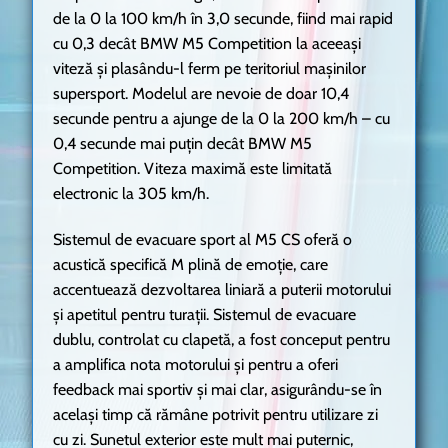
de la 0 la 100 km/h în 3,0 secunde, fiind mai rapid
cu 0,3 decât BMW M5 Competition la aceeaşi
viteză şi plasându-l ferm pe teritoriul maşinilor
supersport. Modelul are nevoie de doar 10,4
secunde pentru a ajunge de la 0 la 200 km/h – cu
0,4 secunde mai puţin decât BMW M5
Competition. Viteza maximă este limitată
electronic la 305 km/h.
Sistemul de evacuare sport al M5 CS oferă o
acustică specifică M plină de emoţie, care
accentuează dezvoltarea liniară a puterii motorului
şi apetitul pentru turaţii. Sistemul de evacuare
dublu, controlat cu clapetă, a fost conceput pentru
a amplifica nota motorului şi pentru a oferi
feedback mai sportiv şi mai clar, asigurându-se în
acelaşi timp că rămâne potrivit pentru utilizare zi
cu zi. Sunetul exterior este mult mai puternic,