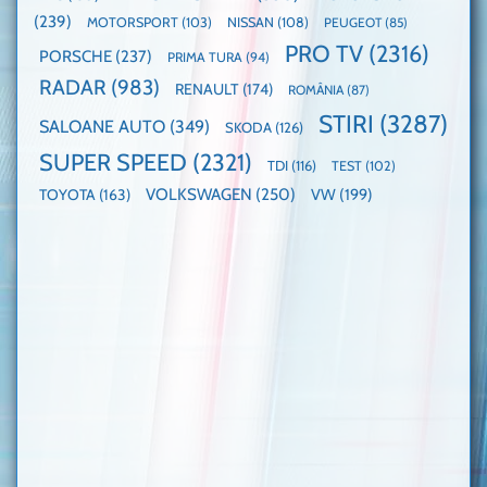
(239)
MOTORSPORT
(103)
NISSAN
(108)
PEUGEOT
(85)
PRO TV
(2316)
PORSCHE
(237)
PRIMA TURA
(94)
RADAR
(983)
RENAULT
(174)
ROMÂNIA
(87)
STIRI
(3287)
SALOANE AUTO
(349)
SKODA
(126)
SUPER SPEED
(2321)
TDI
(116)
TEST
(102)
VOLKSWAGEN
(250)
VW
(199)
TOYOTA
(163)