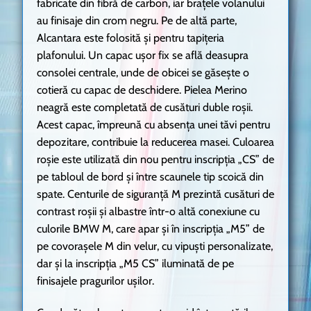
fabricate din fibră de carbon, iar braţele volanului
au finisaje din crom negru. Pe de altă parte,
Alcantara este folosită şi pentru tapiţeria
plafonului. Un capac uşor fix se află deasupra
consolei centrale, unde de obicei se găseşte o
cotieră cu capac de deschidere. Pielea Merino
neagră este completată de cusături duble roşii.
Acest capac, împreună cu absenţa unei tăvi pentru
depozitare, contribuie la reducerea masei. Culoarea
roşie este utilizată din nou pentru inscripţia „CS” de
pe tabloul de bord şi între scaunele tip scoică din
spate. Centurile de siguranţă M prezintă cusături de
contrast roşii şi albastre într-o altă conexiune cu
culorile BMW M, care apar şi în inscripţia „M5” de
pe covoraşele M din velur, cu vipuşti personalizate,
dar şi la inscripţia „M5 CS” iluminată de pe
finisajele pragurilor uşilor.