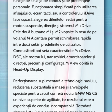
funcţie de situaţia de condus şi de preferinţele
personale. Funcţionarea simplificată prin utilizarea
afişajului cu ecran tactil sau a controlerului iDrive
face uşoară alegerea diferitelor setări pentru
motor, suspensie, direcţie şi sistemul M xDrive.
Cele două butoane M1 şi M2 vopsite în roşu de pe
volanul M Alcantara permit schimbarea rapidă
între două setări predefinite de utilizator.
Conducătorii pot seta caracteristicile M xDrive,
DSC, ale motorului, transmisiei, amortizoarelor şi
direcţiei, precum şi configuraţia M View dorită în
Head-Up Display.
Perfecţionarea suplimentară a tehnologiei şasiului,
reducerea substanţială a masei şi anvelopele
speciale pentru circuit conferă noului BMW M5 CS
un nivel superior de agilitate, iar rezultatul este o
experienţă de condus incomparabilă. Totodată,