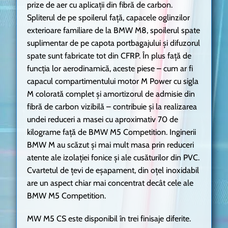
prize de aer cu aplicaţii din fibră de carbon.
Spliterul de pe spoilerul faţă, capacele oglinzilor
exterioare familiare de la BMW M8, spoilerul spate
suplimentar de pe capota portbagajului şi difuzorul
spate sunt fabricate tot din CFRP. În plus faţă de
funcţia lor aerodinamică, aceste piese – cum ar fi
capacul compartimentului motor M Power cu sigla
M colorată complet şi amortizorul de admisie din
fibră de carbon vizibilă – contribuie şi la realizarea
undei reduceri a masei cu aproximativ 70 de
kilograme faţă de BMW M5 Competition. Inginerii
BMW M au scăzut şi mai mult masa prin reduceri
atente ale izolaţiei fonice şi ale cusăturilor din PVC.
Cvartetul de ţevi de eşapament, din oţel inoxidabil
are un aspect chiar mai concentrat decât cele ale
BMW M5 Competition.
MW M5 CS este disponibil în trei finisaje diferite.