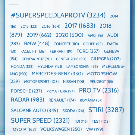
faza
manuală
Record:
globală:
de
Cea
KIA
pe
mai
#SUPERSPEEDLAPROTV
(3234)
2014
EV3
Nurburgring
mare
este
paradă
2017
(1683)
2018
2015
(123)
2016
(164)
(116)
câștigătoare,
de
electricele
dube
(879)
2019
(662)
2020
(600)
AUDI
AMG
(96)
domină
WCOTY
BMW
(448)
(283)
DACIA
CONCEPT
(110)
COUPE
(93)
FORD
(257)
(131)
FACELIFT
(136)
FERRARI
(119)
GENEVA
GIURGEA
(202)
(154)
GENEVA 2017
(90)
GENEVA 2018
(90)
HONDA
(122)
HYUNDAI
(121)
MERCEDES-
LAMBORGHINI
(95)
MERCEDES-BENZ
(330)
MOTORSHOW
AMG
(150)
(239)
MOTORSPORT
(103)
NISSAN
(108)
PEUGEOT
(85)
PRO TV
(2316)
PORSCHE
(237)
PRIMA TURA
(94)
RADAR
(983)
RENAULT
(174)
ROMÂNIA
(87)
STIRI
(3287)
SALOANE AUTO
(349)
SKODA
(126)
SUPER SPEED
(2321)
TDI
(116)
TEST
(102)
VOLKSWAGEN
(250)
VW
(199)
TOYOTA
(163)