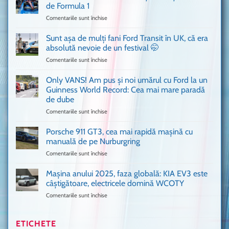
cum
de Formula 1
n-
Comentariile sunt închise
pentru
ai
Bitdefender
mai
a
văzut
Sunt așa de mulți fani Ford Transit în UK, că era
adus
absolută nevoie de un festival 🤭
în
Comentariile sunt închise
pentru
București
Sunt
o
așa
Only VANS! Am pus și noi umărul cu Ford la un
mașină
de
Ferrari
Guinness World Record: Cea mai mare paradă
mulți
de
de dube
fani
Formula
Comentariile sunt închise
pentru
Ford
1
Only
Transit
VANS!
în
Porsche 911 GT3, cea mai rapidă mașină cu
Am
UK,
manuală de pe Nurburgring
pus
că
Comentariile sunt închise
pentru
și
era
Porsche
noi
absolută
911
Mașina anului 2025, faza globală: KIA EV3 este
umărul
nevoie
GT3,
cu
de
câștigătoare, electricele domină WCOTY
cea
Ford
un
Comentariile sunt închise
pentru
mai
la
festival
Mașina
rapidă
un
🤭
anului
mașină
Guinness
2025,
ETICHETE
cu
World