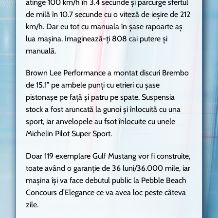
atinge 100 km/h în 3.4 secunde și parcurge sfertul
de milă în 10.7 secunde cu o viteză de ieșire de 212
km/h. Dar eu tot cu manuala în șase rapoarte aș
lua mașina. Imaginează-ți 808 cai putere și
manuală.
Brown Lee Performance a montat discuri Brembo
de 15.1″ pe ambele punți cu etrieri cu șase
pistonașe pe față și patru pe spate. Suspensia
stock a fost aruncată la gunoi și înlocuită cu una
sport, iar anvelopele au fsot înlocuite cu unele
Michelin Pilot Super Sport.
Doar 119 exemplare Gulf Mustang vor fi construite,
toate având o garanție de 36 luni/36.000 mile, iar
mașina își va face debutul public la Pebble Beach
Concours d’Elegance ce va avea loc peste câteva
zile.