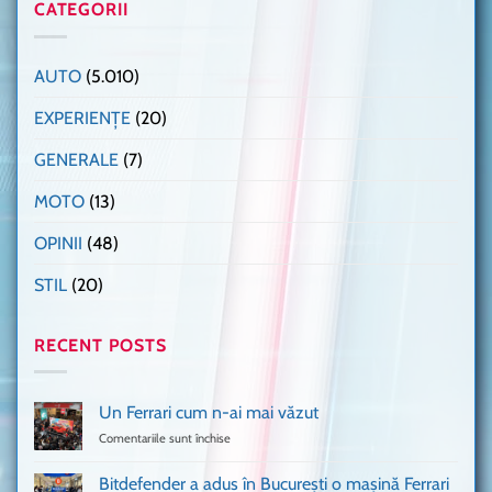
CATEGORII
AUTO
(5.010)
EXPERIENȚE
(20)
GENERALE
(7)
MOTO
(13)
OPINII
(48)
STIL
(20)
RECENT POSTS
Un Ferrari cum n-ai mai văzut
Comentariile sunt închise
pentru
Un
Ferrari
Bitdefender a adus în București o mașină Ferrari