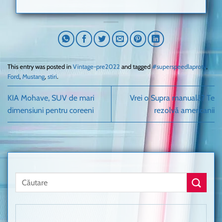
This entry was posted in
Vintage-pre2022
and tagged
#superspeedlaprotv
,
Ford
,
Mustang
,
stiri
.
KIA Mohave, SUV de mari
Vrei o Supra manuală? Te
dimensiuni pentru coreeni
rezolvă americanii