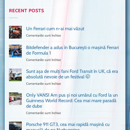
RECENT POSTS
Un Ferrari cum n-ai mai văzut
Comentariile sunt închise
pentru
Un
Ferrari
Bitdefender a adus în București o mașină Ferrari
cum
de Formula 1
n-
Comentariile sunt închise
pentru
ai
Bitdefender
mai
a
văzut
Sunt așa de mulți fani Ford Transit în UK, că era
adus
absolută nevoie de un festival 🤭
în
Comentariile sunt închise
pentru
București
Sunt
o
așa
Only VANS! Am pus și noi umărul cu Ford la un
mașină
de
Ferrari
Guinness World Record: Cea mai mare paradă
mulți
de
de dube
fani
Formula
Comentariile sunt închise
pentru
Ford
1
Only
Transit
VANS!
în
Porsche 911 GT3, cea mai rapidă mașină cu
Am
UK,
manuală de pe Nurburgring