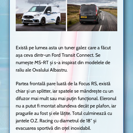
Există pe lumea asta un tuner galez care a făcut
așa ceva dintr-un Ford Transit Connect. Se
numește MS-RT și s-a inspirat din modelele de
raliu ale Ovalului Albastru.
Partea frontală pare luată de la Focus RS, există
chiar și un splitter, iar spatele se mândrește cu un
difuzor mai mult sau mai puțin funcțional. Eleronul
nu a putut fi montat altundeva decât pe plafon, iar
pragurile au fost și ele lățite. Totul culminează cu
jantele O.Z. Racing cu diametrul de 18″ și
evacuarea sportivă din oțel inoxidabil.