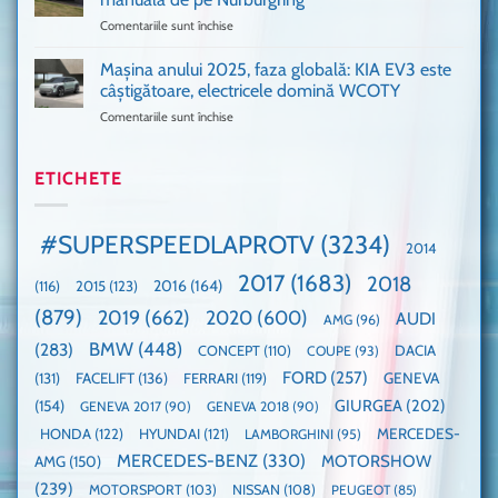
pus
că
Comentariile sunt închise
pentru
și
era
Porsche
noi
absolută
911
Mașina anului 2025, faza globală: KIA EV3 este
umărul
nevoie
GT3,
cu
de
câștigătoare, electricele domină WCOTY
cea
Ford
un
Comentariile sunt închise
pentru
mai
la
festival
Mașina
rapidă
un
🤭
anului
mașină
Guinness
2025,
ETICHETE
cu
World
faza
manuală
Record:
globală:
de
Cea
KIA
pe
mai
#SUPERSPEEDLAPROTV
(3234)
2014
EV3
Nurburgring
mare
este
paradă
2017
(1683)
2018
2015
(123)
2016
(164)
(116)
câștigătoare,
de
electricele
dube
(879)
2019
(662)
2020
(600)
AUDI
AMG
(96)
domină
WCOTY
BMW
(448)
(283)
DACIA
CONCEPT
(110)
COUPE
(93)
FORD
(257)
(131)
FACELIFT
(136)
FERRARI
(119)
GENEVA
GIURGEA
(202)
(154)
GENEVA 2017
(90)
GENEVA 2018
(90)
HONDA
(122)
HYUNDAI
(121)
MERCEDES-
LAMBORGHINI
(95)
MERCEDES-BENZ
(330)
MOTORSHOW
AMG
(150)
(239)
MOTORSPORT
(103)
NISSAN
(108)
PEUGEOT
(85)