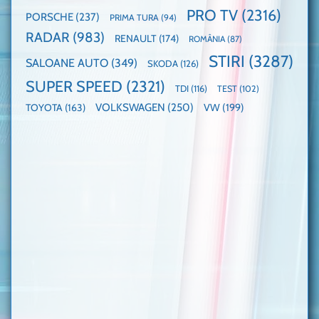
PRO TV
(2316)
PORSCHE
(237)
PRIMA TURA
(94)
RADAR
(983)
RENAULT
(174)
ROMÂNIA
(87)
STIRI
(3287)
SALOANE AUTO
(349)
SKODA
(126)
SUPER SPEED
(2321)
TDI
(116)
TEST
(102)
VOLKSWAGEN
(250)
VW
(199)
TOYOTA
(163)