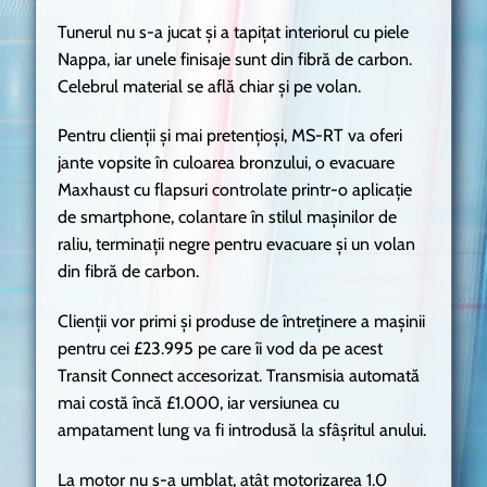
Tunerul nu s-a jucat și a tapițat interiorul cu piele
Nappa, iar unele finisaje sunt din fibră de carbon.
Celebrul material se află chiar și pe volan.
Pentru clienții și mai pretențioși, MS-RT va oferi
jante vopsite în culoarea bronzului, o evacuare
Maxhaust cu flapsuri controlate printr-o aplicație
de smartphone, colantare în stilul mașinilor de
raliu, terminații negre pentru evacuare și un volan
din fibră de carbon.
Clienții vor primi și produse de întreținere a mașinii
pentru cei £23.995 pe care îi vod da pe acest
Transit Connect accesorizat. Transmisia automată
mai costă încă £1.000, iar versiunea cu
ampatament lung va fi introdusă la sfâșritul anului.
La motor nu s-a umblat, atât motorizarea 1.0