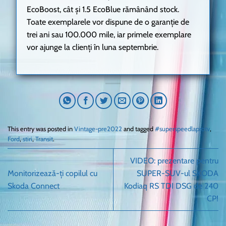
EcoBoost, cât și 1.5 EcoBlue rămânând stock.
Toate exemplarele vor dispune de o garanție de
trei ani sau 100.000 mile, iar primele exemplare
vor ajunge la clienți în luna septembrie.
This entry was posted in
Vintage-pre2022
and tagged
#superspeedlaprotv
,
Ford
,
stiri
,
Transit
.
VIDEO: prezentare pentru
Monitorizează-ți copilul cu
SUPER-SUV-ul SKODA
Skoda Connect
Kodiaq RS TDI DSG de 240
CP!