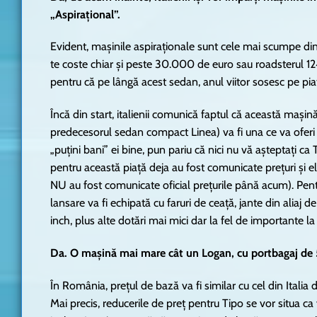
„Aspirațional”.
Evident, mașinile aspiraționale sunt cele mai scumpe din
te coste chiar și peste 30.000 de euro sau roadsterul 
pentru că pe lângă acest sedan, anul viitor sosesc pe pi
Încă din start, italienii comunică faptul că această mașină
predecesorul sedan compact Linea) va fi una ce va oferi
„puțini bani” ei bine, pun pariu că nici nu vă așteptați ca
pentru această piață deja au fost comunicate prețuri și 
NU au fost comunicate oficial prețurile până acum). Pent
lansare va fi echipată cu faruri de ceață, jante din aliaj
inch, plus alte dotări mai mici dar la fel de importante la
Da. O mașină mai mare cât un Logan, cu portbagaj de 520
În România, prețul de bază va fi similar cu cel din Italia 
Mai precis, reducerile de preț pentru Tipo se vor situa ca