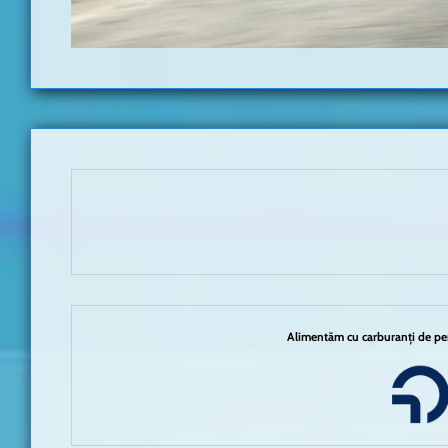
Alimentăm cu carburanți de per