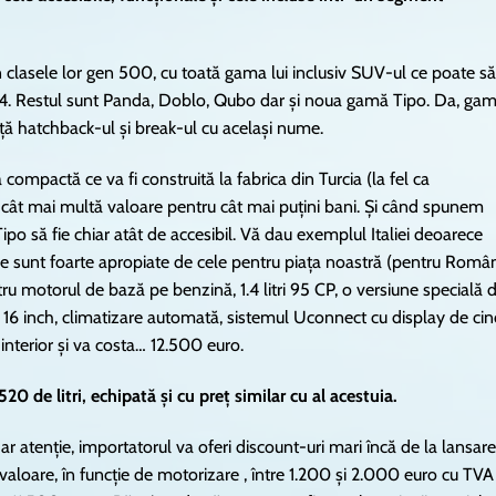
 clasele lor gen 500, cu toată gama lui inclusiv SUV-ul ce poate să
124. Restul sunt Panda, Doblo, Qubo dar și noua gamă Tipo. Da, gam
ață hatchback-ul și break-ul cu același nume.
 compactă ce va fi construită la fabrica din Turcia (la fel ca
 cât mai multă valoare pentru cât mai puțini bani. Și când spunem
 Tipo să fie chiar atât de accesibil. Vă dau exemplul Italiei deoarece
ele sunt foarte apropiate de cele pentru piața noastră (pentru Româ
ru motorul de bază pe benzină, 1.4 litri 95 CP, o versiune specială 
 de 16 inch, climatizare automată, sistemul Uconnect cu display de cin
 interior și va costa… 12.500 euro.
 de litri, echipată și cu preț similar cu al acestuia.
dar atenție, importatorul va oferi discount-uri mari încă de la lansare
 valoare, în funcție de motorizare , între 1.200 și 2.000 euro cu TVA