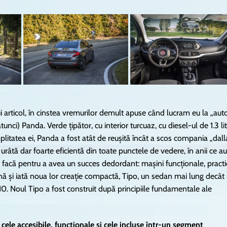
i articol, în cinstea vremurilor demult apuse când lucram eu la „aut
nci) Panda. Verde țipător, cu interior turcuaz, cu diesel-ul de 1.3 lit
mplitatea ei, Panda a fost atât de reușită încât a scos compania „dall
râtă dar foarte eficientă din toate punctele de vedere, în anii ce au
 să facă pentru a avea un succes dedordant: mașini funcționale, practi
nă și iată noua lor creație compactă, Tipo, un sedan mai lung decât
10. Noul Tipo a fost construit după principiile fundamentale ale
n cele accesibile, funcționale și cele incluse într-un segment