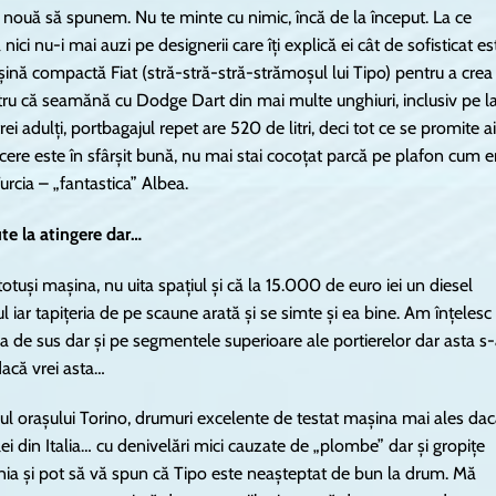
e nouă să spunem. Nu te minte cu nimic, încă de la început. La ce
 nici nu-i mai auzi pe designerii care îți explică ei cât de sofisticat es
nă compactă Fiat (stră-stră-stră-strămoșul lui Tipo) pentru a crea
ntru că seamănă cu Dodge Dart din mai multe unghiuri, inclusiv pe l
trei adulți, portbagajul repet are 520 de litri, deci tot ce se promite ai
cere este în sfârșit bună, nu mai stai cocoțat parcă pe plafon cum e
urcia – „fantastica” Albea.
ute la atingere dar…
tuși mașina, nu uita spațiul și că la 15.000 de euro iei un diesel
l iar tapițeria de pe scaune arată și se simte și ea bine. Am înțelesc
ea de sus dar și pe segmentele superioare ale portierelor dar asta s-
dacă vrei asta…
urul orașului Torino, drumuri excelente de testat mașina mai ales da
celei din Italia… cu denivelări mici cauzate de „plombe” dar și gropițe
nia și pot să vă spun că Tipo este neașteptat de bun la drum. Mă