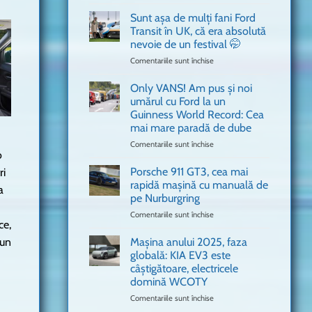
văzut
Bitdefender
a
Sunt așa de mulți fani Ford
adus
Transit în UK, că era absolută
în
nevoie de un festival 🤭
București
Comentariile sunt închise
pentru
o
Sunt
mașină
așa
Ferrari
Only VANS! Am pus și noi
de
de
umărul cu Ford la un
mulți
Formula
Guinness World Record: Cea
fani
1
mai mare paradă de dube
Ford
Transit
Comentariile sunt închise
pentru
o
în
Only
UK,
VANS!
Porsche 911 GT3, cea mai
ri
că
Am
rapidă mașină cu manuală de
a
era
pus
pe Nurburgring
absolută
și
Comentariile sunt închise
nevoie
pentru
noi
ce,
de
Porsche
umărul
un
911
cu
Mașina anului 2025, faza
 un
festival
GT3,
Ford
globală: KIA EV3 este
🤭
cea
la
câștigătoare, electricele
mai
un
domină WCOTY
rapidă
Guinness
mașină
Comentariile sunt închise
World
pentru
cu
Record:
Mașina