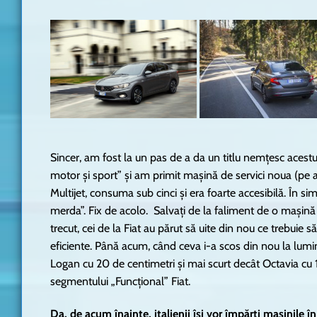
Sincer, am fost la un pas de a da un titlu nemțesc acestu
motor și sport” și am primit mașină de servici noua (pe atu
Multijet, consuma sub cinci și era foarte accesibilă. În si
merda”. Fix de acolo. Salvați de la faliment de o mașină u
trecut, cei de la Fiat au părut să uite din nou ce trebuie
eficiente. Până acum, când ceva i-a scos din nou la lumi
Logan cu 20 de centimetri și mai scurt decât Octavia cu 
segmentului „Funcțional” Fiat.
Da, de acum înainte, italienii își vor împărți mașinile î