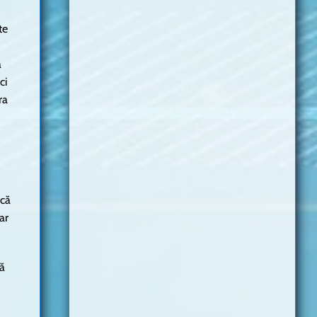
te
a
ci
ra
 că
ar
că