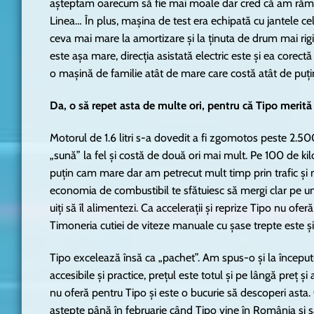
așteptam oarecum să fie mai moale dar cred că am răma
Linea… În plus, mașina de test era echipată cu jantele ce
ceva mai mare la amortizare și la ținuta de drum mai rigi
este așa mare, direcția asistată electric este și ea corec
o mașină de familie atât de mare care costă atât de puțin
Da, o să repet asta de multe ori, pentru că Tipo merită
Motorul de 1.6 litri s-a dovedit a fi zgomotos peste 2.50
„sună” la fel și costă de două ori mai mult. Pe 100 de ki
puțin cam mare dar am petrecut mult timp prin trafic și
economia de combustibil te sfătuiesc să mergi clar pe un
uiți să îl alimentezi. Ca accelerații și reprize Tipo nu ofe
Timoneria cutiei de viteze manuale cu șase trepte este și
Tipo excelează însă ca „pachet”. Am spus-o și la începutul
accesibile și practice, prețul este totul și pe lângă preț 
nu oferă pentru Tipo și este o bucurie să descoperi asta
aștepte până în februarie când Tipo vine în România și să 