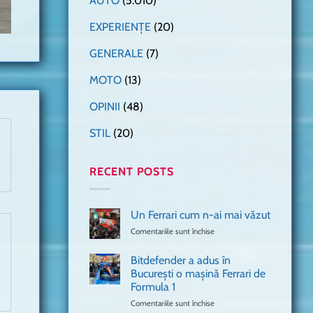
AUTO
(5.010)
EXPERIENȚE
(20)
GENERALE
(7)
MOTO
(13)
OPINII
(48)
STIL
(20)
RECENT POSTS
Un Ferrari cum n-ai mai văzut
Comentariile sunt închise
pentru
Un
Ferrari
Bitdefender a adus în
cum
București o mașină Ferrari de
n-
Formula 1
ai
mai
Comentariile sunt închise
pentru