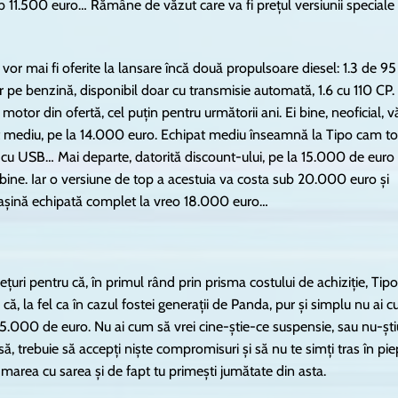
 11.500 euro… Rămâne de văzut care va fi prețul versiunii speciale
or mai fi oferite la lansare încă două propulsoare diesel: 1.3 de 95
or pe benzină, disponibil doar cu transmisie automată, 1.6 cu 110 CP.
otor din ofertă, cel puțin pentru următorii ani. Ei bine, neoficial, v
pat mediu, pe la 14.000 euro. Echipat mediu înseamnă la Tipo cam to
 cu USB… Mai departe, datorită discount-ului, pe la 15.000 de euro
t bine. Iar o versiune de top a acestuia va costa sub 20.000 euro și
așină echipată complet la vreo 18.000 euro…
uri pentru că, în primul rând prin prisma costului de achiziție, Tipo
ă, la fel ca în cazul fostei generații de Panda, pur și simplu nu ai 
 15.000 de euro. Nu ai cum să vrei cine-știe-ce suspensie, sau nu-ști
, trebuie să accepți niște compromisuri și să nu te simți tras în pie
marea cu sarea și de fapt tu primești jumătate din asta.