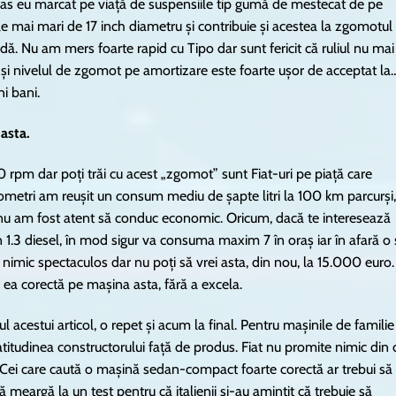
s eu marcat pe viață de suspensiile tip gumă de mestecat de pe
le mai mari de 17 inch diametru și contribuie și acestea la zgomotul
dă. Nu am mers foarte rapid cu Tipo dar sunt fericit că ruliul nu mai
tă și nivelul de zgomot pe amortizare este foarte ușor de acceptat la
i bani.
 asta.
0 rpm dar poți trăi cu acest „zgomot” sunt Fiat-uri pe piață care
lometri am reușit un consum mediu de șapte litri la 100 km parcurși,
 nu am fost atent să conduc economic. Oricum, dacă te interesează
 1.3 diesel, în mod sigur va consuma maxim 7 în oraș iar în afară o 
ră nimic spectaculos dar nu poți să vrei asta, din nou, la 15.000 euro.
 ea corectă pe mașina asta, fără a excela.
 acestui articol, o repet și acum la final. Pentru mașinile de familie
și atitudinea constructorului față de produs. Fiat nu promite nimic din 
. Cei care caută o mașină sedan-compact foarte corectă ar trebui să
meargă la un test pentru că italienii și-au amintit că trebuie să