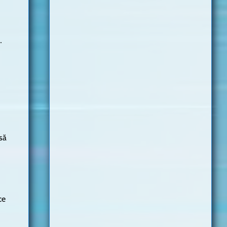
…
să
ce