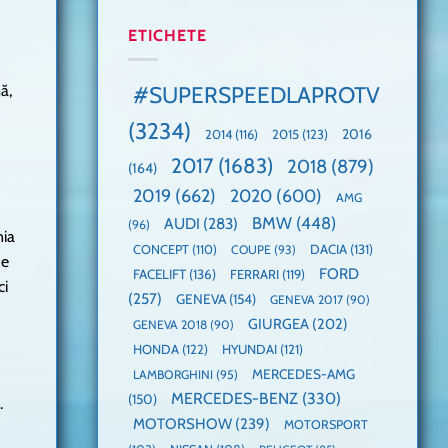
manuală
Cea
anului
de
mai
2025,
ETICHETE
pe
mare
faza
Nurburgring
paradă
globală:
de
KIA
#SUPERSPEEDLAPROTV
ă,
dube
EV3
este
(3234)
câștigătoare,
2015
(123)
2016
2014
(116)
electricele
2017
(1683)
2018
(879)
domină
(164)
WCOTY
2019
(662)
2020
(600)
AMG
BMW
(448)
AUDI
(283)
(96)
nia
DACIA
(131)
CONCEPT
(110)
COUPE
(93)
de
FORD
FACELIFT
(136)
FERRARI
(119)
ci
(257)
GENEVA
(154)
GENEVA 2017
(90)
GIURGEA
(202)
GENEVA 2018
(90)
HONDA
(122)
HYUNDAI
(121)
MERCEDES-AMG
LAMBORGHINI
(95)
MERCEDES-BENZ
(330)
(150)
.
MOTORSHOW
(239)
MOTORSPORT