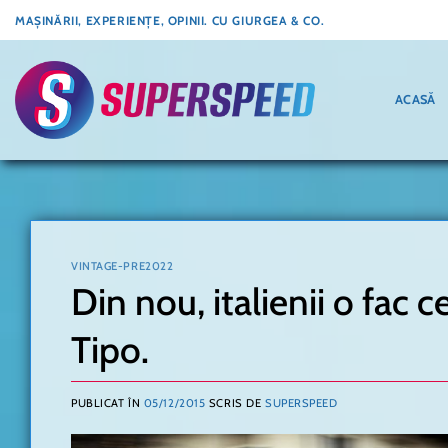
Skip
MAȘINĂRII, EXPERIENȚE, OPINII. CU GIURGEA & CO.
to
content
ACASĂ
VINTAGE-PRE2022
Din nou, italienii o fac c
Tipo.
PUBLICAT ÎN
05/12/2015
SCRIS DE
SUPERSPEED