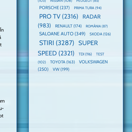
(103)
NISSAN
(108)
PEUGEOT
(85)
PORSCHE
(237)
PRIMA TURA
(94)
PRO TV
(2316)
RADAR
(983)
RENAULT
(174)
ROMÂNIA
(87)
 În
SALOANE AUTO
(349)
SKODA
(126)
ă
STIRI
(3287)
SUPER
t
SPEED
(2321)
TDI
(116)
TEST
VOLKSWAGEN
TOYOTA
(163)
(102)
(250)
VW
(199)
cum
u-
pt