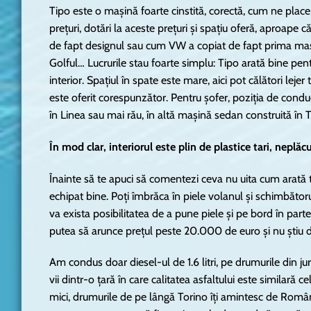
Tipo este o mașină foarte cinstită, corectă, cum ne plac
prețuri, dotări la aceste prețuri și spațiu oferă, aproape că
de fapt designul sau cum VW a copiat de fapt prima mași
Golful… Lucrurile stau foarte simplu: Tipo arată bine pe
interior. Spațiul în spate este mare, aici pot călători lejer 
este oferit corespunzător. Pentru șofer, poziția de condu
în Linea sau mai rău, în altă mașină sedan construită în T
În mod clar, interiorul este plin de plastice tari, neplăc
Înainte să te apuci să comentezi ceva nu uita cum arată to
echipat bine. Poți îmbrăca în piele volanul și schimbătoru
va exista posibilitatea de a pune piele și pe bord în part
putea să arunce prețul peste 20.000 de euro și nu știu 
Am condus doar diesel-ul de 1.6 litri, pe drumurile din j
vii dintr-o țară în care calitatea asfaltului este similară 
mici, drumurile de pe lângă Torino îți amintesc de Româ