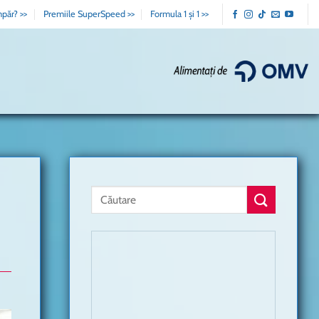
păr? >>
Premiile SuperSpeed >>
Formula 1 și 1 >>