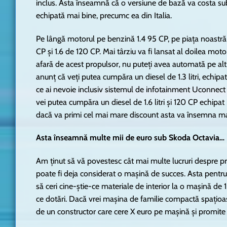
inclus. Asta înseamnă că o versiune de bază va costa sub
echipată mai bine, precumc ea din Italia.
Pe lângă motorul pe benzină 1.4 95 CP, pe piața noastră v
CP și 1.6 de 120 CP. Mai târziu va fi lansat al doilea mot
afară de acest propulsor, nu puteți avea automată pe alt m
anunț că veți putea cumpăra un diesel de 1.3 litri, echi
ce ai nevoie inclusiv sistemul de infotainment Uconnect
vei putea cumpăra un diesel de 1.6 litri și 120 CP echipa
dacă va primi cel mai mare discount asta va însemna m
Asta înseamnă multe mii de euro sub Skoda Octavia…
Am ținut să vă povestesc cât mai multe lucruri despre preț
poate fi deja considerat o mașină de succes. Asta pentru c
să ceri cine-știe-ce materiale de interior la o mașină de
ce dotări. Dacă vrei mașina de familie compactă spațioasă
de un constructor care cere X euro pe mașină și promite 