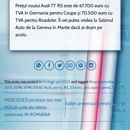
Prețul noului Audi TT RS este de 67.700 euro cu
TVA în Germania pentru Coupe și 70.500 euro cu
TVA pentru Roadster. Îl vei putea vedea la Salonul
Auto de la Geneva în Martie dacă ai drum pe
acolo.
This entry was posted in
Vintage-pre2022
and tagged
#superspeedlaprotv
,
2017
,
2018
,
2019
,
2020
,
Audi
,
pro tv
,
RS
,
S tronic
,
stiri
,
super speed
,
TFSI
,
TT
.
MERCEDES produce cea mai
Ediție aniversară pentru Mazda
NOUA cutie de viteze
MX-5
automata IN ROMANIA