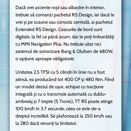
Dacă vrei accente roșii sau albastre în interior,
trebuie să comanzi pachetul RS Design, iar dacă le
vrei și pe scaune sau consola centrală, ai pachetul
Extended RS Design. Ceasurile de bord sunt
digitale, la fel ca până acum, dar le poți îmbunătăți
cu MMI Navigation Plus. Nu trebuie uitat nici
sistemul de sonorizare Bang & Olufsen de 680W,
o opțiune aproape obligatorie.
Unitatea 2.5 TFSI cu 5 cilindri în linie nu a fost
atinsă, ea producând tot 400 CP și 480 Nm. Fiind
un model destul de ușor, echipat cu tracțiune
integrală și cu o transmsie automată cu dublu-
ambreiaj și 7 trepte (S Tronic), TT RS poate atinge
100 km/h în 3.7 secunde, ceea ce este de-a
dreptul incredibil. Se plafonează la 250 km/h sau
la 280 dacă renunți la limitator.