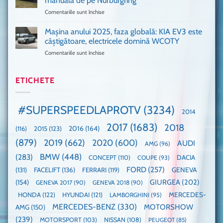
manuală de pe Nurburgring
pus
că
Comentariile sunt închise
pentru
și
era
Porsche
noi
absolută
911
Mașina anului 2025, faza globală: KIA EV3 este
umărul
nevoie
GT3,
cu
de
câștigătoare, electricele domină WCOTY
cea
Ford
un
Comentariile sunt închise
pentru
mai
la
festival
Mașina
rapidă
un
🤭
anului
mașină
Guinness
2025,
ETICHETE
cu
World
faza
manuală
Record:
globală:
de
Cea
KIA
pe
mai
#SUPERSPEEDLAPROTV
(3234)
2014
EV3
Nurburgring
mare
este
paradă
2017
(1683)
2018
2015
(123)
2016
(164)
(116)
câștigătoare,
de
electricele
dube
(879)
2019
(662)
2020
(600)
AUDI
AMG
(96)
domină
WCOTY
BMW
(448)
(283)
DACIA
CONCEPT
(110)
COUPE
(93)
FORD
(257)
(131)
FACELIFT
(136)
FERRARI
(119)
GENEVA
GIURGEA
(202)
(154)
GENEVA 2017
(90)
GENEVA 2018
(90)
HONDA
(122)
HYUNDAI
(121)
MERCEDES-
LAMBORGHINI
(95)
MERCEDES-BENZ
(330)
MOTORSHOW
AMG
(150)
(239)
MOTORSPORT
(103)
NISSAN
(108)
PEUGEOT
(85)