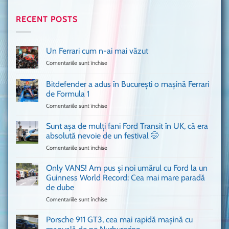
RECENT POSTS
Un Ferrari cum n-ai mai văzut
Comentariile sunt închise
pentru
Un
Ferrari
Bitdefender a adus în București o mașină Ferrari
cum
de Formula 1
n-
Comentariile sunt închise
pentru
ai
Bitdefender
mai
a
văzut
Sunt așa de mulți fani Ford Transit în UK, că era
adus
absolută nevoie de un festival 🤭
în
Comentariile sunt închise
pentru
București
Sunt
o
așa
Only VANS! Am pus și noi umărul cu Ford la un
mașină
de
Ferrari
Guinness World Record: Cea mai mare paradă
mulți
de
de dube
fani
Formula
Comentariile sunt închise
pentru
Ford
1
Only
Transit
VANS!
în
Porsche 911 GT3, cea mai rapidă mașină cu
Am
UK,