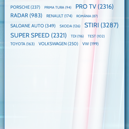
PRO TV
(2316)
PORSCHE
(237)
PRIMA TURA
(94)
RADAR
(983)
RENAULT
(174)
ROMÂNIA
(87)
STIRI
(3287)
SALOANE AUTO
(349)
SKODA
(126)
SUPER SPEED
(2321)
TDI
(116)
TEST
(102)
VOLKSWAGEN
(250)
VW
(199)
TOYOTA
(163)