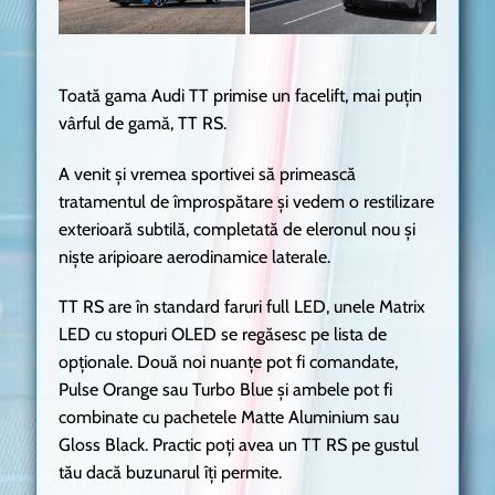
Toată gama Audi TT primise un facelift, mai puțin
vârful de gamă, TT RS.
A venit și vremea sportivei să primească
tratamentul de împrospătare și vedem o restilizare
exterioară subtilă, completată de eleronul nou și
niște aripioare aerodinamice laterale.
TT RS are în standard faruri full LED, unele Matrix
LED cu stopuri OLED se regăsesc pe lista de
opționale. Două noi nuanțe pot fi comandate,
Pulse Orange sau Turbo Blue și ambele pot fi
combinate cu pachetele Matte Aluminium sau
Gloss Black. Practic poți avea un TT RS pe gustul
tău dacă buzunarul îți permite.