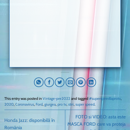
This entry was posted in
Vintage-pre2022
and tagged
#superspeedlaprotv
,
2020
,
Coronavirus
,
Ford
,
giurgea
,
pro tv
,
stiri
,
super speed
.
FOTO si VIDEO: asta este
Honda Jazz: disponibilă în
MASCA FORD care va proteja
România