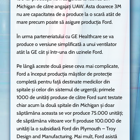
Michigan de către angajați UAW. Asta doarece 3M
nu are capacitatea de a produce la o scară atât de
mare precum poate să asigure producția Ford.
În urma parteneriatului cu GE Healthcare se va
produce o versiune simplificată a unui ventilator
atât la GE cât și într-una din uzinele Ford.
Pe lângă aceste două piese ceva mai complicate,
Ford a început producția măștilor de protecție
completă pentru față destinate medicilor din
spitale și celor din sistemul de urgență; primele
1000 de unități produse de către Ford sunt testate
chiar acum la două spitale din Michigan și doar
săptămâna aceasta se vor produce 75.000 unități;
de săptămâna viitoare vor fi produse 100.000 de
unități la o subsidiară Ford din Plymouth – Troy
Design and Manufacturing. Mai mult, Ford asistă