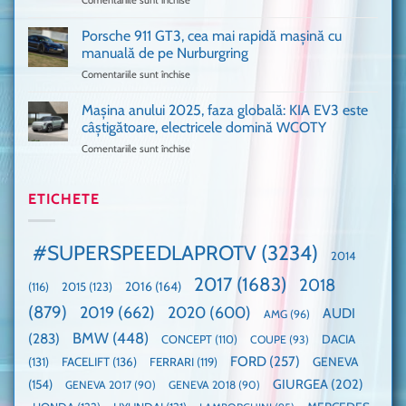
Ford
1
Only
Transit
VANS!
în
Porsche 911 GT3, cea mai rapidă mașină cu
Am
UK,
manuală de pe Nurburgring
pus
că
Comentariile sunt închise
pentru
și
era
Porsche
noi
absolută
911
Mașina anului 2025, faza globală: KIA EV3 este
umărul
nevoie
GT3,
cu
de
câștigătoare, electricele domină WCOTY
cea
Ford
un
Comentariile sunt închise
pentru
mai
la
festival
Mașina
rapidă
un
🤭
anului
mașină
Guinness
2025,
ETICHETE
cu
World
faza
manuală
Record:
globală:
de
Cea
KIA
pe
mai
#SUPERSPEEDLAPROTV
(3234)
2014
EV3
Nurburgring
mare
este
paradă
2017
(1683)
2018
2015
(123)
2016
(164)
(116)
câștigătoare,
de
electricele
dube
(879)
2019
(662)
2020
(600)
AUDI
AMG
(96)
domină
WCOTY
BMW
(448)
(283)
DACIA
CONCEPT
(110)
COUPE
(93)
FORD
(257)
(131)
FACELIFT
(136)
FERRARI
(119)
GENEVA
GIURGEA
(202)
(154)
GENEVA 2017
(90)
GENEVA 2018
(90)