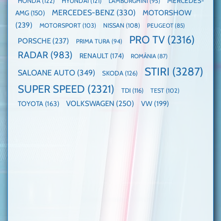
HONDA
(122)
HYUNDAI
(121)
MERCEDES-
LAMBORGHINI
(95)
MERCEDES-BENZ
(330)
MOTORSHOW
AMG
(150)
(239)
MOTORSPORT
(103)
NISSAN
(108)
PEUGEOT
(85)
PRO TV
(2316)
PORSCHE
(237)
PRIMA TURA
(94)
RADAR
(983)
RENAULT
(174)
ROMÂNIA
(87)
STIRI
(3287)
SALOANE AUTO
(349)
SKODA
(126)
SUPER SPEED
(2321)
TDI
(116)
TEST
(102)
VOLKSWAGEN
(250)
VW
(199)
TOYOTA
(163)