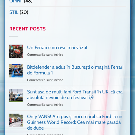
OPINII
(48)
STIL
(20)
RECENT POSTS
Un Ferrari cum n-ai mai văzut
Comentariile sunt închise
pentru
Un
Ferrari
Bitdefender a adus în București o mașină Ferrari
cum
de Formula 1
n-
Comentariile sunt închise
pentru
ai
Bitdefender
mai
a
văzut
Sunt așa de mulți fani Ford Transit în UK, că era
adus
absolută nevoie de un festival 🤭
în
Comentariile sunt închise
pentru
București
Sunt
o
așa
Only VANS! Am pus și noi umărul cu Ford la un
mașină
de
Ferrari
Guinness World Record: Cea mai mare paradă
mulți
de
de dube
fani
Formula
Comentariile sunt închise
pentru