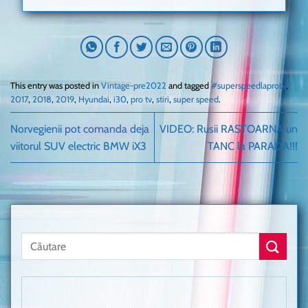
This entry was posted in
Vintage-pre2022
and tagged
#superspeedlaprotv
,
2017
,
2018
,
2019
,
Hyundai
,
i30
,
pro tv
,
stiri
,
super speed
.
Norvegienii pot comanda deja
VIDEO: Rusii RASTOARNA un
viitorul SUV electric BMW iX3
TANC la PARADA!!!