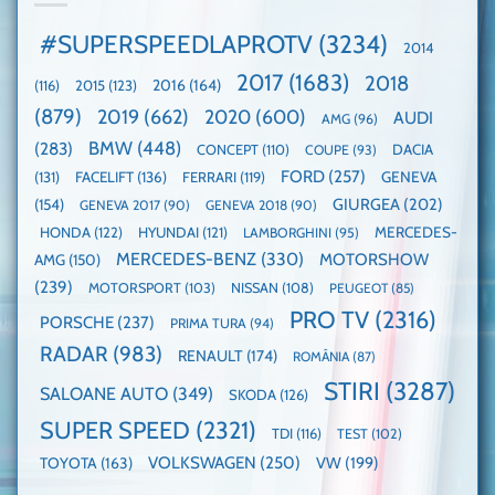
globală:
de
Cea
KIA
pe
mai
#SUPERSPEEDLAPROTV
(3234)
2014
EV3
Nurburgring
mare
este
paradă
2017
(1683)
2018
2015
(123)
2016
(164)
(116)
câștigătoare,
de
electricele
dube
(879)
2019
(662)
2020
(600)
AUDI
AMG
(96)
domină
WCOTY
BMW
(448)
(283)
DACIA
CONCEPT
(110)
COUPE
(93)
FORD
(257)
(131)
FACELIFT
(136)
FERRARI
(119)
GENEVA
GIURGEA
(202)
(154)
GENEVA 2017
(90)
GENEVA 2018
(90)
HONDA
(122)
HYUNDAI
(121)
MERCEDES-
LAMBORGHINI
(95)
MERCEDES-BENZ
(330)
MOTORSHOW
AMG
(150)
(239)
MOTORSPORT
(103)
NISSAN
(108)
PEUGEOT
(85)
PRO TV
(2316)
PORSCHE
(237)
PRIMA TURA
(94)
RADAR
(983)
RENAULT
(174)
ROMÂNIA
(87)
STIRI
(3287)
SALOANE AUTO
(349)
SKODA
(126)
SUPER SPEED
(2321)
TDI
(116)
TEST
(102)
VOLKSWAGEN
(250)
VW
(199)
TOYOTA
(163)