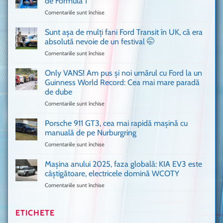
de Formula 1
n-
Comentariile sunt închise
pentru
ai
Bitdefender
mai
a
văzut
Sunt așa de mulți fani Ford Transit în UK, că era
adus
absolută nevoie de un festival 🤭
în
Comentariile sunt închise
pentru
București
Sunt
o
așa
Only VANS! Am pus și noi umărul cu Ford la un
mașină
de
Ferrari
Guinness World Record: Cea mai mare paradă
mulți
de
de dube
fani
Formula
Comentariile sunt închise
pentru
Ford
1
Only
Transit
VANS!
în
Porsche 911 GT3, cea mai rapidă mașină cu
Am
UK,
manuală de pe Nurburgring
pus
că
Comentariile sunt închise
pentru
și
era
Porsche
noi
absolută
911
Mașina anului 2025, faza globală: KIA EV3 este
umărul
nevoie
GT3,
cu
de
câștigătoare, electricele domină WCOTY
cea
Ford
un
Comentariile sunt închise
pentru
mai
la
festival
Mașina
rapidă
un
🤭
anului
mașină
Guinness
2025,
ETICHETE
cu
World
faza
manuală
Record: