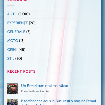
AUTO
(5.010)
EXPERIENȚE
(20)
GENERALE
(7)
MOTO
(13)
OPINII
(48)
STIL
(20)
RECENT POSTS
Un Ferrari cum n-ai mai văzut
Comentariile sunt închise
pentru
Un
Ferrari
Bitdefender a adus în București o mașină Ferrari
cum