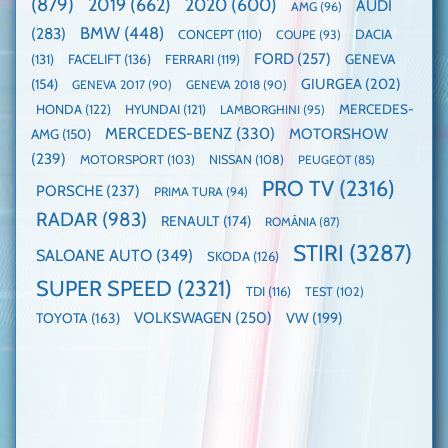
(879)
2019
(662)
2020
(600)
AUDI
AMG
(96)
domină
WCOTY
BMW
(448)
(283)
DACIA
CONCEPT
(110)
COUPE
(93)
FORD
(257)
(131)
FACELIFT
(136)
FERRARI
(119)
GENEVA
GIURGEA
(202)
(154)
GENEVA 2017
(90)
GENEVA 2018
(90)
HONDA
(122)
HYUNDAI
(121)
MERCEDES-
LAMBORGHINI
(95)
MERCEDES-BENZ
(330)
MOTORSHOW
AMG
(150)
(239)
MOTORSPORT
(103)
NISSAN
(108)
PEUGEOT
(85)
PRO TV
(2316)
PORSCHE
(237)
PRIMA TURA
(94)
RADAR
(983)
RENAULT
(174)
ROMÂNIA
(87)
STIRI
(3287)
SALOANE AUTO
(349)
SKODA
(126)
SUPER SPEED
(2321)
TDI
(116)
TEST
(102)
VOLKSWAGEN
(250)
VW
(199)
TOYOTA
(163)