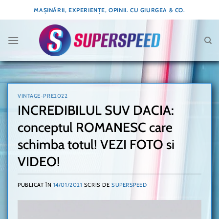
Skip
MAȘINĂRII, EXPERIENȚE, OPINII. CU GIURGEA & CO.
to
content
VINTAGE-PRE2022
INCREDIBILUL SUV DACIA:
conceptul ROMANESC care
schimba totul! VEZI FOTO si
VIDEO!
PUBLICAT ÎN
14/01/2021
SCRIS DE
SUPERSPEED