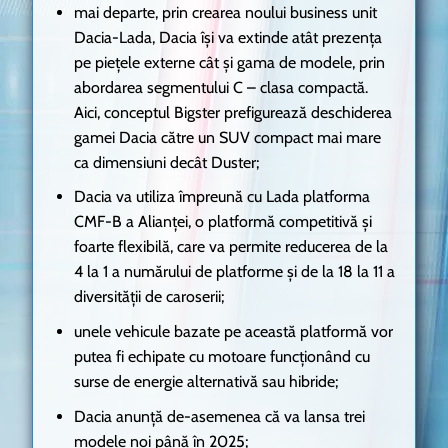
mai departe, prin crearea noului business unit
Dacia-Lada, Dacia își va extinde atât prezența
pe piețele externe cât și gama de modele, prin
abordarea segmentului C – clasa compactă.
Aici, conceptul Bigster prefigurează deschiderea
gamei Dacia către un SUV compact mai mare
ca dimensiuni decât Duster;
Dacia va utiliza împreună cu Lada platforma
CMF-B a Alianței, o platformă competitivă și
foarte flexibilă, care va permite reducerea de la
4 la 1 a numărului de platforme și de la 18 la 11 a
diversității de caroserii;
unele vehicule bazate pe această platformă vor
putea fi echipate cu motoare funcționând cu
surse de energie alternativă sau hibride;
Dacia anunță de-asemenea că va lansa trei
modele noi până în 2025;