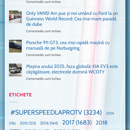
Comentariile sunt închise
pentru
București
Sunt
o
așa
Only VANS! Am pus și noi umărul cu Ford la un
mașină
de
Ferrari
Guinness World Record: Cea mai mare paradă
mulți
de
de dube
fani
Formula
Comentariile sunt închise
pentru
Ford
1
Only
Transit
VANS!
în
Porsche 911 GT3, cea mai rapidă mașină cu
Am
UK,
manuală de pe Nurburgring
pus
că
Comentariile sunt închise
pentru
și
era
Porsche
noi
absolută
911
Mașina anului 2025, faza globală: KIA EV3 este
umărul
nevoie
GT3,
cu
de
câștigătoare, electricele domină WCOTY
cea
Ford
un
Comentariile sunt închise
pentru
mai
la
festival
Mașina
rapidă
un
🤭
anului
mașină
Guinness
2025,
ETICHETE
cu
World
faza
manuală
Record:
globală:
de
Cea
KIA
pe
mai
#SUPERSPEEDLAPROTV
(3234)
2014
EV3
Nurburgring
mare
este
paradă
2017
(1683)
2018
2015
(123)
2016
(164)
(116)
câștigătoare,
de
electricele
dube