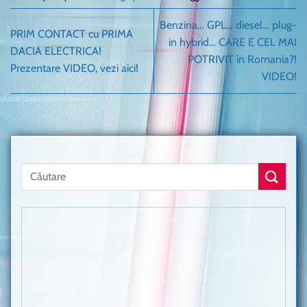
Benzina… GPL… diesel… plug-
PRIM CONTACT cu PRIMA
in hybrid… CARE E CEL MAI
DACIA ELECTRICA!
POTRIVIT în Romania?!
Prezentare VIDEO, vezi aici!
VIDEO!