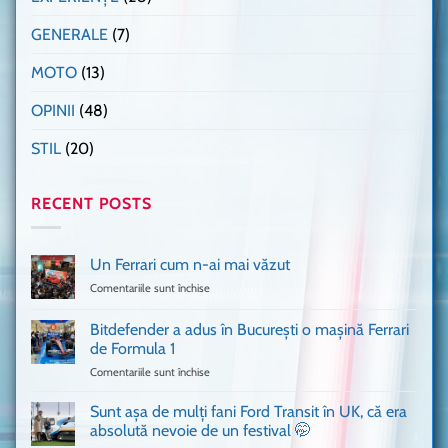
GENERALE
(7)
MOTO
(13)
OPINII
(48)
STIL
(20)
RECENT POSTS
Un Ferrari cum n-ai mai văzut
Comentariile sunt închise
pentru
Un
Ferrari
Bitdefender a adus în București o mașină Ferrari
cum
de Formula 1
n-
Comentariile sunt închise
pentru
ai
Bitdefender
mai
a
văzut
Sunt așa de mulți fani Ford Transit în UK, că era
adus
absolută nevoie de un festival 🤭
în