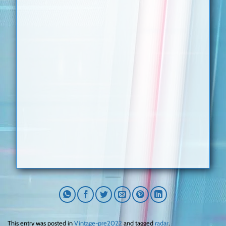
This entry was posted in
Vintage-pre2022
and tagged
radar
.