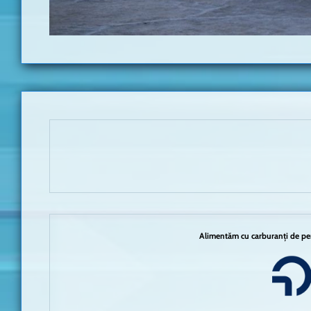
Alimentăm cu carburanți de per