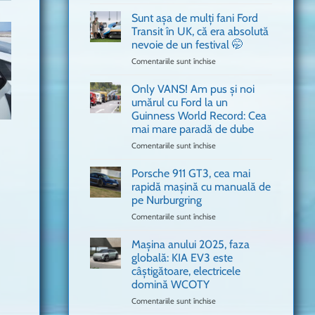
văzut
Bitdefender
a
Sunt așa de mulți fani Ford
adus
Transit în UK, că era absolută
în
nevoie de un festival 🤭
București
Comentariile sunt închise
pentru
o
Sunt
mașină
așa
Ferrari
Only VANS! Am pus și noi
de
de
umărul cu Ford la un
mulți
Formula
Guinness World Record: Cea
fani
1
mai mare paradă de dube
Ford
Transit
Comentariile sunt închise
pentru
în
Only
UK,
VANS!
Porsche 911 GT3, cea mai
că
Am
rapidă mașină cu manuală de
era
pus
pe Nurburgring
absolută
și
Comentariile sunt închise
nevoie
pentru
noi
de
Porsche
umărul
un
911
cu
Mașina anului 2025, faza
festival
GT3,
Ford
globală: KIA EV3 este
🤭
cea
la
câștigătoare, electricele
mai
un
domină WCOTY
rapidă
Guinness
mașină
Comentariile sunt închise
World
pentru
cu
Record:
Mașina