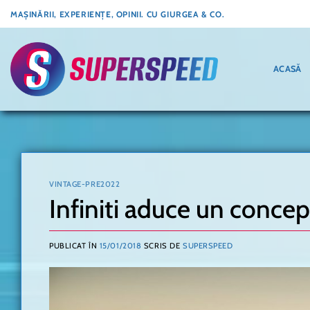
Skip
MAȘINĂRII, EXPERIENȚE, OPINII. CU GIURGEA & CO.
to
content
ACASĂ
VINTAGE-PRE2022
Infiniti aduce un conce
PUBLICAT ÎN
15/01/2018
SCRIS DE
SUPERSPEED