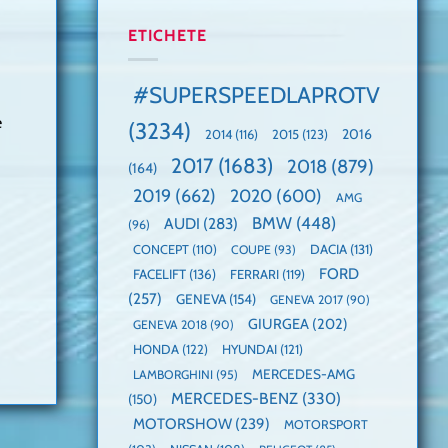
manuală
Cea
anului
de
mai
2025,
ETICHETE
pe
mare
faza
Nurburgring
paradă
globală:
de
KIA
#SUPERSPEEDLAPROTV
dube
EV3
este
e
(3234)
câștigătoare,
2015
(123)
2016
2014
(116)
electricele
2017
(1683)
2018
(879)
domină
(164)
WCOTY
2019
(662)
2020
(600)
AMG
BMW
(448)
AUDI
(283)
(96)
DACIA
(131)
CONCEPT
(110)
COUPE
(93)
FORD
FACELIFT
(136)
FERRARI
(119)
(257)
GENEVA
(154)
GENEVA 2017
(90)
GIURGEA
(202)
GENEVA 2018
(90)
HONDA
(122)
HYUNDAI
(121)
MERCEDES-AMG
LAMBORGHINI
(95)
MERCEDES-BENZ
(330)
(150)
MOTORSHOW
(239)
MOTORSPORT