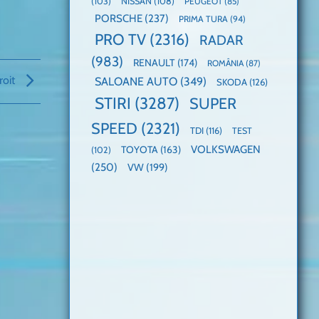
(103)
NISSAN
(108)
PEUGEOT
(85)
PORSCHE
(237)
PRIMA TURA
(94)
PRO TV
(2316)
RADAR
(983)
RENAULT
(174)
ROMÂNIA
(87)
roit
SALOANE AUTO
(349)
SKODA
(126)
STIRI
(3287)
SUPER
SPEED
(2321)
TDI
(116)
TEST
VOLKSWAGEN
TOYOTA
(163)
(102)
(250)
VW
(199)