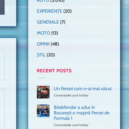
AUTO
(5.010)
EXPERIENȚE
(20)
GENERALE
(7)
MOTO
(13)
OPINII
(48)
STIL
(20)
RECENT POSTS
Un Ferrari cum n-ai mai văzut
Comentariile sunt închise
pentru
Un
Ferrari
Bitdefender a adus în
cum
București o mașină Ferrari de
n-
Formula 1
ai
mai
Comentariile sunt închise
pentru