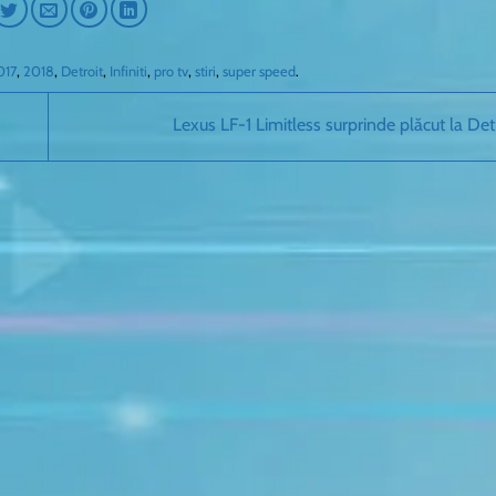
017
,
2018
,
Detroit
,
Infiniti
,
pro tv
,
stiri
,
super speed
.
Lexus LF-1 Limitless surprinde plăcut la Det