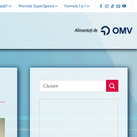
păr? >>
Premiile SuperSpeed >>
Formula 1 și 1 >>