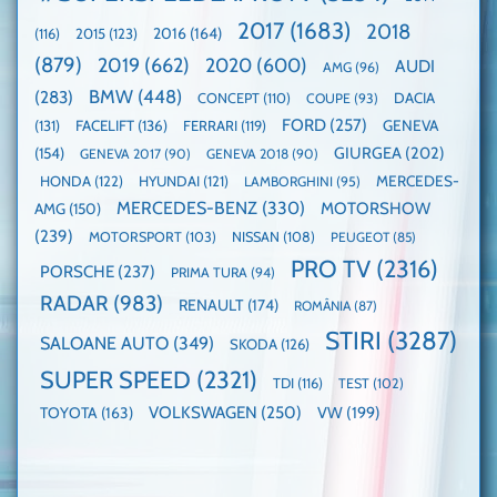
mare
este
paradă
2017
(1683)
2018
2015
(123)
2016
(164)
(116)
câștigătoare,
de
electricele
dube
(879)
2019
(662)
2020
(600)
AUDI
AMG
(96)
domină
WCOTY
BMW
(448)
(283)
DACIA
CONCEPT
(110)
COUPE
(93)
FORD
(257)
(131)
FACELIFT
(136)
FERRARI
(119)
GENEVA
GIURGEA
(202)
(154)
GENEVA 2017
(90)
GENEVA 2018
(90)
HONDA
(122)
HYUNDAI
(121)
MERCEDES-
LAMBORGHINI
(95)
MERCEDES-BENZ
(330)
MOTORSHOW
AMG
(150)
(239)
MOTORSPORT
(103)
NISSAN
(108)
PEUGEOT
(85)
PRO TV
(2316)
PORSCHE
(237)
PRIMA TURA
(94)
RADAR
(983)
RENAULT
(174)
ROMÂNIA
(87)
STIRI
(3287)
SALOANE AUTO
(349)
SKODA
(126)
SUPER SPEED
(2321)
TDI
(116)
TEST
(102)
VOLKSWAGEN
(250)
VW
(199)
TOYOTA
(163)