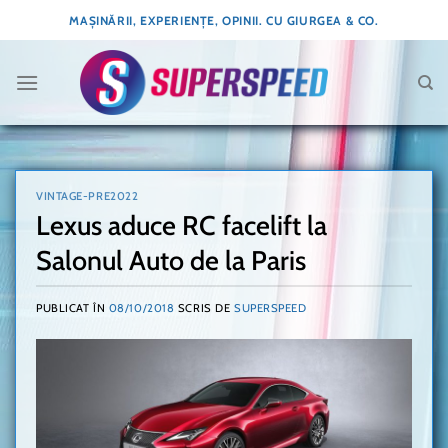
Skip
MAȘINĂRII, EXPERIENȚE, OPINII. CU GIURGEA & CO.
to
content
VINTAGE-PRE2022
Lexus aduce RC facelift la
Salonul Auto de la Paris
PUBLICAT ÎN
08/10/2018
SCRIS DE
SUPERSPEED