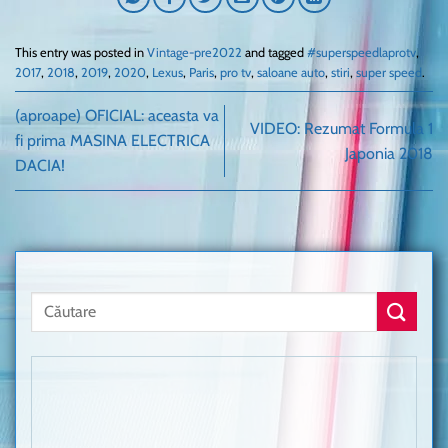
This entry was posted in
Vintage-pre2022
and tagged
#superspeedlaprotv
,
2017
,
2018
,
2019
,
2020
,
Lexus
,
Paris
,
pro tv
,
saloane auto
,
stiri
,
super speed
.
(aproape) OFICIAL: aceasta va
VIDEO: Rezumat Formula 1
fi prima MASINA ELECTRICA
Japonia 2018
DACIA!