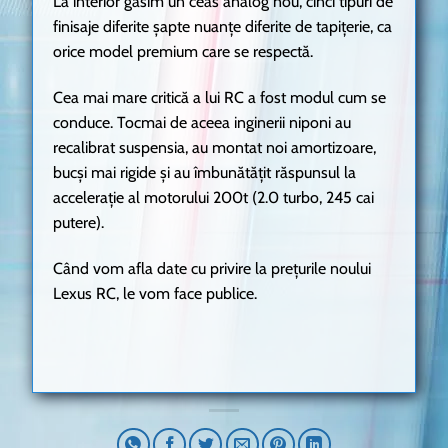
La interior găsim un ceas analog nou, cinci tipuri de
finisaje diferite șapte nuanțe diferite de tapițerie, ca
orice model premium care se respectă.
Cea mai mare critică a lui RC a fost modul cum se
conduce. Tocmai de aceea inginerii niponi au
recalibrat suspensia, au montat noi amortizoare,
bucși mai rigide și au îmbunătățit răspunsul la
accelerație al motorului 200t (2.0 turbo, 245 cai
putere).
Când vom afla date cu privire la prețurile noului
Lexus RC, le vom face publice.