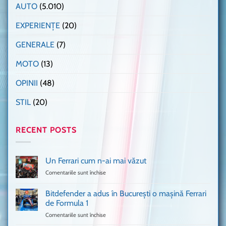
AUTO
(5.010)
EXPERIENȚE
(20)
GENERALE
(7)
MOTO
(13)
OPINII
(48)
STIL
(20)
RECENT POSTS
Un Ferrari cum n-ai mai văzut
Comentariile sunt închise
pentru
Un
Ferrari
Bitdefender a adus în București o mașină Ferrari
cum
de Formula 1
n-
Comentariile sunt închise
pentru
ai
Bitdefender
mai