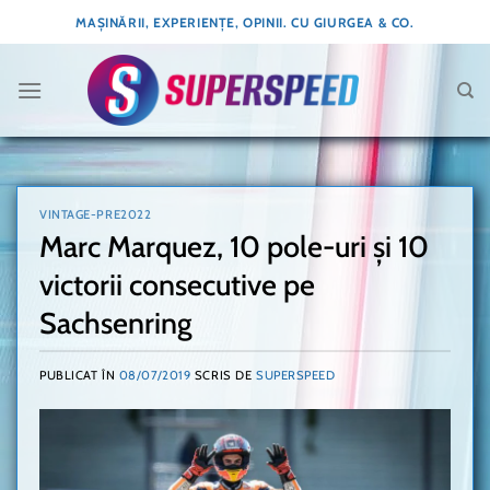
Skip
MAȘINĂRII, EXPERIENȚE, OPINII. CU GIURGEA & CO.
to
content
VINTAGE-PRE2022
Marc Marquez, 10 pole-uri și 10
victorii consecutive pe
Sachsenring
PUBLICAT ÎN
08/07/2019
SCRIS DE
SUPERSPEED