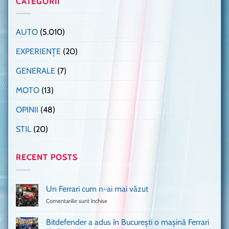
CATEGORII
AUTO
(5.010)
EXPERIENȚE
(20)
GENERALE
(7)
MOTO
(13)
OPINII
(48)
STIL
(20)
RECENT POSTS
Un Ferrari cum n-ai mai văzut
Comentariile sunt închise
pentru
Un
Ferrari
Bitdefender a adus în București o mașină Ferrari
cum