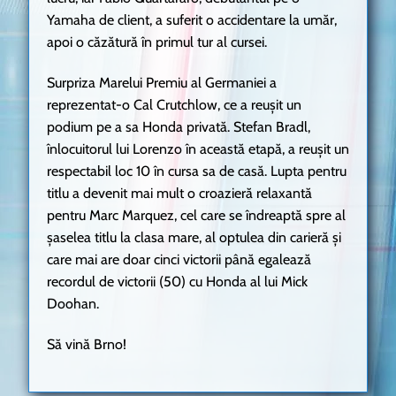
Yamaha de client, a suferit o accidentare la umăr,
apoi o căzătură în primul tur al cursei.
Surpriza Marelui Premiu al Germaniei a
reprezentat-o Cal Crutchlow, ce a reușit un
podium pe a sa Honda privată. Stefan Bradl,
înlocuitorul lui Lorenzo în această etapă, a reușit un
respectabil loc 10 în cursa sa de casă. Lupta pentru
titlu a devenit mai mult o croazieră relaxantă
pentru Marc Marquez, cel care se îndreaptă spre al
șaselea titlu la clasa mare, al optulea din carieră și
care mai are doar cinci victorii până egalează
recordul de victorii (50) cu Honda al lui Mick
Doohan.
Să vină Brno!