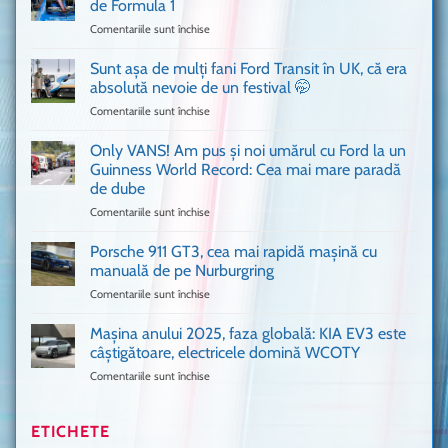
de Formula 1
n-
Comentariile sunt închise
pentru
ai
Bitdefender
mai
a
văzut
Sunt așa de mulți fani Ford Transit în UK, că era
adus
absolută nevoie de un festival 🤭
în
Comentariile sunt închise
pentru
București
Sunt
o
așa
Only VANS! Am pus și noi umărul cu Ford la un
mașină
de
Ferrari
Guinness World Record: Cea mai mare paradă
mulți
de
de dube
fani
Formula
Comentariile sunt închise
pentru
Ford
1
Only
Transit
VANS!
în
Porsche 911 GT3, cea mai rapidă mașină cu
Am
UK,
manuală de pe Nurburgring
pus
că
Comentariile sunt închise
pentru
și
era
Porsche
noi
absolută
911
Mașina anului 2025, faza globală: KIA EV3 este
umărul
nevoie
GT3,
cu
de
câștigătoare, electricele domină WCOTY
cea
Ford
un
Comentariile sunt închise
pentru
mai
la
festival
Mașina
rapidă
un
🤭
anului
mașină
Guinness
2025,
ETICHETE
cu
World
faza
manuală