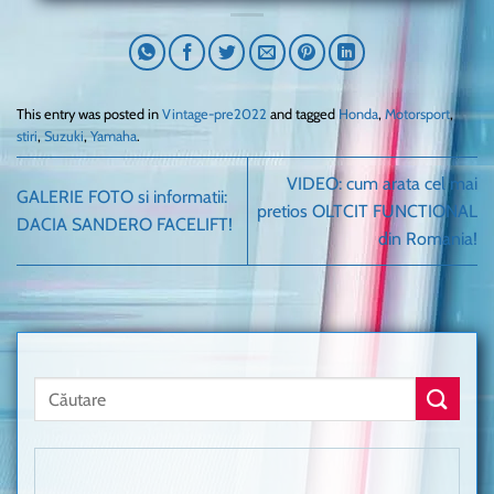
This entry was posted in
Vintage-pre2022
and tagged
Honda
,
Motorsport
,
stiri
,
Suzuki
,
Yamaha
.
VIDEO: cum arata cel mai
GALERIE FOTO si informatii:
pretios OLTCIT FUNCTIONAL
DACIA SANDERO FACELIFT!
din Romania!