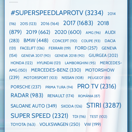
Record:
globală:
de
Cea
KIA
pe
mai
#SUPERSPEEDLAPROTV
(3234)
2014
EV3
Nurburgring
mare
este
paradă
2017
(1683)
2018
2015
(123)
2016
(164)
(116)
câștigătoare,
de
electricele
dube
(879)
2019
(662)
2020
(600)
AUDI
AMG
(96)
domină
WCOTY
BMW
(448)
(283)
DACIA
CONCEPT
(110)
COUPE
(93)
FORD
(257)
(131)
FACELIFT
(136)
FERRARI
(119)
GENEVA
GIURGEA
(202)
(154)
GENEVA 2017
(90)
GENEVA 2018
(90)
HONDA
(122)
HYUNDAI
(121)
MERCEDES-
LAMBORGHINI
(95)
MERCEDES-BENZ
(330)
MOTORSHOW
AMG
(150)
(239)
MOTORSPORT
(103)
NISSAN
(108)
PEUGEOT
(85)
PRO TV
(2316)
PORSCHE
(237)
PRIMA TURA
(94)
RADAR
(983)
RENAULT
(174)
ROMÂNIA
(87)
STIRI
(3287)
SALOANE AUTO
(349)
SKODA
(126)
SUPER SPEED
(2321)
TDI
(116)
TEST
(102)
VOLKSWAGEN
(250)
VW
(199)
TOYOTA
(163)