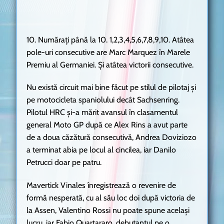
10. Numărați până la 10. 1,2,3,4,5,6,7,8,9,10. Atâtea
pole-uri consecutive are Marc Marquez în Marele
Premiu al Germaniei. Și atâtea victorii consecutive.
Nu există circuit mai bine făcut pe stilul de pilotaj și
pe motocicleta spaniolului decât Sachsenring.
Pilotul HRC și-a mărit avansul în clasamentul
general Moto GP după ce Alex Rins a avut parte
de a doua căzătură consecutivă, Andrea Doviziozo
a terminat abia pe locul al cincilea, iar Danilo
Petrucci doar pe patru.
Mavertick Vinales înregistrează o revenire de
formă nesperată, cu al său loc doi după victoria de
la Assen, Valentino Rossi nu poate spune același
lucru, iar Fabio Quartararo, debutantul pe o