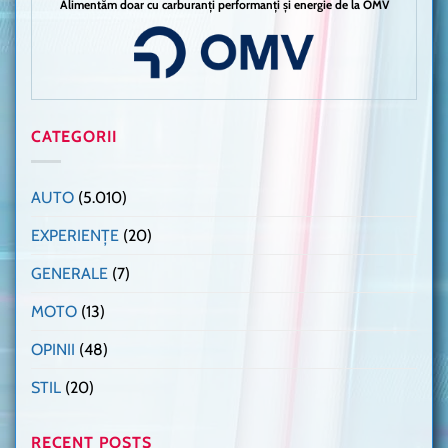
Alimentăm doar cu carburanți performanți și energie de la OMV
CATEGORII
AUTO
(5.010)
EXPERIENȚE
(20)
GENERALE
(7)
MOTO
(13)
OPINII
(48)
STIL
(20)
RECENT POSTS