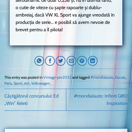
aerodinamic de doar 0,258 și, nu în ultimul rând,
o cutie de viteze cu şapte rapoarte şi dublu-
ambreiaj, dacă VW XL Sport va ajunge vreodată în
producția de serie… e posibil să avem nevoie de
brevet pentru a îl pilota!
This entry was posted in
Vintage-pre2022
and tagged
#mondialauto
,
Ducati
,
Paris
,
Sport
,
stiri
,
Volkswagen
.
Câștigătorul concursului: Ed
#mondialauto: Infiniti Q80
„Win” Keleti
Inspiration