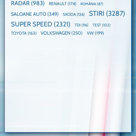
RADAR
(983)
RENAULT
(174)
ROMÂNIA
(87)
STIRI
(3287)
SALOANE AUTO
(349)
SKODA
(126)
SUPER SPEED
(2321)
TDI
(116)
TEST
(102)
VOLKSWAGEN
(250)
VW
(199)
TOYOTA
(163)