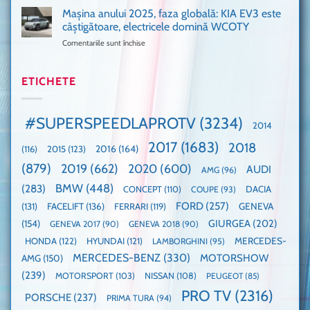
noi
absolută
911
Mașina anului 2025, faza globală: KIA EV3 este
umărul
nevoie
GT3,
cu
de
câștigătoare, electricele domină WCOTY
cea
Ford
un
Comentariile sunt închise
pentru
mai
la
festival
Mașina
rapidă
un
🤭
anului
mașină
Guinness
2025,
ETICHETE
cu
World
faza
manuală
Record:
globală:
de
Cea
KIA
pe
mai
#SUPERSPEEDLAPROTV
(3234)
2014
EV3
Nurburgring
mare
este
paradă
2017
(1683)
2018
2015
(123)
2016
(164)
(116)
câștigătoare,
de
electricele
dube
(879)
2019
(662)
2020
(600)
AUDI
AMG
(96)
domină
WCOTY
BMW
(448)
(283)
DACIA
CONCEPT
(110)
COUPE
(93)
FORD
(257)
(131)
FACELIFT
(136)
FERRARI
(119)
GENEVA
GIURGEA
(202)
(154)
GENEVA 2017
(90)
GENEVA 2018
(90)
HONDA
(122)
HYUNDAI
(121)
MERCEDES-
LAMBORGHINI
(95)
MERCEDES-BENZ
(330)
MOTORSHOW
AMG
(150)
(239)
MOTORSPORT
(103)
NISSAN
(108)
PEUGEOT
(85)
PRO TV
(2316)
PORSCHE
(237)
PRIMA TURA
(94)