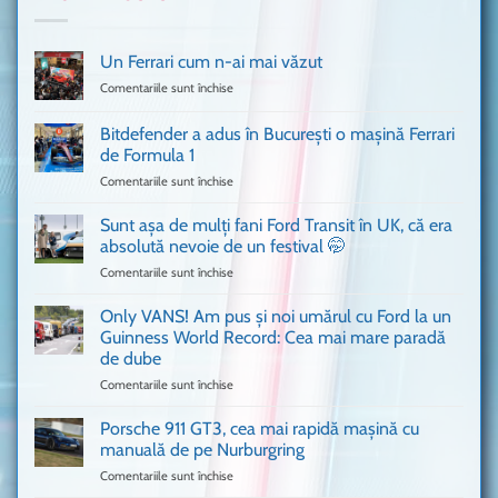
Un Ferrari cum n-ai mai văzut
Comentariile sunt închise
pentru
Un
Ferrari
Bitdefender a adus în București o mașină Ferrari
cum
de Formula 1
n-
Comentariile sunt închise
pentru
ai
Bitdefender
mai
a
văzut
Sunt așa de mulți fani Ford Transit în UK, că era
adus
absolută nevoie de un festival 🤭
în
Comentariile sunt închise
pentru
București
Sunt
o
așa
Only VANS! Am pus și noi umărul cu Ford la un
mașină
de
Ferrari
Guinness World Record: Cea mai mare paradă
mulți
de
de dube
fani
Formula
Comentariile sunt închise
pentru
Ford
1
Only
Transit
VANS!
în
Porsche 911 GT3, cea mai rapidă mașină cu
Am
UK,
manuală de pe Nurburgring
pus
că
Comentariile sunt închise
pentru
și
era
Porsche