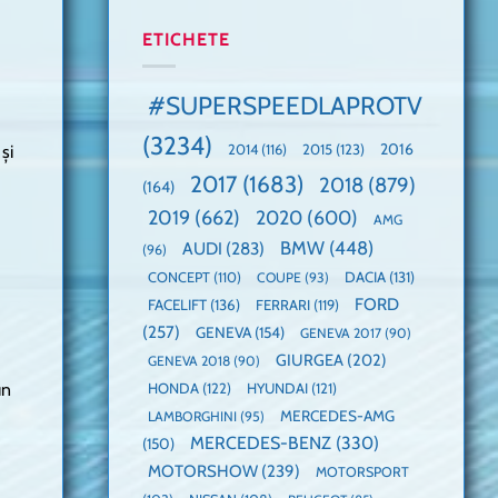
manuală
Cea
anului
de
mai
2025,
ETICHETE
pe
mare
faza
Nurburgring
paradă
globală:
de
KIA
#SUPERSPEEDLAPROTV
dube
EV3
este
(3234)
câștigătoare,
2015
(123)
2016
2014
(116)
și
electricele
2017
(1683)
2018
(879)
domină
(164)
WCOTY
2019
(662)
2020
(600)
AMG
BMW
(448)
AUDI
(283)
(96)
DACIA
(131)
CONCEPT
(110)
COUPE
(93)
FORD
FACELIFT
(136)
FERRARI
(119)
(257)
GENEVA
(154)
GENEVA 2017
(90)
GIURGEA
(202)
GENEVA 2018
(90)
un
HONDA
(122)
HYUNDAI
(121)
MERCEDES-AMG
LAMBORGHINI
(95)
MERCEDES-BENZ
(330)
(150)
MOTORSHOW
(239)
MOTORSPORT