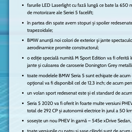
farurile LED Laserlight cu fază lungă ce bate la 650 me
de motorizare ale Seriei 5 facelift;
în partea din spate avem stopuri și spoiler redesenate
trapezoidale;
BMW anunță noi colori de exterior și jante spectacu
aerodinamice promite constructorul;
o ediție specială numită M Sport Edition va fi oferită
jante și culoarea de caroserie Donington Grey metalli
toate modelele BMW Seria 5 sunt echipate de acum cu
opțional va fi disponibil cel de 12.3 inch; de acum pe
un volan sport redesenat este și el standard de acum
Seria 5 2020 va fi oferit în foarte multe versiuni PHE
total de 292 CP și autonomii electrice în jurul a 50 km
sosește un nou PHEV în gamă – 545e xDrive Sedan, 3
toate versiunile cu patru și șase cilindri sunt de acum