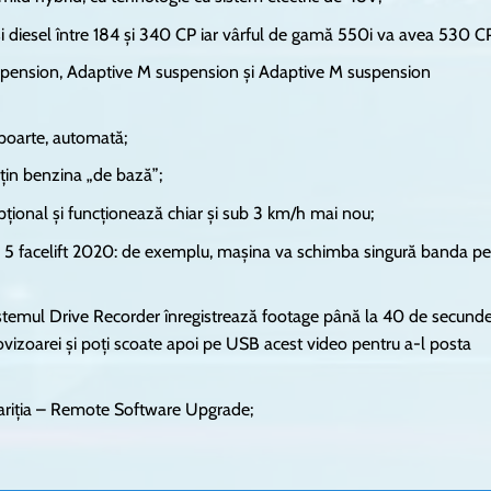
 diesel între 184 și 340 CP iar vârful de gamă 550i va avea 530 CP
uspension, Adaptive M suspension și Adaptive M suspension
apoarte, automată;
țin benzina „de bază”;
pțional și funcționează chiar și sub 3 km/h mai nou;
5 facelift 2020: de exemplu, mașina va schimba singură banda pe
istemul Drive Recorder înregistrează footage până la 40 de secund
ovizoarei și poți scoate apoi pe USB acest video pentru a-l posta
apariția – Remote Software Upgrade;