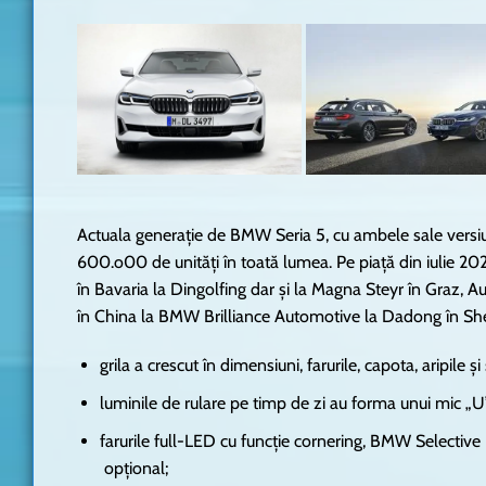
Actuala generație de BMW Seria 5, cu ambele sale versiun
600.o00 de unități în toată lumea. Pe piață din iulie 20
în Bavaria la Dingolfing dar și la Magna Steyr în Graz,
în China la BMW Brilliance Automotive la Dadong în Shen
grila a crescut în dimensiuni, farurile, capota, aripile ș
luminile de rulare pe timp de zi au forma unui mic „U”
farurile full-LED cu funcție cornering, BMW Selective
opțional;