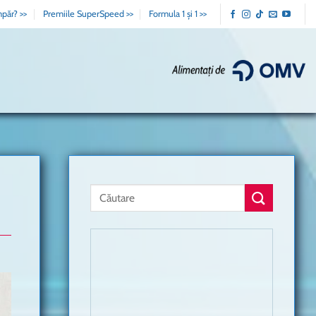
păr? >>
Premiile SuperSpeed >>
Formula 1 și 1 >>