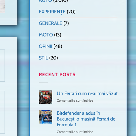
AUTO
(5.010)
EXPERIENȚE
(20)
GENERALE
(7)
MOTO
(13)
OPINII
(48)
STIL
(20)
RECENT POSTS
Un Ferrari cum n-ai mai văzut
Comentariile sunt închise
pentru
Un
Ferrari
Bitdefender a adus în
cum
București o mașină Ferrari de
n-
Formula 1
ai
mai
Comentariile sunt închise
pentru