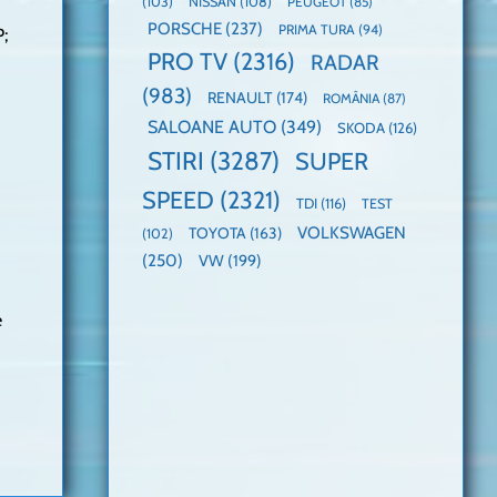
(103)
NISSAN
(108)
PEUGEOT
(85)
PORSCHE
(237)
PRIMA TURA
(94)
;
PRO TV
(2316)
RADAR
(983)
RENAULT
(174)
ROMÂNIA
(87)
SALOANE AUTO
(349)
SKODA
(126)
STIRI
(3287)
SUPER
SPEED
(2321)
TDI
(116)
TEST
VOLKSWAGEN
TOYOTA
(163)
(102)
(250)
VW
(199)
e