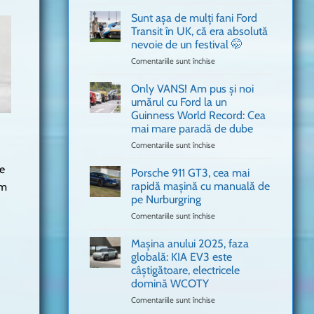
văzut
Bitdefender
a
Sunt așa de mulți fani Ford
adus
Transit în UK, că era absolută
în
nevoie de un festival 🤭
București
Comentariile sunt închise
pentru
o
Sunt
mașină
așa
Ferrari
Only VANS! Am pus și noi
de
de
umărul cu Ford la un
mulți
Formula
Guinness World Record: Cea
fani
1
mai mare paradă de dube
Ford
Transit
Comentariile sunt închise
pentru
în
Only
ie
UK,
VANS!
Porsche 911 GT3, cea mai
că
Am
rapidă mașină cu manuală de
um
era
pus
pe Nurburgring
absolută
și
Comentariile sunt închise
nevoie
pentru
noi
de
Porsche
umărul
un
911
cu
Mașina anului 2025, faza
festival
GT3,
Ford
globală: KIA EV3 este
🤭
cea
la
câștigătoare, electricele
mai
un
domină WCOTY
rapidă
Guinness
mașină
Comentariile sunt închise
World
pentru
cu
Record:
Mașina