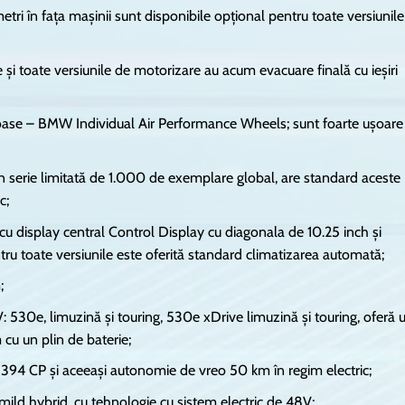
tri în fața mașinii sunt disponibile opțional pentru toate versiunile
 și toate versiunile de motorizare au acum evacuare finală cu ieșiri
loase – BMW Individual Air Performance Wheels; sunt foarte ușoare 
 în serie limitată de 1.000 de exemplare global, are standard aceste
c;
 display central Control Display cu diagonala de 10.25 inch și
ntru toate versiunile este oferită standard climatizarea automată;
;
V: 530e, limuzină și touring, 530e xDrive limuzină și touring, oferă 
 cu un plin de baterie;
94 CP și aceeași autonomie de vreo 50 km în regim electric;
 mild hybrid, cu tehnologie cu sistem electric de 48V;