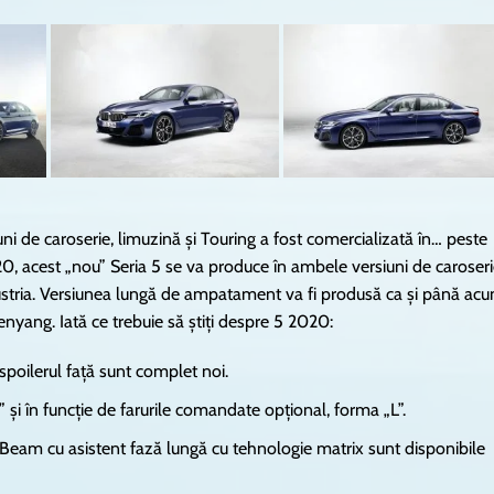
i de caroserie, limuzină și Touring a fost comercializată în… peste
20, acest „nou” Seria 5 se va produce în ambele versiuni de caroser
 Austria. Versiunea lungă de ampatament va fi produsă ca și până ac
yang. Iată ce trebuie să știți despre 5 2020:
i spoilerul față sunt complet noi.
 și în funcție de farurile comandate opțional, forma „L”.
 Beam cu asistent fază lungă cu tehnologie matrix sunt disponibile