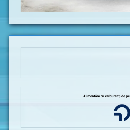
Alimentăm cu carburanți de per