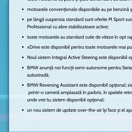
motoarele convenționale disponibile au pe benzină și
pe lângă suspensia standard sunt oferite M Sport s
Professional cu abre stabilizatoare active;
toate motoarele au standard cutie de viteze în opt r
xDrive este disponibil pentru toate motoarele mai pu
Noul sistem Integral Active Steering este disponibil o
BMW anunță noi funcții semi-autonome pentru Seria 
autostradă;
BMW Reversing Assistant este disponibil opțional; s
printr-o cameră amplasată în parbriz, în spatele retr
unde vrei tu; sistem disponibil opțional;
un nou sistem de update over-the-air își face și el 