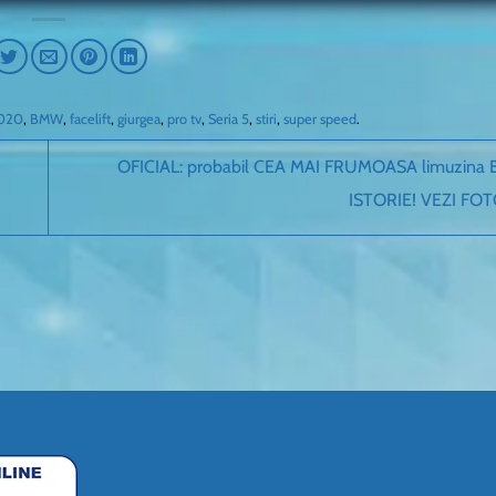
020
,
BMW
,
facelift
,
giurgea
,
pro tv
,
Seria 5
,
stiri
,
super speed
.
OFICIAL: probabil CEA MAI FRUMOASA limuzina
ISTORIE! VEZI FOT