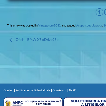
This entry was posted in
Vintage-pre2022
and tagged
#superspeedlaprotv
,
2
Oficial: BMW X2 xDrive25e
Contact
|
Politica de confidentialitate
|
Cookie-uri
|
ANPC