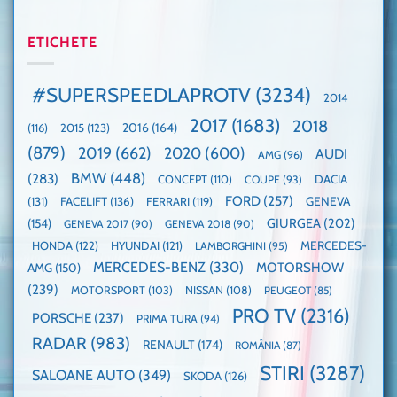
Mașina
rapidă
un
🤭
anului
mașină
Guinness
2025,
ETICHETE
cu
World
faza
manuală
Record:
globală:
de
Cea
KIA
pe
mai
#SUPERSPEEDLAPROTV
(3234)
2014
EV3
Nurburgring
mare
este
paradă
2017
(1683)
2018
2015
(123)
2016
(164)
(116)
câștigătoare,
de
electricele
dube
(879)
2019
(662)
2020
(600)
AUDI
AMG
(96)
domină
WCOTY
BMW
(448)
(283)
DACIA
CONCEPT
(110)
COUPE
(93)
FORD
(257)
(131)
FACELIFT
(136)
FERRARI
(119)
GENEVA
GIURGEA
(202)
(154)
GENEVA 2017
(90)
GENEVA 2018
(90)
HONDA
(122)
HYUNDAI
(121)
MERCEDES-
LAMBORGHINI
(95)
MERCEDES-BENZ
(330)
MOTORSHOW
AMG
(150)
(239)
MOTORSPORT
(103)
NISSAN
(108)
PEUGEOT
(85)
PRO TV
(2316)
PORSCHE
(237)
PRIMA TURA
(94)
RADAR
(983)
RENAULT
(174)
ROMÂNIA
(87)
STIRI
(3287)
SALOANE AUTO
(349)
SKODA
(126)