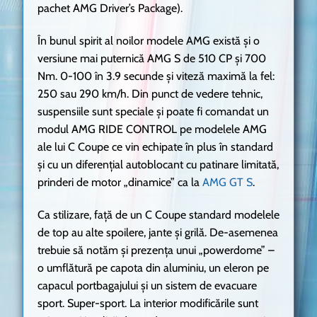
pachet AMG Driver’s Package).
În bunul spirit al noilor modele AMG există și o
versiune mai puternică AMG S de 510 CP și 700
Nm. 0-100 în 3.9 secunde și viteză maximă la fel:
250 sau 290 km/h. Din punct de vedere tehnic,
suspensiile sunt speciale și poate fi comandat un
modul AMG RIDE CONTROL pe modelele AMG
ale lui C Coupe ce vin echipate în plus în standard
și cu un diferențial autoblocant cu patinare limitată,
prinderi de motor „dinamice” ca la
AMG GT S
.
Ca stilizare, față de un C Coupe standard modelele
de top au alte spoilere, jante și grilă. De-asemenea
trebuie să notăm și prezența unui „powerdome” –
o umflătură pe capota din aluminiu, un eleron pe
capacul portbagajului și un sistem de evacuare
sport. Super-sport. La interior modificările sunt