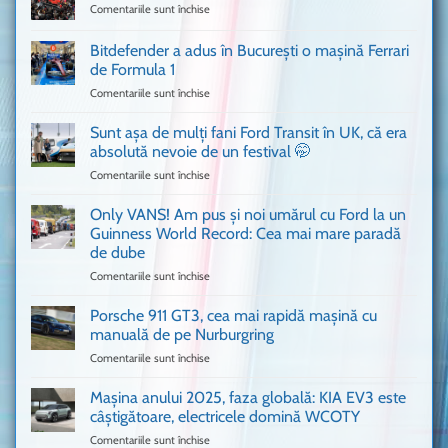
Comentariile sunt închise
pentru
Un
Ferrari
Bitdefender a adus în București o mașină Ferrari
cum
de Formula 1
n-
Comentariile sunt închise
pentru
ai
Bitdefender
mai
a
văzut
Sunt așa de mulți fani Ford Transit în UK, că era
adus
absolută nevoie de un festival 🤭
în
Comentariile sunt închise
pentru
București
Sunt
o
așa
Only VANS! Am pus și noi umărul cu Ford la un
mașină
de
Ferrari
Guinness World Record: Cea mai mare paradă
mulți
de
de dube
fani
Formula
Comentariile sunt închise
pentru
Ford
1
Only
Transit
VANS!
în
Porsche 911 GT3, cea mai rapidă mașină cu
Am
UK,
manuală de pe Nurburgring
pus
că
Comentariile sunt închise
pentru
și
era
Porsche
noi
absolută
911
Mașina anului 2025, faza globală: KIA EV3 este
umărul
nevoie
GT3,
cu
de
câștigătoare, electricele domină WCOTY
cea
Ford
un
Comentariile sunt închise
pentru
mai
la
festival