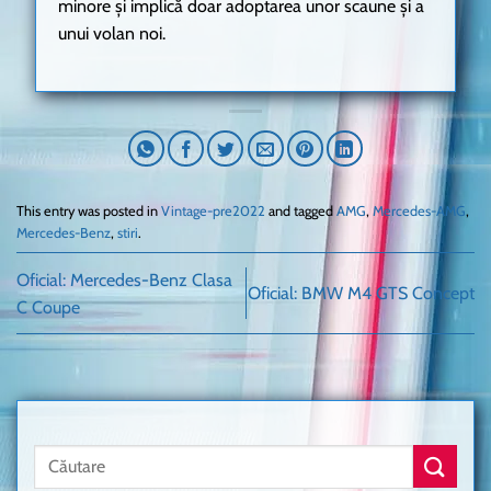
minore și implică doar adoptarea unor scaune și a
unui volan noi.
This entry was posted in
Vintage-pre2022
and tagged
AMG
,
Mercedes-AMG
,
Mercedes-Benz
,
stiri
.
Oficial: Mercedes-Benz Clasa
Oficial: BMW M4 GTS Concept
C Coupe