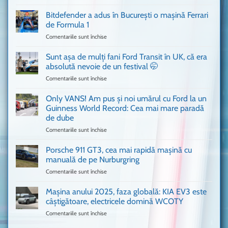
Un
Ferrari
Bitdefender a adus în București o mașină Ferrari
cum
de Formula 1
n-
Comentariile sunt închise
pentru
ai
Bitdefender
mai
a
văzut
Sunt așa de mulți fani Ford Transit în UK, că era
adus
absolută nevoie de un festival 🤭
în
Comentariile sunt închise
pentru
București
Sunt
o
așa
Only VANS! Am pus și noi umărul cu Ford la un
mașină
de
Ferrari
Guinness World Record: Cea mai mare paradă
mulți
de
de dube
fani
Formula
Comentariile sunt închise
pentru
Ford
1
Only
Transit
VANS!
în
Porsche 911 GT3, cea mai rapidă mașină cu
Am
UK,
manuală de pe Nurburgring
pus
că
Comentariile sunt închise
pentru
și
era
Porsche
noi
absolută
911
Mașina anului 2025, faza globală: KIA EV3 este
umărul
nevoie
GT3,
cu
de
câștigătoare, electricele domină WCOTY
cea
Ford
un
Comentariile sunt închise
pentru
mai
la
festival
Mașina
rapidă
un
🤭