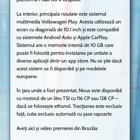
La interior, principala noutate este sistemul
multimedia Volkswagen Play. Acesta utilizează un
ecran cu diagonală de 10.1 inch și este compatibil
cu sistemele Android Auto și Apple CarPlay.
Sistemul are o memorie internă de 10 GB care
poate fi folosită pentru instalarea pe unitate a
diverse aplicații dintr-un app store. Nu se știe dacă
acest sistem va fi disponibil și pe modelele
europene.
În țara unde a fost prezentat, Nivus este disponibil
cu motorul de un litru TSI cu 116 CP sau 128 CP –
dacă se folosește ethanol. Tracțiunea este exclusiv
față, cutia exclusiv automată cu șase rapoarte.
Aveți aici și video premierei din Brazilia: