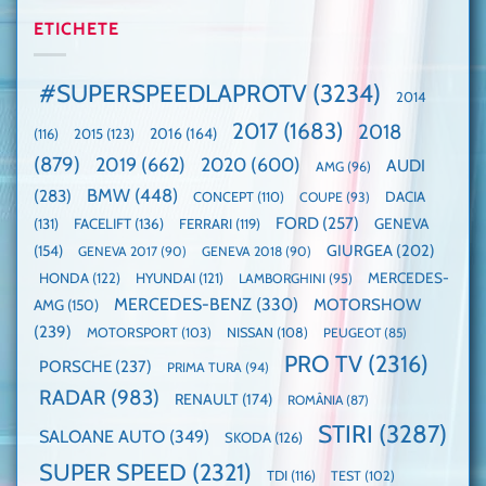
anului
mașină
Guinness
2025,
ETICHETE
cu
World
faza
manuală
Record:
globală:
de
Cea
KIA
pe
mai
#SUPERSPEEDLAPROTV
(3234)
2014
EV3
Nurburgring
mare
este
paradă
2017
(1683)
2018
2015
(123)
2016
(164)
(116)
câștigătoare,
de
electricele
dube
(879)
2019
(662)
2020
(600)
AUDI
AMG
(96)
domină
WCOTY
BMW
(448)
(283)
DACIA
CONCEPT
(110)
COUPE
(93)
FORD
(257)
(131)
FACELIFT
(136)
FERRARI
(119)
GENEVA
GIURGEA
(202)
(154)
GENEVA 2017
(90)
GENEVA 2018
(90)
HONDA
(122)
HYUNDAI
(121)
MERCEDES-
LAMBORGHINI
(95)
MERCEDES-BENZ
(330)
MOTORSHOW
AMG
(150)
(239)
MOTORSPORT
(103)
NISSAN
(108)
PEUGEOT
(85)
PRO TV
(2316)
PORSCHE
(237)
PRIMA TURA
(94)
RADAR
(983)
RENAULT
(174)
ROMÂNIA
(87)
STIRI
(3287)
SALOANE AUTO
(349)
SKODA
(126)
SUPER SPEED
(2321)
TDI
(116)
TEST
(102)