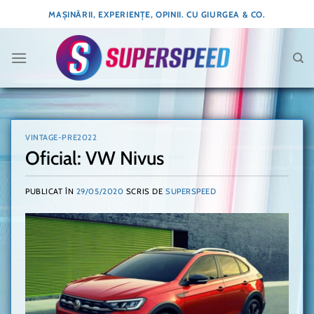
Skip
MAȘINĂRII, EXPERIENȚE, OPINII. CU GIURGEA & CO.
to
content
VINTAGE-PRE2022
Oficial: VW Nivus
PUBLICAT ÎN
29/05/2020
SCRIS DE
SUPERSPEED