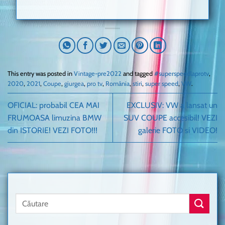
This entry was posted in
Vintage-pre2022
and tagged
#superspeedlaprotv
,
2020
,
2021
,
Coupe
,
giurgea
,
pro tv
,
România
,
stiri
,
super speed
,
VW
.
OFICIAL: probabil CEA MAI
EXCLUSIV: VW a lansat un
FRUMOASA limuzina BMW
SUV COUPE accesibil! VEZI
din ISTORIE! VEZI FOTO!!!
galerie FOTO si VIDEO!