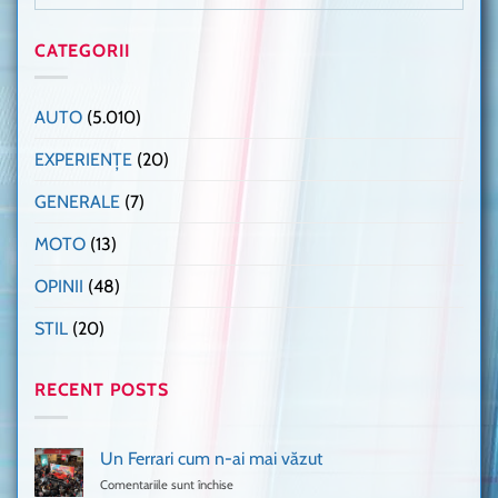
CATEGORII
AUTO
(5.010)
EXPERIENȚE
(20)
GENERALE
(7)
MOTO
(13)
OPINII
(48)
STIL
(20)
RECENT POSTS
Un Ferrari cum n-ai mai văzut
Comentariile sunt închise
pentru