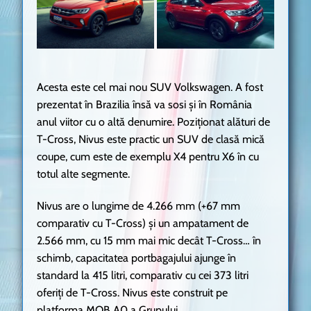
Acesta este cel mai nou SUV Volkswagen. A fost
prezentat în Brazilia însă va sosi și în România
anul viitor cu o altă denumire. Poziționat alături de
T-Cross, Nivus este practic un SUV de clasă mică
coupe, cum este de exemplu X4 pentru X6 în cu
totul alte segmente.
Nivus are o lungime de 4.266 mm (+67 mm
comparativ cu T-Cross) și un ampatament de
2.566 mm, cu 15 mm mai mic decât T-Cross… în
schimb, capacitatea portbagajului ajunge în
standard la 415 litri, comparativ cu cei 373 litri
oferiți de T-Cross. Nivus este construit pe
platforma MQB A0 a Grupului.