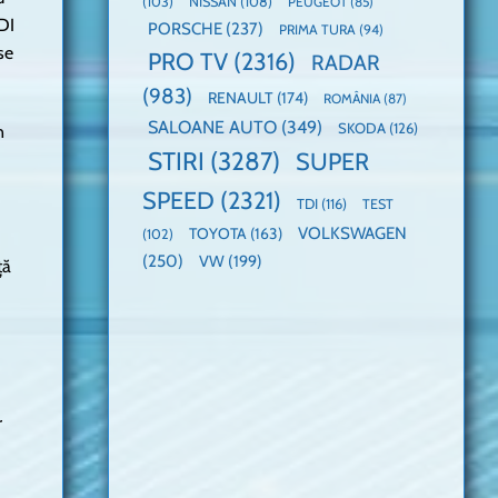
(103)
NISSAN
(108)
PEUGEOT
(85)
DI
PORSCHE
(237)
PRIMA TURA
(94)
se
PRO TV
(2316)
RADAR
(983)
RENAULT
(174)
ROMÂNIA
(87)
SALOANE AUTO
(349)
SKODA
(126)
n
STIRI
(3287)
SUPER
SPEED
(2321)
TDI
(116)
TEST
VOLKSWAGEN
TOYOTA
(163)
(102)
(250)
VW
(199)
ță
r