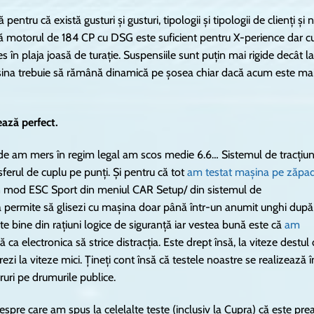
tru că există gusturi și gusturi, tipologii și tipologii de clienți și 
ă motorul de 184 CP cu DSG este suficient pentru X-perience dar c
s în plaja joasă de turație. Suspensiile sunt puțin mai rigide decât la
șina trebuie să rămână dinamică pe șosea chiar dacă acum este ma
ază perfect.
nde am mers în regim legal am scos medie 6.6… Sistemul de tracțiu
nsferul de cuplu pe punți. Și pentru că tot
am testat mașina pe zăpa
un mod ESC Sport din meniul CAR Setup/ din sistemul de
va permite să glisezi cu mașina doar până într-un anumit unghi după
rte bine din rațiuni logice de siguranță iar vestea bună este că
am
ră ca electronica să strice distracția. Este drept însă, la viteze destul
ezi la viteze mici. Țineți cont însă că testele noastre se realizează î
ruri pe drumurile publice.
despre care am spus la celelalte teste (inclusiv la Cupra) că este pre