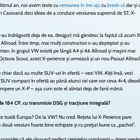
ultimul an, noi avem teste cu
versiunea în trei uși
, cu
break-ul
dar și 
v în Caravană deci ideea de a conduce versiunea supremă de ST, X-
-au îndrăgostit deja de ea, desigur) mă gândesc la faptul că acum 1
Allroad. Între timp, mai mulți constructori s-au deșteptat și au
ntan, în grupul VW există pe lângă A4 și A6 Allroad și mașini mai
k, Octavia Scout, acest X-perience și urmează și un nou Passat Alltra
chiar dacă au multe SUV-uri în ofertă – vezi VW. Alții însă, vezi
UV compact în ofertă iar până atunci cei care vor ceva 4×4, diesel
umpere un X-P – așa cum este el alintat deja de fanii mărcii.
 de 184 CP, cu transmisie DSG și tracțiune integrală?
e toată Europa? De la VW? Nu cred. Rețeta lui X-Perience pare
două versiuni foarte bine echipate și cu prețuri bune ca „pachet”.
r consider că ele răspund perfect cerințelor românești – drept pentr