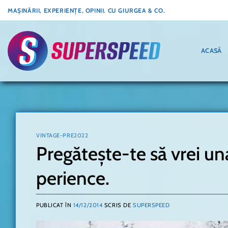
Skip
MAȘINĂRII, EXPERIENȚE, OPINII. CU GIURGEA & CO.
to
content
ACASĂ
VINTAGE-PRE2022
Pregătește-te să vrei un
perience.
PUBLICAT ÎN
14/12/2014
SCRIS DE
SUPERSPEED