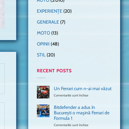
AUTO
(5.010)
EXPERIENȚE
(20)
GENERALE
(7)
MOTO
(13)
OPINII
(48)
STIL
(20)
RECENT POSTS
Un Ferrari cum n-ai mai văzut
Comentariile sunt închise
pentru
Un
Ferrari
Bitdefender a adus în
cum
București o mașină Ferrari de
n-
Formula 1
ai
mai
Comentariile sunt închise
pentru