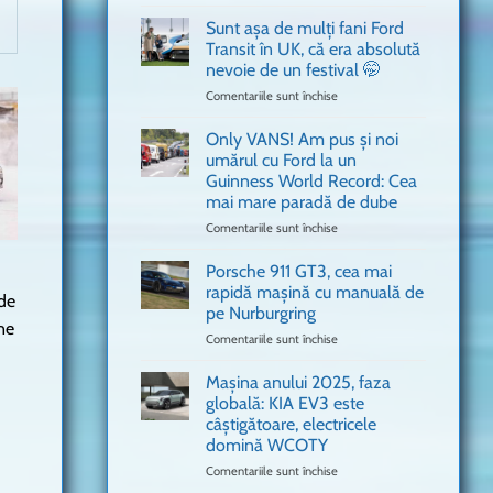
văzut
Bitdefender
a
Sunt așa de mulți fani Ford
adus
Transit în UK, că era absolută
în
nevoie de un festival 🤭
București
Comentariile sunt închise
pentru
o
Sunt
mașină
așa
Ferrari
Only VANS! Am pus și noi
de
de
umărul cu Ford la un
mulți
Formula
Guinness World Record: Cea
fani
1
mai mare paradă de dube
Ford
Transit
Comentariile sunt închise
pentru
în
Only
UK,
VANS!
Porsche 911 GT3, cea mai
că
Am
rapidă mașină cu manuală de
 de
era
pus
pe Nurburgring
absolută
și
ne
Comentariile sunt închise
nevoie
pentru
noi
de
Porsche
umărul
un
911
cu
Mașina anului 2025, faza
festival
GT3,
Ford
globală: KIA EV3 este
🤭
cea
la
câștigătoare, electricele
mai
un
domină WCOTY
rapidă
Guinness
mașină
Comentariile sunt închise
World
pentru
cu
Record:
Mașina