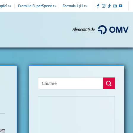
păr? >>
Premiile SuperSpeed >>
Formula 1 și 1 >>