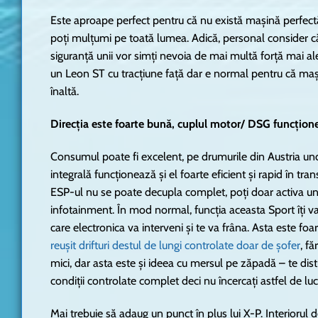
Este aproape perfect pentru că nu există mașină perfectă pen
poți mulțumi pe toată lumea. Adică, personal consider c
siguranță unii vor simți nevoia de mai multă forță mai ale
un Leon ST cu tracțiune față dar e normal pentru că ma
înaltă.
Direcția este foarte bună, cuplul motor/ DSG funcțione
Consumul poate fi excelent, pe drumurile din Austria u
integrală funcționează și el foarte eficient și rapid în tra
ESP-ul nu se poate decupla complet, poți doar activa 
infotainment. În mod normal, funcția aceasta Sport îți 
care electronica va interveni și te va frâna. Asta este foa
reușit drifturi destul de lungi controlate doar de șofer
, fă
mici, dar asta este și ideea cu mersul pe zăpadă – te distr
condiții controlate complet deci nu încercați astfel de luc
Mai trebuie să adaug un punct în plus lui X-P. Interiorul 