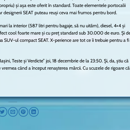
a propriu) și așa este oferit în standard. Toate elementele portocalii
ar designerii SEAT puteau reuși ceva mai frumos pentru bord.
ri la interior (587 litri pentru bagaje, să nu uităm), diesel, 4×4 și
ect cool foarte mare și cu preț standard sub 30.000 de euro. Și d
ua SUV-ul compact SEAT. X-perience are tot ce îi trebuie pentru a fi
ini, Teste și Verdicte” joi, 18 decembrie de la 23:50. Și, da, știu că
e vremea când a început renașterea mărcii. Cu scuzele de rigoare că