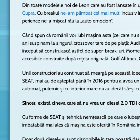
Din toate modelele noi de Leon care au fost lansate în 
Cupra
. Cu breakul
ne-am plimbat cel mai mult
, inclusi
perience ne-a mișcat rău la „auto emocion”.
Când spun că românii vor iubi mașina asta (cei care nu s
ani suspinam la singurul crossover tare de pe piață: Audi 
început să construiască astfel de super-break-uri. Mome
accesibile construite după rețeta originală: Golf Alltrac
Unii constructori au continuat să meargă pe această idee 
SEAT, mai au de așteptat până în 2016 pentru a avea un S
automat, puternic și cu interior mare nu au decât să-și c
Sincer, există cineva care să nu vrea un diesel 2.0 TDI
Cu forme de SEAT și tehnică nemțească pe care o iubeșt
imbatabilă mai ales că mașina este oferită în România în 
Doar două diesel-uri sunt disponibile în țara noastră da