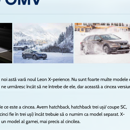
i noi astă vară noul Leon X-perience. Nu sunt foarte multe modele
 ne urmăresc încât să ne întrebe de ele, dar această a cincea versiu
c de ce este a cincea. Avem hatchback, hatchback trei uși/ coupe SC,
cinci fie în trei uși) încât trebuie să o numim ca model separat. X-
 un model al gamei, mai precis al cincilea.