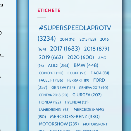
manuală
Cea
anului
cu
de
mai
2025,
ETICHETE
pe
mare
faza
Nurburgring
paradă
globală:
de
KIA
#SUPERSPEEDLAPROTV
dube
EV3
0
este
(3234)
câștigătoare,
2015
(123)
2016
2014
(116)
electricele
2017
(1683)
2018
(879)
domină
(164)
WCOTY
ck…
2019
(662)
2020
(600)
AMG
BMW
(448)
AUDI
(283)
(96)
DACIA
(131)
CONCEPT
(110)
COUPE
(93)
,
FORD
FACELIFT
(136)
FERRARI
(119)
(257)
GENEVA
(154)
GENEVA 2017
(90)
GIURGEA
(202)
GENEVA 2018
(90)
HONDA
(122)
HYUNDAI
(121)
MERCEDES-AMG
LAMBORGHINI
(95)
MERCEDES-BENZ
(330)
(150)
MOTORSHOW
(239)
MOTORSPORT
u