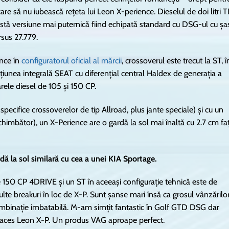
e să nu iubească rețeta lui Leon X-perience. Dieselul de doi litri T
eastă versiune mai puternică fiind echipată standard cu DSG-ul cu șa
rsus 27.779.
ence în
configuratorul oficial al mărcii
, crossoverul este trecut la ST, î
țiunea integrală SEAT cu diferențial central Haldex de generația a
ele diesel de 105 și 150 CP.
 specifice crossoverelor de tip Allroad, plus jante speciale) și cu un
schimbător), un X-Perience are o gardă la sol mai înaltă cu 2.7 cm fa
dă la sol similară cu cea a unei KIA Sportage.
e 150 CP 4DRIVE și un ST în aceeași configurație tehnică este de
te breakuri în loc de X-P. Sunt șanse mari însă ca grosul vânzărilo
ombinație imbatabilă. M-am simțit fantastic în Golf GTD DSG dar
te aces Leon X-P. Un produs VAG aproape perfect.