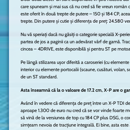
care spuneam și mai sus că nu cred să fie vreun român car
este oferit în două trepte de putere – 150 și 184 CP, ac
trepte. Din putere și cutie și diferența de preț: 24.580 ve
Nu vă speriați dacă nu găsiți o categorie specială X-peri
partea de jos a paginii ca un adevărat vârf de gamă. Trac
cincea – 4DRIVE, este disponibilă și pentru ST pe motoar
Pe lângă stilizarea ușor diferită a caroseriei (cu elemente
interior cu elemente portocalii (scaune, cusături, volan, 
de un ST standard.
Asta înseamnă că la o valoare de 17.2 cm, X-P are o gar
Având în vedere că diferența de preț între un X-P TDI d
aproape 1.300 de euro nu cred că se vor vinde foarte mul
să vină de la versiunea de top cu 184 CP plus DSG, o c
simțeam nevoia de tracțiune integrală. Ei bine, asta es