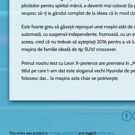
plictisitor pentru spiritul mărcii, a devenit mai colorat (l
reușesc să-ți ia gândul complet de la ideea că în mod cl
Este foarte greu să găsești reproșuri unei mașini atât de ma
automată, cu suspensii independente, frumoasă, cu un ef
aceea, cred că nu trebuie să așteptați 2016 pentru a vă l
mașina de familie ideală de tip SUV/ crossover.
Primul nostru test cu Leon X-perience are premiera în „Maș
titlul pe care l-am dat este sloganul vechi Hyundai de p
folosesc dar… la mașina asta chiar se potrivește.
This entry was posted in
Vintage-pre2022
and tagged
prima tura
.