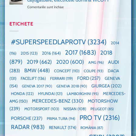
cea
Ford
un
Comentariile sunt închise
pentru
mai
la
festival
Mașina
rapidă
un
🤭
anului
mașină
Guinness
2025,
ETICHETE
cu
World
faza
manuală
Record:
globală:
de
Cea
KIA
pe
mai
#SUPERSPEEDLAPROTV
(3234)
2014
EV3
Nurburgring
mare
este
paradă
2017
(1683)
2018
2015
(123)
2016
(164)
(116)
câștigătoare,
de
electricele
dube
(879)
2019
(662)
2020
(600)
AUDI
AMG
(96)
domină
WCOTY
BMW
(448)
(283)
DACIA
CONCEPT
(110)
COUPE
(93)
FORD
(257)
(131)
FACELIFT
(136)
FERRARI
(119)
GENEVA
GIURGEA
(202)
(154)
GENEVA 2017
(90)
GENEVA 2018
(90)
HONDA
(122)
HYUNDAI
(121)
MERCEDES-
LAMBORGHINI
(95)
MERCEDES-BENZ
(330)
MOTORSHOW
AMG
(150)
(239)
MOTORSPORT
(103)
NISSAN
(108)
PEUGEOT
(85)
PRO TV
(2316)
PORSCHE
(237)
PRIMA TURA
(94)
RADAR
(983)
RENAULT
(174)
ROMÂNIA
(87)