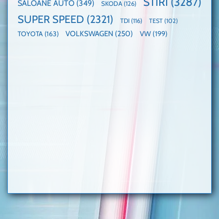
STIRI
(3287)
SALOANE AUTO
(349)
SKODA
(126)
SUPER SPEED
(2321)
TDI
(116)
TEST
(102)
VOLKSWAGEN
(250)
VW
(199)
TOYOTA
(163)