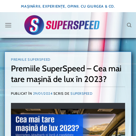
Skip
MAȘINĂRII, EXPERIENȚE, OPINII. CU GIURGEA & CO.
to
content
PREMIILE SUPERSPEED
Premiile SuperSpeed – Cea mai
tare mașină de lux în 2023?
PUBLICAT ÎN
29/01/2024
SCRIS DE
SUPERSPEED