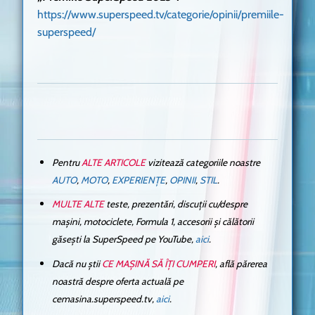
https://www.superspeed.tv/categorie/opinii/premiile-
superspeed/
Pentru
ALTE ARTICOLE
vizitează categoriile noastre
AUTO
,
MOTO
,
EXPERIENȚE
,
OPINII
,
STIL
.
MULTE ALTE
teste, prezentări, discuții cu/despre
mașini, motociclete, Formula 1, accesorii și călătorii
găsești la SuperSpeed pe YouTube,
aici
.
Dacă nu știi
CE MAȘINĂ SĂ ÎȚI CUMPERI
, află părerea
noastră despre oferta actuală pe
cemasina.superspeed.tv,
aici
.