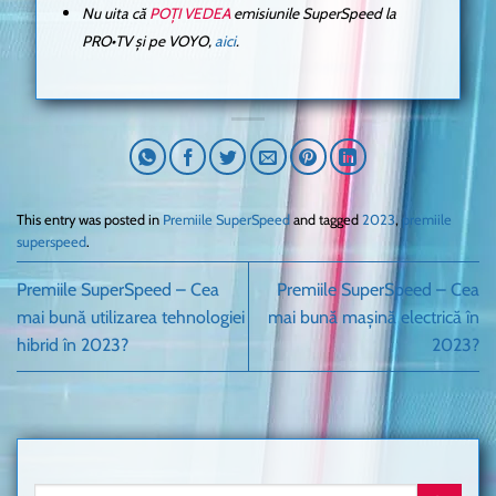
Nu uita că
POȚI VEDEA
emisiunile SuperSpeed la
PRO•TV și pe VOYO,
aici
.
This entry was posted in
Premiile SuperSpeed
and tagged
2023
,
premiile
superspeed
.
Premiile SuperSpeed – Cea
Premiile SuperSpeed – Cea
mai bună utilizarea tehnologiei
mai bună mașină electrică în
hibrid în 2023?
2023?