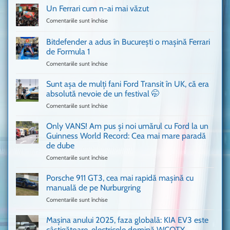
Un Ferrari cum n-ai mai văzut
Comentariile sunt închise
pentru
Un
Ferrari
Bitdefender a adus în București o mașină Ferrari
cum
de Formula 1
n-
Comentariile sunt închise
pentru
ai
Bitdefender
mai
a
văzut
Sunt așa de mulți fani Ford Transit în UK, că era
adus
absolută nevoie de un festival 🤭
în
Comentariile sunt închise
pentru
București
Sunt
o
așa
Only VANS! Am pus și noi umărul cu Ford la un
mașină
de
Ferrari
Guinness World Record: Cea mai mare paradă
mulți
de
de dube
fani
Formula
Comentariile sunt închise
pentru
Ford
1
Only
Transit
VANS!
în
Porsche 911 GT3, cea mai rapidă mașină cu
Am
UK,
manuală de pe Nurburgring
pus
că
Comentariile sunt închise
pentru
și
era
Porsche
noi
absolută
911
Mașina anului 2025, faza globală: KIA EV3 este
umărul
nevoie
GT3,
cu
de
câștigătoare, electricele domină WCOTY