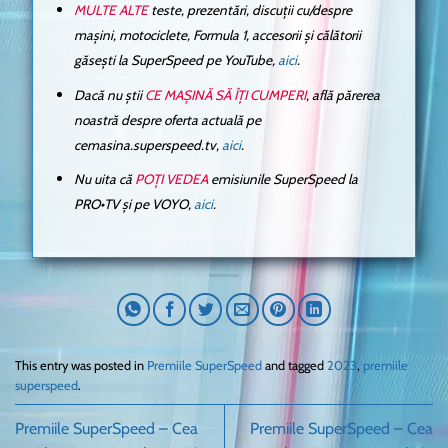
MULTE ALTE
teste, prezentări, discuții cu/despre
mașini, motociclete, Formula 1, accesorii și călătorii
găsești la SuperSpeed pe YouTube,
aici
.
Dacă nu știi
CE MAȘINĂ SĂ ÎȚI CUMPERI
, află părerea
noastră despre oferta actuală pe
cemasina.superspeed.tv,
aici
.
Nu uita că
POȚI VEDEA
emisiunile SuperSpeed la
PRO•TV și pe VOYO,
aici
.
This entry was posted in
Premiile SuperSpeed
and tagged
2023
,
premiile
superspeed
.
Premiile SuperSpeed – Cea
Premiile SuperSpeed – Cea