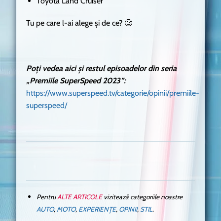
Toyota Land Cruiser
Tu pe care l-ai alege și de ce? 🧐
Poți vedea aici și restul episoadelor din seria
„Premiile SuperSpeed 2023”:
https://www.superspeed.tv/categorie/opinii/premiile-
superspeed/
Pentru
ALTE ARTICOLE
vizitează categoriile noastre
AUTO
,
MOTO
,
EXPERIENȚE
,
OPINII
,
STIL
.