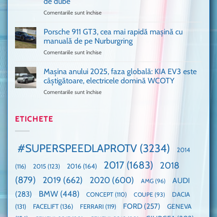
de dube
fani
Formula
Comentariile sunt închise
pentru
Ford
1
Only
Transit
VANS!
în
Porsche 911 GT3, cea mai rapidă mașină cu
Am
UK,
manuală de pe Nurburgring
pus
că
Comentariile sunt închise
pentru
și
era
Porsche
noi
absolută
911
Mașina anului 2025, faza globală: KIA EV3 este
umărul
nevoie
GT3,
cu
de
câștigătoare, electricele domină WCOTY
cea
Ford
un
Comentariile sunt închise
pentru
mai
la
festival
Mașina
rapidă
un
🤭
anului
mașină
Guinness
2025,
ETICHETE
cu
World
faza
manuală
Record:
globală:
de
Cea
KIA
pe
mai
#SUPERSPEEDLAPROTV
(3234)
2014
EV3
Nurburgring
mare
este
paradă
2017
(1683)
2018
2015
(123)
2016
(164)
(116)
câștigătoare,
de
electricele
dube
(879)
2019
(662)
2020
(600)
AUDI
AMG
(96)
domină
WCOTY
BMW
(448)
(283)
DACIA
CONCEPT
(110)
COUPE
(93)
FORD
(257)
(131)
FACELIFT
(136)
FERRARI
(119)
GENEVA