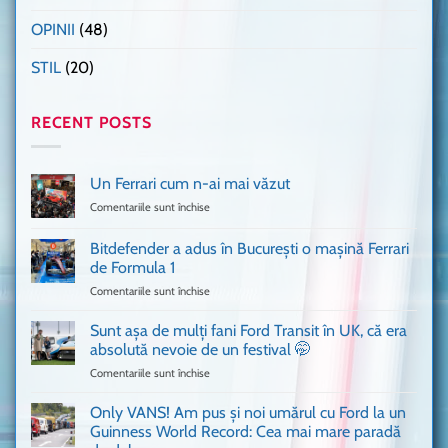
OPINII
(48)
STIL
(20)
RECENT POSTS
Un Ferrari cum n-ai mai văzut
Comentariile sunt închise
pentru
Un
Ferrari
Bitdefender a adus în București o mașină Ferrari
cum
de Formula 1
n-
Comentariile sunt închise
pentru
ai
Bitdefender
mai
a
văzut
Sunt așa de mulți fani Ford Transit în UK, că era
adus
absolută nevoie de un festival 🤭
în
Comentariile sunt închise
pentru
București
Sunt
o
așa
Only VANS! Am pus și noi umărul cu Ford la un
mașină
de
Ferrari
Guinness World Record: Cea mai mare paradă
mulți
de