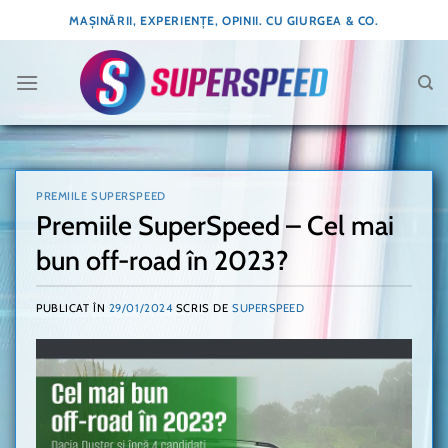
Skip
MAȘINĂRII, EXPERIENȚE, OPINII. CU GIURGEA & CO.
to
content
PREMIILE SUPERSPEED
Premiile SuperSpeed – Cel mai
bun off-road în 2023?
PUBLICAT ÎN
29/01/2024
SCRIS DE
SUPERSPEED