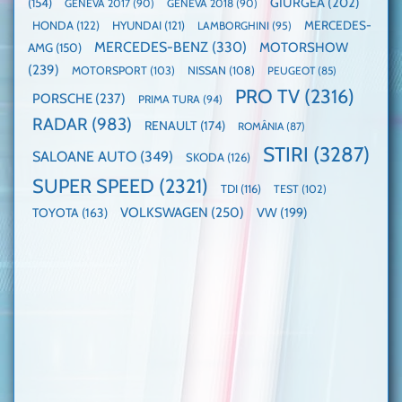
GIURGEA
(202)
(154)
GENEVA 2017
(90)
GENEVA 2018
(90)
HONDA
(122)
HYUNDAI
(121)
MERCEDES-
LAMBORGHINI
(95)
MERCEDES-BENZ
(330)
MOTORSHOW
AMG
(150)
(239)
MOTORSPORT
(103)
NISSAN
(108)
PEUGEOT
(85)
PRO TV
(2316)
PORSCHE
(237)
PRIMA TURA
(94)
RADAR
(983)
RENAULT
(174)
ROMÂNIA
(87)
STIRI
(3287)
SALOANE AUTO
(349)
SKODA
(126)
SUPER SPEED
(2321)
TDI
(116)
TEST
(102)
VOLKSWAGEN
(250)
VW
(199)
TOYOTA
(163)