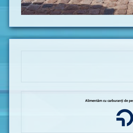
Alimentăm cu carburanți de per