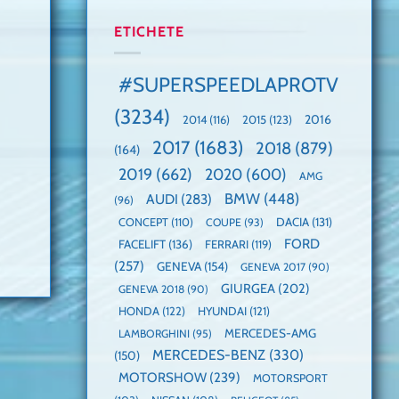
manuală
Cea
anului
de
mai
2025,
ETICHETE
pe
mare
faza
Nurburgring
paradă
globală:
de
KIA
#SUPERSPEEDLAPROTV
dube
EV3
este
(3234)
câștigătoare,
2015
(123)
2016
2014
(116)
electricele
2017
(1683)
2018
(879)
domină
(164)
WCOTY
2019
(662)
2020
(600)
AMG
BMW
(448)
AUDI
(283)
(96)
DACIA
(131)
CONCEPT
(110)
COUPE
(93)
FORD
FACELIFT
(136)
FERRARI
(119)
(257)
GENEVA
(154)
GENEVA 2017
(90)
GIURGEA
(202)
GENEVA 2018
(90)
HONDA
(122)
HYUNDAI
(121)
MERCEDES-AMG
LAMBORGHINI
(95)
MERCEDES-BENZ
(330)
(150)
MOTORSHOW
(239)
MOTORSPORT