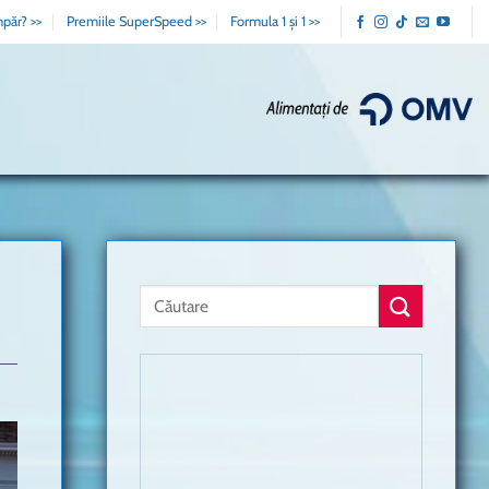
păr? >>
Premiile SuperSpeed >>
Formula 1 și 1 >>