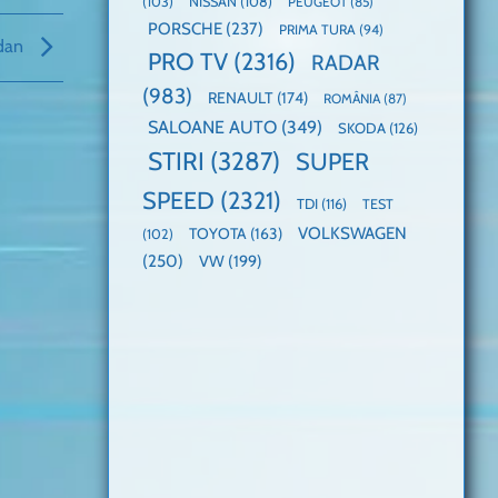
(103)
NISSAN
(108)
PEUGEOT
(85)
PORSCHE
(237)
PRIMA TURA
(94)
edan
PRO TV
(2316)
RADAR
(983)
RENAULT
(174)
ROMÂNIA
(87)
SALOANE AUTO
(349)
SKODA
(126)
STIRI
(3287)
SUPER
SPEED
(2321)
TDI
(116)
TEST
VOLKSWAGEN
TOYOTA
(163)
(102)
(250)
VW
(199)