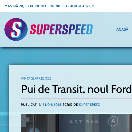
Skip
MAȘINĂRII, EXPERIENȚE, OPINII. CU GIURGEA & CO.
to
content
ACASĂ
VINTAGE-PRE2022
Pui de Transit, noul For
PUBLICAT ÎN
24/04/2018
SCRIS DE
SUPERSPEED