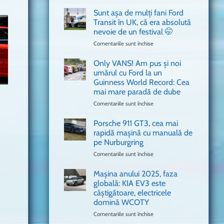
văzut
Bitdefender
a
Sunt așa de mulți fani Ford
adus
Transit în UK, că era absolută
în
nevoie de un festival 🤭
București
Comentariile sunt închise
pentru
o
Sunt
mașină
așa
Ferrari
Only VANS! Am pus și noi
de
de
umărul cu Ford la un
mulți
Formula
Guinness World Record: Cea
fani
1
mai mare paradă de dube
Ford
Transit
Comentariile sunt închise
pentru
în
Only
UK,
VANS!
Porsche 911 GT3, cea mai
că
Am
rapidă mașină cu manuală de
era
pus
pe Nurburgring
absolută
și
Comentariile sunt închise
nevoie
pentru
noi
de
Porsche
umărul
un
911
cu
Mașina anului 2025, faza
festival
GT3,
Ford
globală: KIA EV3 este
🤭
cea
la
câștigătoare, electricele
mai
un
domină WCOTY
rapidă
Guinness
mașină
Comentariile sunt închise
World
pentru
cu
Record:
Mașina