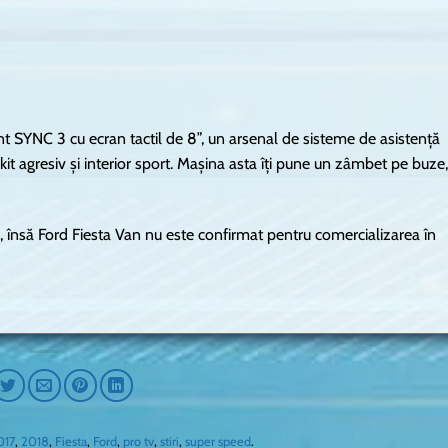
t SYNC 3 cu ecran tactil de 8”, un arsenal de sisteme de asistență
kit agresiv și interior sport. Mașina asta îți pune un zâmbet pe buze,
, însă Ford Fiesta Van nu este confirmat pentru comercializarea în
017
,
2018
,
Fiesta
,
Ford
,
pro tv
,
stiri
,
super speed
.