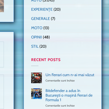
AUTO
(5.010)
EXPERIENȚE
(20)
GENERALE
(7)
MOTO
(13)
OPINII
(48)
STIL
(20)
RECENT POSTS
Un Ferrari cum n-ai mai văzut
Comentariile sunt închise
pentru
Un
Ferrari
Bitdefender a adus în
cum
București o mașină Ferrari de
n-
Formula 1
ai
mai
Comentariile sunt închise
pentru