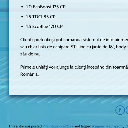
1.0 EcoBoost 125 CP
1.5 TDCI 85 CP
1.5 EcoBlue 120 CP
Clienții pretențioși pot comanda sistemul de infotainmen
sau chiar linia de echipare ST-Line cu jante de 18”, body-
zău de nu.
Primele unități vor ajunge la clienți începând din toamnă
România.
This entry was posted in
Vintage-pre2022
and tagged
#superspeedlaprotv
,
2