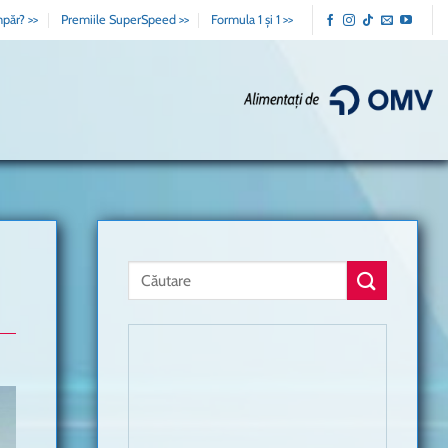
păr? >>
Premiile SuperSpeed >>
Formula 1 și 1 >>