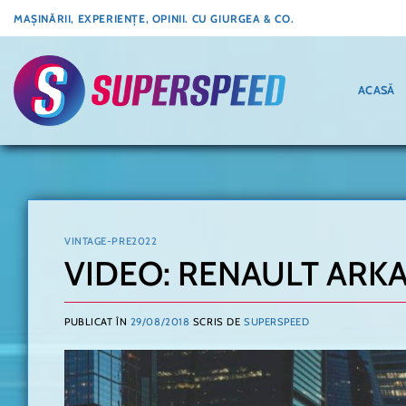
Skip
MAȘINĂRII, EXPERIENȚE, OPINII. CU GIURGEA & CO.
to
content
ACASĂ
VINTAGE-PRE2022
VIDEO: RENAULT ARKAN
PUBLICAT ÎN
29/08/2018
SCRIS DE
SUPERSPEED