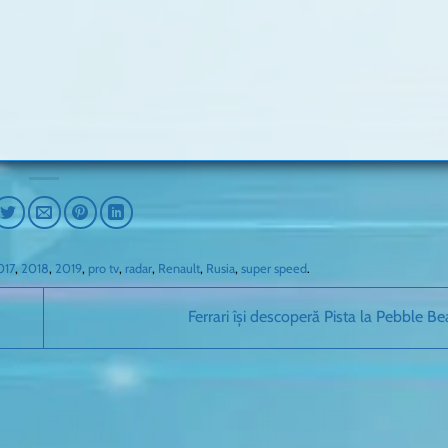
017
,
2018
,
2019
,
pro tv
,
radar
,
Renault
,
Rusia
,
super speed
.
Ferrari își descoperă Pista la Pebble B