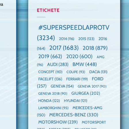
ea
manuală
Cea
anului
de
mai
2025,
ETICHETE
pe
mare
faza
Nurburgring
paradă
globală:
de
KIA
#SUPERSPEEDLAPROTV
dube
EV3
este
(3234)
câștigătoare,
2015
(123)
2016
2014
(116)
electricele
2017
(1683)
2018
(879)
domină
(164)
WCOTY
2019
(662)
2020
(600)
AMG
BMW
(448)
AUDI
(283)
(96)
DACIA
(131)
CONCEPT
(110)
COUPE
(93)
FORD
FACELIFT
(136)
FERRARI
(119)
(257)
GENEVA
(154)
GENEVA 2017
(90)
GIURGEA
(202)
GENEVA 2018
(90)
HONDA
(122)
HYUNDAI
(121)
MERCEDES-AMG
LAMBORGHINI
(95)
MERCEDES-BENZ
(330)
(150)
MOTORSHOW
(239)
MOTORSPORT