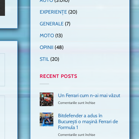
AUTO
(5.010)
EXPERIENȚE
(20)
GENERALE
(7)
MOTO
(13)
OPINII
(48)
STIL
(20)
RECENT POSTS
Un Ferrari cum n-ai mai văzut
Comentariile sunt închise
pentru
Un
Ferrari
Bitdefender a adus în
cum
București o mașină Ferrari de
n-
Formula 1
ai
mai
Comentariile sunt închise
pentru