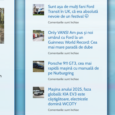
văzut
Bitdefender
a
Sunt așa de mulți fani Ford
adus
Transit în UK, că era absolută
în
nevoie de un festival 🤭
București
Comentariile sunt închise
pentru
o
Sunt
mașină
așa
Ferrari
Only VANS! Am pus și noi
de
de
umărul cu Ford la un
mulți
Formula
Guinness World Record: Cea
fani
1
mai mare paradă de dube
Ford
Transit
Comentariile sunt închise
pentru
în
Only
UK,
VANS!
Porsche 911 GT3, cea mai
că
Am
rapidă mașină cu manuală de
era
pus
pe Nurburgring
absolută
și
n
Comentariile sunt închise
nevoie
pentru
noi
de
Porsche
umărul
un
911
cu
Mașina anului 2025, faza
festival
GT3,
Ford
globală: KIA EV3 este
🤭
cea
la
câștigătoare, electricele
mai
un
domină WCOTY
rapidă
Guinness
mașină
Comentariile sunt închise
World
pentru
cu
Record:
Mașina