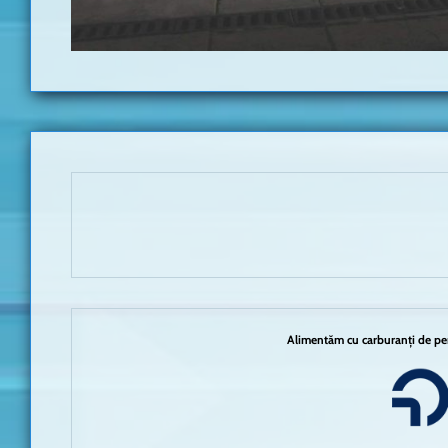
Alimentăm cu carburanți de per