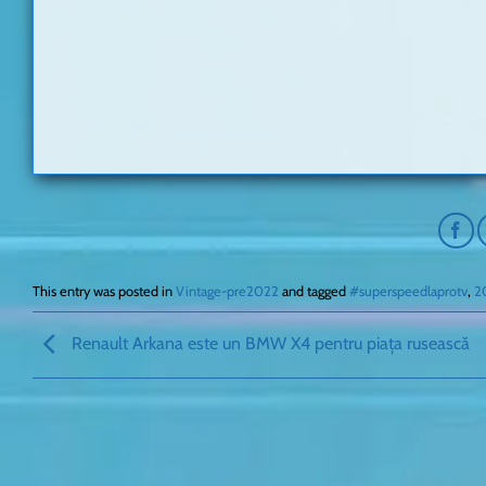
This entry was posted in
Vintage-pre2022
and tagged
#superspeedlaprotv
,
2
Renault Arkana este un BMW X4 pentru piața rusească