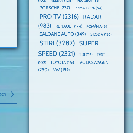
(103)
NISSAN
(108)
PEUGEOT
(85)
PORSCHE
(237)
PRIMA TURA
(94)
PRO TV
(2316)
RADAR
(983)
RENAULT
(174)
ROMÂNIA
(87)
SALOANE AUTO
(349)
SKODA
(126)
STIRI
(3287)
SUPER
SPEED
(2321)
TDI
(116)
TEST
VOLKSWAGEN
TOYOTA
(163)
(102)
(250)
VW
(199)
each