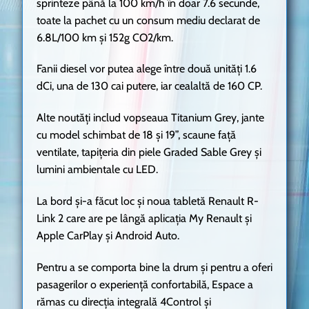
sprinteze până la 100 km/h în doar 7.6 secunde,
toate la pachet cu un consum mediu declarat de
6.8L/100 km și 152g CO2/km.
Fanii diesel vor putea alege între două unități 1.6
dCi, una de 130 cai putere, iar cealaltă de 160 CP.
Alte noutăți includ vopseaua Titanium Grey, jante
cu model schimbat de 18 și 19”, scaune față
ventilate, tapițeria din piele Graded Sable Grey și
lumini ambientale cu LED.
La bord și-a făcut loc și noua tabletă Renault R-
Link 2 care are pe lângă aplicația My Renault și
Apple CarPlay și Android Auto.
Pentru a se comporta bine la drum și pentru a oferi
pasagerilor o experiență confortabilă, Espace a
rămas cu direcția integrală 4Control și