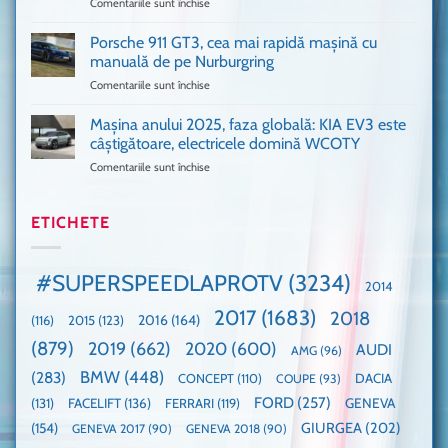
Comentariile sunt închise
pentru
Ford
1
Only
Transit
VANS!
în
Porsche 911 GT3, cea mai rapidă mașină cu
Am
UK,
manuală de pe Nurburgring
pus
că
Comentariile sunt închise
pentru
și
era
Porsche
noi
absolută
911
Mașina anului 2025, faza globală: KIA EV3 este
umărul
nevoie
GT3,
cu
de
câștigătoare, electricele domină WCOTY
cea
Ford
un
Comentariile sunt închise
pentru
mai
la
festival
Mașina
rapidă
un
🤭
anului
mașină
Guinness
2025,
ETICHETE
cu
World
faza
manuală
Record:
globală:
de
Cea
KIA
pe
mai
#SUPERSPEEDLAPROTV
(3234)
2014
EV3
Nurburgring
mare
este
paradă
2017
(1683)
2018
2015
(123)
2016
(164)
(116)
câștigătoare,
de
electricele
dube
(879)
2019
(662)
2020
(600)
AUDI
AMG
(96)
domină
WCOTY
BMW
(448)
(283)
DACIA
CONCEPT
(110)
COUPE
(93)
FORD
(257)
(131)
FACELIFT
(136)
FERRARI
(119)
GENEVA
GIURGEA
(202)
(154)
GENEVA 2017
(90)
GENEVA 2018
(90)