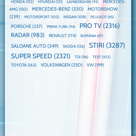
HONDA
(122)
HYUNDAI
(121)
MERCEDES-
LAMBORGHINI
(95)
MERCEDES-BENZ
(330)
MOTORSHOW
AMG
(150)
(239)
MOTORSPORT
(103)
NISSAN
(108)
PEUGEOT
(85)
PRO TV
(2316)
PORSCHE
(237)
PRIMA TURA
(94)
RADAR
(983)
RENAULT
(174)
ROMÂNIA
(87)
STIRI
(3287)
SALOANE AUTO
(349)
SKODA
(126)
SUPER SPEED
(2321)
TDI
(116)
TEST
(102)
VOLKSWAGEN
(250)
VW
(199)
TOYOTA
(163)