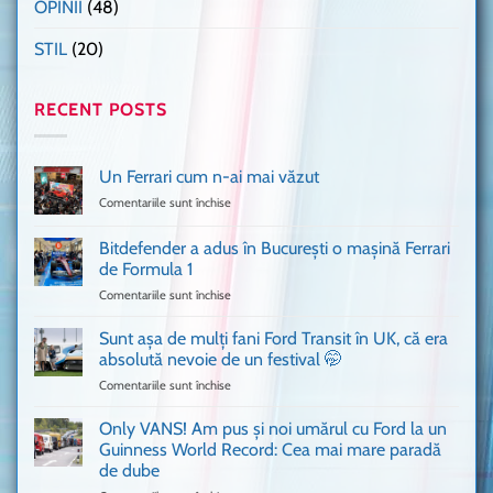
OPINII
(48)
STIL
(20)
RECENT POSTS
Un Ferrari cum n-ai mai văzut
Comentariile sunt închise
pentru
Un
Ferrari
Bitdefender a adus în București o mașină Ferrari
cum
de Formula 1
n-
Comentariile sunt închise
pentru
ai
Bitdefender
mai
a
văzut
Sunt așa de mulți fani Ford Transit în UK, că era
adus
absolută nevoie de un festival 🤭
în
Comentariile sunt închise
pentru
București
Sunt
o
așa
Only VANS! Am pus și noi umărul cu Ford la un
mașină
de
Ferrari
Guinness World Record: Cea mai mare paradă
mulți
de
de dube
fani
Formula