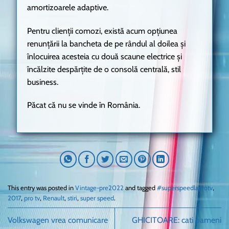
amortizoarele adaptive.
Pentru clienții comozi, există acum opțiunea
renunțării la bancheta de pe rândul al doilea și
înlocuirea acesteia cu două scaune electrice și
încălzite despărțite de o consolă centrală, stil
business.
Păcat că nu se vinde în România.
This entry was posted in
Vintage-pre2022
and tagged
#superspeedlaprotv
,
2017
,
pro tv
,
Renault
,
stiri
,
super speed
.
Volkswagen vrea comunicare
GHICITOARE: cati oameni