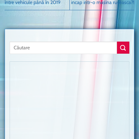
între vehicule până în 2019
incap intr-o masina ruseasca?!