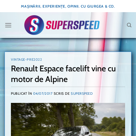
Skip
MAȘINĂRII, EXPERIENȚE, OPINII. CU GIURGEA & CO.
to
content
VINTAGE-PRE2022
Renault Espace facelift vine cu
motor de Alpine
PUBLICAT ÎN
04/07/2017
SCRIS DE
SUPERSPEED