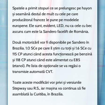
Spatele a primit stopuri ce se prelungesc pe hayon
și seamănă destul de mult cu cele pe care
producătorul francez le pune pe modelele
europene. Ele sunt, evident, LED, nu ca cele cu bec
ascuns cum este la Sandero facelift de România.
Două motorizăril vor fi disponibile pe Sandero în
Brazilia. 1.0 SCe pe care îl știm cu toții și 1.6 SCe cu
115 CP atunci când acesta funcționează pe benzină
și 118 CP atunci când este alimentat cu E85
(etanol). Pe lista de opționale se va regăsi o
transmisie automată CVT.
Toate aceste modificări vor privi și versiunile
Stepway sau R.S., iar mașina va continua să fie
asamblată la Curitiba, în Brazilia.