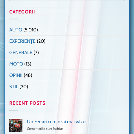
CATEGORII
AUTO
(5.010)
EXPERIENȚE
(20)
GENERALE
(7)
MOTO
(13)
OPINII
(48)
STIL
(20)
RECENT POSTS
Un Ferrari cum n-ai mai văzut
Comentariile sunt închise
pentru
Un