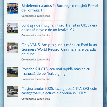
Ferrari
Bitdefender a adus în București o mașină Ferrari
cum
de Formula 1
n-
Comentariile sunt închise
pentru
ai
Bitdefender
mai
a
văzut
Sunt așa de mulți fani Ford Transit în UK, că era
adus
absolută nevoie de un festival 🤭
în
Comentariile sunt închise
pentru
București
Sunt
o
așa
Only VANS! Am pus și noi umărul cu Ford la un
mașină
de
Ferrari
Guinness World Record: Cea mai mare paradă
mulți
de
de dube
fani
Formula
Comentariile sunt închise
pentru
Ford
1
Only
Transit
VANS!
în
Porsche 911 GT3, cea mai rapidă mașină cu
Am
UK,
manuală de pe Nurburgring
pus
că
Comentariile sunt închise
pentru
și
era
Porsche
noi
absolută
911
Mașina anului 2025, faza globală: KIA EV3 este
umărul
nevoie
GT3,
cu
de
câștigătoare, electricele domină WCOTY
cea
Ford
un
Comentariile sunt închise
pentru
mai
la
festival
Mașina
rapidă
un
🤭
anului