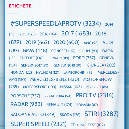
mașină
Guinness
2025,
ETICHETE
cu
World
faza
manuală
Record:
globală:
de
Cea
KIA
pe
mai
#SUPERSPEEDLAPROTV
(3234)
2014
EV3
Nurburgring
mare
este
paradă
2017
(1683)
2018
2015
(123)
2016
(164)
(116)
câștigătoare,
de
electricele
dube
(879)
2019
(662)
2020
(600)
AUDI
AMG
(96)
domină
WCOTY
BMW
(448)
(283)
DACIA
CONCEPT
(110)
COUPE
(93)
FORD
(257)
(131)
FACELIFT
(136)
FERRARI
(119)
GENEVA
GIURGEA
(202)
(154)
GENEVA 2017
(90)
GENEVA 2018
(90)
HONDA
(122)
HYUNDAI
(121)
MERCEDES-
LAMBORGHINI
(95)
MERCEDES-BENZ
(330)
MOTORSHOW
AMG
(150)
(239)
MOTORSPORT
(103)
NISSAN
(108)
PEUGEOT
(85)
PRO TV
(2316)
PORSCHE
(237)
PRIMA TURA
(94)
RADAR
(983)
RENAULT
(174)
ROMÂNIA
(87)
STIRI
(3287)
SALOANE AUTO
(349)
SKODA
(126)
SUPER SPEED
(2321)
TDI
(116)
TEST
(102)