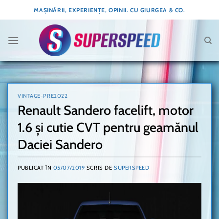
Skip
MAȘINĂRII, EXPERIENȚE, OPINII. CU GIURGEA & CO.
to
content
VINTAGE-PRE2022
Renault Sandero facelift, motor
1.6 și cutie CVT pentru geamănul
Daciei Sandero
PUBLICAT ÎN
05/07/2019
SCRIS DE
SUPERSPEED