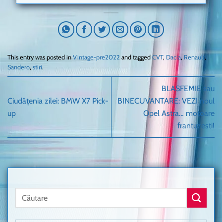
This entry was posted in
Vintage-pre2022
and tagged
CVT
,
Dacia
,
Renault
,
Sandero
,
stiri
.
BLASFEMIE sau
Ciudățenia zilei: BMW X7 Pick-
BINECUVANTARE: VEZI noul
up
Opel Astra… motoare
frantuzesti!