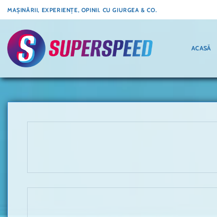
Skip
MAȘINĂRII, EXPERIENȚE, OPINII. CU GIURGEA & CO.
to
content
ACASĂ