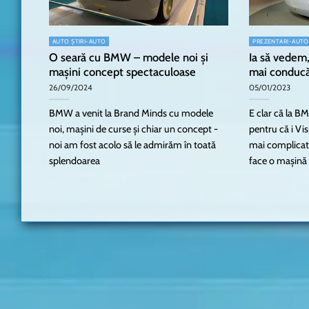
AUTO ȘTIRI-AUTO
PREZENTARI-AUTO
O seară cu BMW – modele noi și
Ia să vedem
mașini concept spectaculoase
mai conducă
26/09/2024
05/01/2023
BMW a venit la Brand Minds cu modele
E clar că la BM
noi, mașini de curse și chiar un concept -
pentru că i Vi
noi am fost acolo să le admirăm în toată
mai complicat
splendoarea
face o mașină