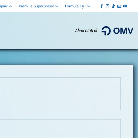
păr? >>
Premiile SuperSpeed >>
Formula 1 și 1 >>