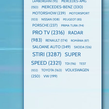
MERCEDES-AMG
LAMBORGHINI
(95)
MERCEDES-BENZ
(330)
(150)
MOTORSHOW
(239)
MOTORSPORT
(103)
NISSAN
(108)
PEUGEOT
(85)
PORSCHE
(237)
PRIMA TURA
(94)
PRO TV
(2316)
RADAR
(983)
RENAULT
(174)
ROMÂNIA
(87)
SALOANE AUTO
(349)
SKODA
(126)
STIRI
(3287)
SUPER
SPEED
(2321)
TDI
(116)
TEST
VOLKSWAGEN
TOYOTA
(163)
(102)
(250)
VW
(199)