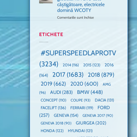
🤭
cea
la
câștigătoare, electricele
mai
un
domină WCOTY
rapidă
Guinness
mașină
Comentariile sunt închise
World
pentru
cu
Record:
Mașina
manuală
Cea
anului
de
mai
2025,
ETICHETE
pe
mare
faza
Nurburgring
paradă
globală:
de
KIA
#SUPERSPEEDLAPROTV
dube
EV3
este
(3234)
câștigătoare,
2015
(123)
2016
2014
(116)
electricele
2017
(1683)
2018
(879)
domină
(164)
WCOTY
2019
(662)
2020
(600)
AMG
BMW
(448)
AUDI
(283)
(96)
DACIA
(131)
CONCEPT
(110)
COUPE
(93)
FORD
FACELIFT
(136)
FERRARI
(119)
(257)
GENEVA
(154)
GENEVA 2017
(90)
GIURGEA
(202)
GENEVA 2018
(90)
HONDA
(122)
HYUNDAI
(121)