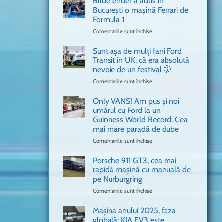
Bitdefender a adus în
cum
București o mașină Ferrari de
n-
Formula 1
ai
mai
Comentariile sunt închise
pentru
văzut
Bitdefender
a
Sunt așa de mulți fani Ford
adus
Transit în UK, că era absolută
în
nevoie de un festival 🤭
București
Comentariile sunt închise
pentru
o
Sunt
mașină
așa
Ferrari
Only VANS! Am pus și noi
de
de
umărul cu Ford la un
mulți
Formula
Guinness World Record: Cea
fani
1
mai mare paradă de dube
Ford
Transit
Comentariile sunt închise
pentru
în
Only
UK,
VANS!
Porsche 911 GT3, cea mai
că
Am
rapidă mașină cu manuală de
era
pus
pe Nurburgring
absolută
și
Comentariile sunt închise
nevoie
pentru
noi
de
Porsche
umărul
un
911
cu
Mașina anului 2025, faza
festival
GT3,
Ford
globală: KIA EV3 este