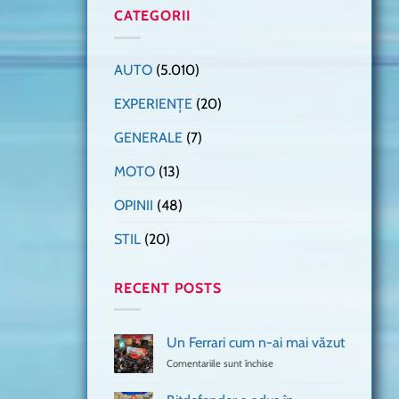
CATEGORII
AUTO
(5.010)
EXPERIENȚE
(20)
GENERALE
(7)
MOTO
(13)
OPINII
(48)
STIL
(20)
RECENT POSTS
Un Ferrari cum n-ai mai văzut
Comentariile sunt închise
pentru
Un
Ferrari