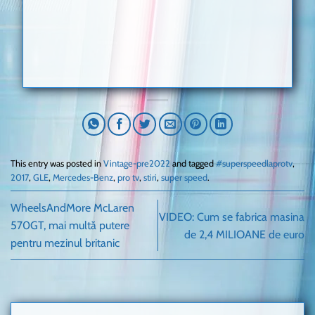
This entry was posted in
Vintage-pre2022
and tagged
#superspeedlaprotv
,
2017
,
GLE
,
Mercedes-Benz
,
pro tv
,
stiri
,
super speed
.
WheelsAndMore McLaren
VIDEO: Cum se fabrica masina
570GT, mai multă putere
de 2,4 MILIOANE de euro
pentru mezinul britanic