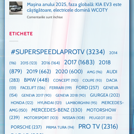
911
Mașina anului 2025, faza globală: KIA EV3 este
umărul
nevoie
GT3,
cu
de
câștigătoare, electricele domină WCOTY
cea
Ford
un
Comentariile sunt închise
pentru
mai
la
festival
Mașina
rapidă
un
🤭
anului
mașină
Guinness
2025,
ETICHETE
cu
World
faza
manuală
Record:
globală:
de
Cea
KIA
pe
mai
#SUPERSPEEDLAPROTV
(3234)
2014
EV3
Nurburgring
mare
este
paradă
2017
(1683)
2018
2015
(123)
2016
(164)
(116)
câștigătoare,
de
electricele
dube
(879)
2019
(662)
2020
(600)
AUDI
AMG
(96)
domină
WCOTY
BMW
(448)
(283)
DACIA
CONCEPT
(110)
COUPE
(93)
FORD
(257)
(131)
FACELIFT
(136)
FERRARI
(119)
GENEVA
GIURGEA
(202)
(154)
GENEVA 2017
(90)
GENEVA 2018
(90)
HONDA
(122)
HYUNDAI
(121)
MERCEDES-
LAMBORGHINI
(95)
MERCEDES-BENZ
(330)
MOTORSHOW
AMG
(150)
(239)
MOTORSPORT
(103)
NISSAN
(108)
PEUGEOT
(85)
PRO TV
(2316)
PORSCHE
(237)
PRIMA TURA
(94)