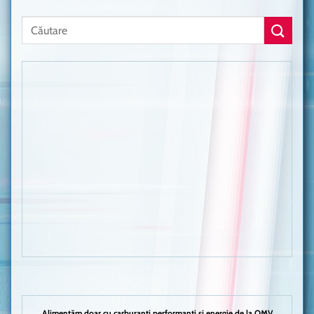
Alimentăm doar cu carburanți performanți și energie de la OMV