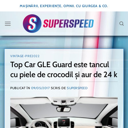
Skip
MAȘINĂRII, EXPERIENȚE, OPINII. CU GIURGEA & CO.
to
content
VINTAGE-PRE2022
Top Car GLE Guard este tancul
cu piele de crocodil și aur de 24 k
PUBLICAT ÎN
09/05/2017
SCRIS DE
SUPERSPEED