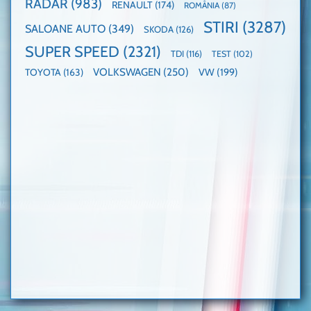
RADAR
(983)
RENAULT
(174)
ROMÂNIA
(87)
STIRI
(3287)
SALOANE AUTO
(349)
SKODA
(126)
SUPER SPEED
(2321)
TDI
(116)
TEST
(102)
VOLKSWAGEN
(250)
VW
(199)
TOYOTA
(163)