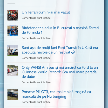
Un Ferrari cum n-ai mai văzut
Comentariile sunt închise
pentru
Un
Ferrari
Bitdefender a adus în București o mașină Ferrari
cum
de Formula 1
n-
Comentariile sunt închise
pentru
ai
Bitdefender
mai
a
văzut
Sunt așa de mulți fani Ford Transit în UK, că era
adus
absolută nevoie de un festival 🤭
în
Comentariile sunt închise
pentru
București
Sunt
o
așa
Only VANS! Am pus și noi umărul cu Ford la un
mașină
de
Ferrari
Guinness World Record: Cea mai mare paradă
mulți
de
de dube
fani
Formula
Comentariile sunt închise
pentru
Ford
1
Only
Transit
VANS!
în
Porsche 911 GT3, cea mai rapidă mașină cu
Am
UK,
manuală de pe Nurburgring
pus
că
Comentariile sunt închise
pentru
și
era
Porsche
noi
absolută