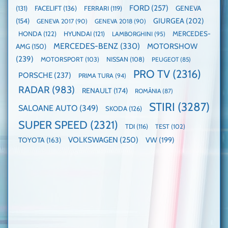
FORD
(257)
(131)
FACELIFT
(136)
FERRARI
(119)
GENEVA
GIURGEA
(202)
(154)
GENEVA 2017
(90)
GENEVA 2018
(90)
HONDA
(122)
HYUNDAI
(121)
MERCEDES-
LAMBORGHINI
(95)
MERCEDES-BENZ
(330)
MOTORSHOW
AMG
(150)
(239)
MOTORSPORT
(103)
NISSAN
(108)
PEUGEOT
(85)
PRO TV
(2316)
PORSCHE
(237)
PRIMA TURA
(94)
RADAR
(983)
RENAULT
(174)
ROMÂNIA
(87)
STIRI
(3287)
SALOANE AUTO
(349)
SKODA
(126)
SUPER SPEED
(2321)
TDI
(116)
TEST
(102)
VOLKSWAGEN
(250)
VW
(199)
TOYOTA
(163)