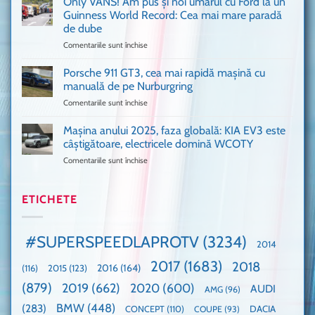
Only VANS! Am pus și noi umărul cu Ford la un
de
Ferrari
Guinness World Record: Cea mai mare paradă
mulți
de
de dube
fani
Formula
Comentariile sunt închise
pentru
Ford
1
Only
Transit
VANS!
în
Porsche 911 GT3, cea mai rapidă mașină cu
Am
UK,
manuală de pe Nurburgring
pus
că
Comentariile sunt închise
pentru
și
era
Porsche
noi
absolută
911
Mașina anului 2025, faza globală: KIA EV3 este
umărul
nevoie
GT3,
cu
de
câștigătoare, electricele domină WCOTY
cea
Ford
un
Comentariile sunt închise
pentru
mai
la
festival
Mașina
rapidă
un
🤭
anului
mașină
Guinness
2025,
ETICHETE
cu
World
faza
manuală
Record:
globală:
de
Cea
KIA
pe
mai
#SUPERSPEEDLAPROTV
(3234)
2014
EV3
Nurburgring
mare
este
paradă
2017
(1683)
2018
2015
(123)
2016
(164)
(116)
câștigătoare,
de
electricele
dube
(879)
2019
(662)
2020
(600)
AUDI
AMG
(96)
domină
WCOTY
BMW
(448)
(283)
DACIA
CONCEPT
(110)
COUPE
(93)