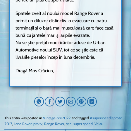
Spatele zvelt al noului model Range Rover a
primit un difuzor distinctiv, o evacuare cu patru
terminații și o bară mai musculoasă care face casă
bună cu jantele mari și aripile evazate.
Nu se știe prețul modificărilor aduse de Urban
Automotive noului SUV, tot ce se știe este că
livrările pieselor încep în luna decembrie.
Dragă Moș Crăciun,……
This entry was posted in
Vintage-pre2022
and tagged
#superspeedlaprotv
,
2017
,
Land Rover
,
pro tv
,
Range Rover
,
stiri
,
super speed
,
Velar
.