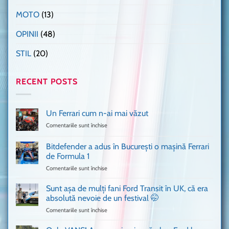
MOTO
(13)
OPINII
(48)
STIL
(20)
RECENT POSTS
Un Ferrari cum n-ai mai văzut
Comentariile sunt închise
pentru
Un
Ferrari
Bitdefender a adus în București o mașină Ferrari
cum
de Formula 1
n-
Comentariile sunt închise
pentru
ai
Bitdefender
mai
a
văzut
Sunt așa de mulți fani Ford Transit în UK, că era
adus
absolută nevoie de un festival 🤭
în
Comentariile sunt închise
pentru
București
Sunt
o
așa
mașină