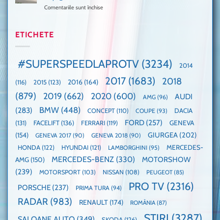
cea
Ford
un
Comentariile sunt închise
pentru
mai
la
festival
Mașina
rapidă
un
🤭
anului
mașină
Guinness
2025,
ETICHETE
cu
World
faza
manuală
Record:
globală:
de
Cea
KIA
pe
mai
#SUPERSPEEDLAPROTV
(3234)
2014
EV3
Nurburgring
mare
este
paradă
2017
(1683)
2018
2015
(123)
2016
(164)
(116)
câștigătoare,
de
electricele
dube
(879)
2019
(662)
2020
(600)
AUDI
AMG
(96)
domină
WCOTY
BMW
(448)
(283)
DACIA
CONCEPT
(110)
COUPE
(93)
FORD
(257)
(131)
FACELIFT
(136)
FERRARI
(119)
GENEVA
GIURGEA
(202)
(154)
GENEVA 2017
(90)
GENEVA 2018
(90)
HONDA
(122)
HYUNDAI
(121)
MERCEDES-
LAMBORGHINI
(95)
MERCEDES-BENZ
(330)
MOTORSHOW
AMG
(150)
(239)
MOTORSPORT
(103)
NISSAN
(108)
PEUGEOT
(85)
PRO TV
(2316)
PORSCHE
(237)
PRIMA TURA
(94)
RADAR
(983)
RENAULT
(174)
ROMÂNIA
(87)
STIRI
(3287)
SALOANE AUTO
(349)
SKODA
(126)