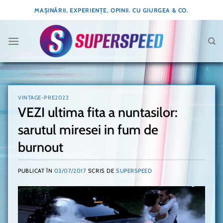
Skip
MAȘINĂRII, EXPERIENȚE, OPINII. CU GIURGEA & CO.
to
content
VINTAGE-PRE2022
VEZI ultima fita a nuntasilor:
sarutul miresei in fum de
burnout
PUBLICAT ÎN
03/07/2017
SCRIS DE
SUPERSPEED