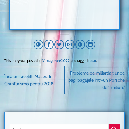
This entry was posted in
Vintage-pre2022
and tagged
radar
.
Probleme de miliardar: unde
Încă un facelift: Maserati
bagi bagajele intr-un Porsche
GranTurismo pentru 2018
de 1 milion?