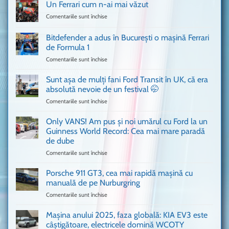
Un Ferrari cum n-ai mai văzut
Comentariile sunt închise
pentru
Un
Ferrari
Bitdefender a adus în București o mașină Ferrari
cum
de Formula 1
n-
Comentariile sunt închise
pentru
ai
Bitdefender
mai
a
văzut
Sunt așa de mulți fani Ford Transit în UK, că era
adus
absolută nevoie de un festival 🤭
în
Comentariile sunt închise
pentru
București
Sunt
o
așa
Only VANS! Am pus și noi umărul cu Ford la un
mașină
de
Ferrari
Guinness World Record: Cea mai mare paradă
mulți
de
de dube
fani
Formula
Comentariile sunt închise
pentru
Ford
1
Only
Transit
VANS!
în
Porsche 911 GT3, cea mai rapidă mașină cu
Am
UK,
manuală de pe Nurburgring
pus
că
Comentariile sunt închise
pentru
și
era
Porsche
noi
absolută
911
Mașina anului 2025, faza globală: KIA EV3 este
umărul
nevoie
GT3,
cu
de
câștigătoare, electricele domină WCOTY