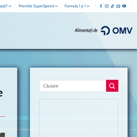
păr? >>
Premiile SuperSpeed >>
Formula 1 și 1 >>
e