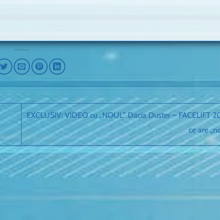
EXCLUSIV: VIDEO cu „NOUL” Dacia Duster – FACELIFT 20
ce are „n