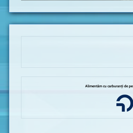
Alimentăm cu carburanți de per