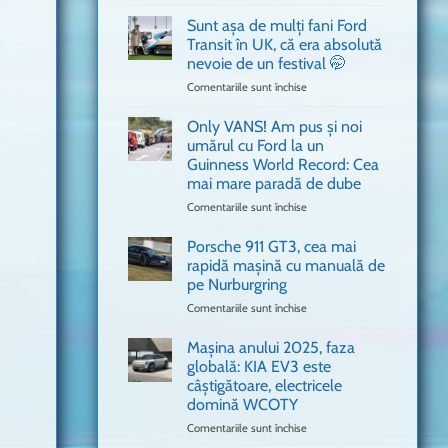
văzut
Bitdefender
a
Sunt așa de mulți fani Ford
adus
Transit în UK, că era absolută
în
nevoie de un festival 🤭
București
Comentariile sunt închise
pentru
o
Sunt
mașină
așa
Ferrari
Only VANS! Am pus și noi
de
de
umărul cu Ford la un
mulți
Formula
Guinness World Record: Cea
fani
1
mai mare paradă de dube
Ford
Transit
Comentariile sunt închise
pentru
în
Only
UK,
VANS!
Porsche 911 GT3, cea mai
că
Am
rapidă mașină cu manuală de
era
pus
pe Nurburgring
absolută
și
Comentariile sunt închise
nevoie
pentru
noi
de
Porsche
umărul
un
911
cu
Mașina anului 2025, faza
festival
GT3,
Ford
globală: KIA EV3 este
🤭
cea
la
câștigătoare, electricele
mai
un
domină WCOTY
rapidă
Guinness
mașină
Comentariile sunt închise
World
pentru
cu
Record:
Mașina