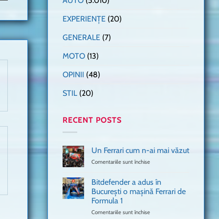
AUTO
(5.010)
EXPERIENȚE
(20)
GENERALE
(7)
MOTO
(13)
OPINII
(48)
STIL
(20)
RECENT POSTS
Un Ferrari cum n-ai mai văzut
Comentariile sunt închise
pentru
Un
Ferrari
Bitdefender a adus în
cum
București o mașină Ferrari de
n-
Formula 1
ai
mai
Comentariile sunt închise
pentru