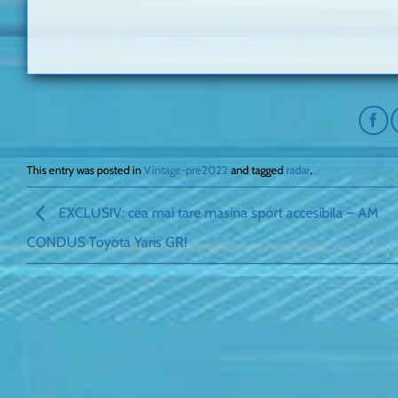
This entry was posted in
Vintage-pre2022
and tagged
radar
.
EXCLUSIV: cea mai tare masina sport accesibila – AM
CONDUS Toyota Yaris GR!