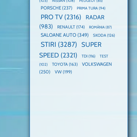
(103)
NISSAN
(108)
PEUGEOT
(85)
PORSCHE
(237)
PRIMA TURA
(94)
PRO TV
(2316)
RADAR
(983)
RENAULT
(174)
ROMÂNIA
(87)
SALOANE AUTO
(349)
SKODA
(126)
STIRI
(3287)
SUPER
SPEED
(2321)
TDI
(116)
TEST
VOLKSWAGEN
TOYOTA
(163)
(102)
(250)
VW
(199)