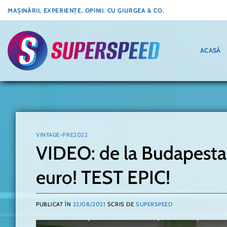
Skip
MAȘINĂRII, EXPERIENȚE, OPINII. CU GIURGEA & CO.
to
content
ACASĂ
VINTAGE-PRE2022
VIDEO: de la Budapesta
euro! TEST EPIC!
PUBLICAT ÎN
22/08/2021
SCRIS DE
SUPERSPEED