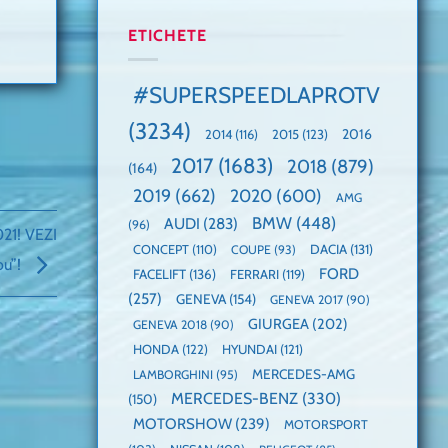
manuală
Cea
anului
de
mai
2025,
ETICHETE
pe
mare
faza
Nurburgring
paradă
globală:
de
KIA
#SUPERSPEEDLAPROTV
dube
EV3
este
(3234)
câștigătoare,
2015
(123)
2016
2014
(116)
electricele
2017
(1683)
2018
(879)
domină
(164)
WCOTY
2019
(662)
2020
(600)
AMG
BMW
(448)
AUDI
(283)
(96)
21! VEZI
DACIA
(131)
CONCEPT
(110)
COUPE
(93)
ou”!
FORD
FACELIFT
(136)
FERRARI
(119)
(257)
GENEVA
(154)
GENEVA 2017
(90)
GIURGEA
(202)
GENEVA 2018
(90)
HONDA
(122)
HYUNDAI
(121)
MERCEDES-AMG
LAMBORGHINI
(95)
MERCEDES-BENZ
(330)
(150)
MOTORSHOW
(239)
MOTORSPORT