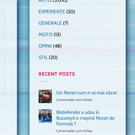
AUTO
(5.010)
EXPERIENȚE
(20)
GENERALE
(7)
MOTO
(13)
OPINII
(48)
STIL
(20)
RECENT POSTS
Un Ferrari cum n-ai mai văzut
Comentariile sunt închise
pentru
Un
Ferrari
Bitdefender a adus în
cum
București o mașină Ferrari de
n-
Formula 1
ai
mai
Comentariile sunt închise
pentru