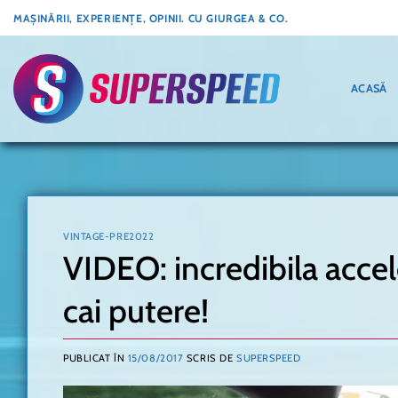
Skip
MAȘINĂRII, EXPERIENȚE, OPINII. CU GIURGEA & CO.
to
content
ACASĂ
VINTAGE-PRE2022
VIDEO: incredibila acce
cai putere!
PUBLICAT ÎN
15/08/2017
SCRIS DE
SUPERSPEED