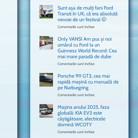
văzut
Bitdefender
a
Sunt așa de mulți fani Ford
adus
Transit în UK, că era absolută
în
nevoie de un festival 🤭
București
Comentariile sunt închise
pentru
o
Sunt
mașină
așa
Ferrari
Only VANS! Am pus și noi
de
de
umărul cu Ford la un
mulți
Formula
Guinness World Record: Cea
fani
1
mai mare paradă de dube
Ford
Transit
Comentariile sunt închise
pentru
în
Only
UK,
VANS!
Porsche 911 GT3, cea mai
că
Am
rapidă mașină cu manuală de
era
pus
pe Nurburgring
absolută
și
Comentariile sunt închise
nevoie
pentru
noi
de
Porsche
umărul
un
911
cu
Mașina anului 2025, faza
festival
GT3,
Ford
globală: KIA EV3 este
🤭
cea
la
câștigătoare, electricele
mai
un
domină WCOTY
rapidă
Guinness
mașină
Comentariile sunt închise
World
pentru
cu
Record:
Mașina