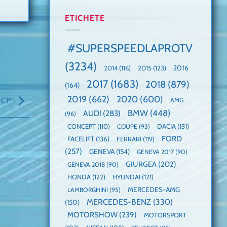
manuală
Cea
anului
de
mai
2025,
ETICHETE
pe
mare
faza
Nurburgring
paradă
globală:
de
KIA
#SUPERSPEEDLAPROTV
dube
EV3
este
(3234)
câștigătoare,
2015
(123)
2016
2014
(116)
electricele
2017
(1683)
2018
(879)
domină
(164)
WCOTY
2019
(662)
2020
(600)
0 CP
AMG
BMW
(448)
AUDI
(283)
(96)
DACIA
(131)
CONCEPT
(110)
COUPE
(93)
FORD
FACELIFT
(136)
FERRARI
(119)
(257)
GENEVA
(154)
GENEVA 2017
(90)
GIURGEA
(202)
GENEVA 2018
(90)
HONDA
(122)
HYUNDAI
(121)
MERCEDES-AMG
LAMBORGHINI
(95)
MERCEDES-BENZ
(330)
(150)
MOTORSHOW
(239)
MOTORSPORT