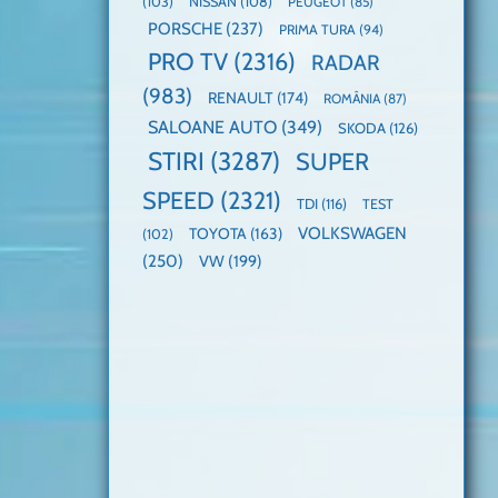
(103)
NISSAN
(108)
PEUGEOT
(85)
PORSCHE
(237)
PRIMA TURA
(94)
PRO TV
(2316)
RADAR
(983)
RENAULT
(174)
ROMÂNIA
(87)
SALOANE AUTO
(349)
SKODA
(126)
STIRI
(3287)
SUPER
SPEED
(2321)
TDI
(116)
TEST
VOLKSWAGEN
TOYOTA
(163)
(102)
(250)
VW
(199)