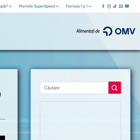
păr? >>
Premiile SuperSpeed >>
Formula 1 și 1 >>
0