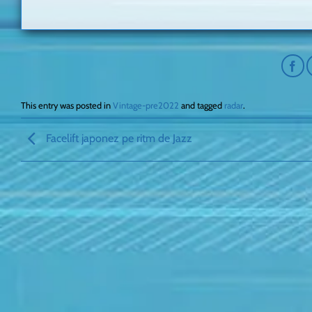
This entry was posted in
Vintage-pre2022
and tagged
radar
.
Facelift japonez pe ritm de Jazz