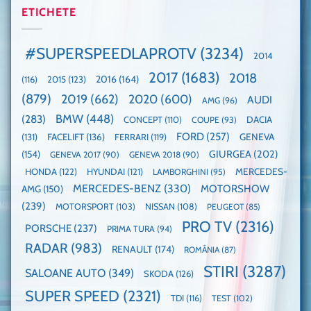
Guinness
2025,
ETICHETE
cu
World
faza
manuală
Record:
globală:
de
Cea
KIA
pe
mai
#SUPERSPEEDLAPROTV
(3234)
2014
EV3
Nurburgring
mare
este
paradă
2017
(1683)
2018
2015
(123)
2016
(164)
(116)
câștigătoare,
de
electricele
dube
(879)
2019
(662)
2020
(600)
AUDI
AMG
(96)
domină
WCOTY
BMW
(448)
(283)
DACIA
CONCEPT
(110)
COUPE
(93)
FORD
(257)
(131)
FACELIFT
(136)
FERRARI
(119)
GENEVA
GIURGEA
(202)
(154)
GENEVA 2017
(90)
GENEVA 2018
(90)
HONDA
(122)
HYUNDAI
(121)
MERCEDES-
LAMBORGHINI
(95)
MERCEDES-BENZ
(330)
MOTORSHOW
AMG
(150)
(239)
MOTORSPORT
(103)
NISSAN
(108)
PEUGEOT
(85)
PRO TV
(2316)
PORSCHE
(237)
PRIMA TURA
(94)
RADAR
(983)
RENAULT
(174)
ROMÂNIA
(87)
STIRI
(3287)
SALOANE AUTO
(349)
SKODA
(126)
SUPER SPEED
(2321)
TDI
(116)
TEST
(102)