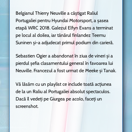
Belgianul Thierry Neuville a câștigat Raliul
Portugaliei pentru Hyundai Motorsport, a șasea
etapă WRC 2018. Galezul Elfyn Evans a terminat
pe locul al doilea, iar tânărul finlandez Teemu
Suninen și-a adjudecat primul podium din carieră.
Sebastien Ogier a abandonat în ziua de vineri și a
pierdul șefia clasamentului general în favoarea lui
Neuville. Francezul a fost urmat de Meeke și Tanak.
Vă lăsăm cu un playlist ce include toată acțiunea
de la un Raliu al Portugaliei absolut spectaculos.
Dacă îl vedeți pe Giurgea pe acolo, faceți un
screenshot.