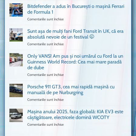
Ferrari
Bitdefender a adus în București o mașină Ferrari
cum
de Formula 1
n-
Comentariile sunt închise
pentru
ai
Bitdefender
mai
a
văzut
Sunt așa de mulți fani Ford Transit în UK, că era
adus
absolută nevoie de un festival 🤭
în
Comentariile sunt închise
pentru
București
Sunt
o
așa
Only VANS! Am pus și noi umărul cu Ford la un
mașină
de
Ferrari
Guinness World Record: Cea mai mare paradă
mulți
de
de dube
fani
Formula
Comentariile sunt închise
pentru
Ford
1
Only
Transit
VANS!
în
Porsche 911 GT3, cea mai rapidă mașină cu
Am
UK,
manuală de pe Nurburgring
pus
că
Comentariile sunt închise
pentru
și
era
Porsche
noi
absolută
911
Mașina anului 2025, faza globală: KIA EV3 este
umărul
nevoie
GT3,
cu
de
câștigătoare, electricele domină WCOTY
cea
Ford
un
Comentariile sunt închise
pentru
mai
la
festival
Mașina
rapidă
un
🤭
anului
mașină