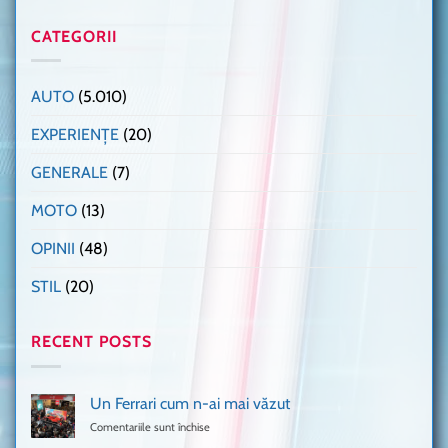
CATEGORII
AUTO
(5.010)
EXPERIENȚE
(20)
GENERALE
(7)
MOTO
(13)
OPINII
(48)
STIL
(20)
RECENT POSTS
Un Ferrari cum n-ai mai văzut
Comentariile sunt închise
pentru
Un