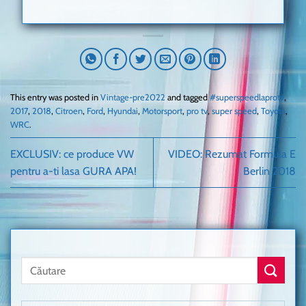
This entry was posted in
Vintage-pre2022
and tagged
#superspeedlaprotv
,
2017
,
2018
,
Citroen
,
Ford
,
Hyundai
,
Motorsport
,
pro tv
,
super speed
,
Toyota
,
WRC
.
EXCLUSIV: ce produce VW
VIDEO: Rezumat Formula E
pentru a-ti lasa GURA APA!
Berlin 2018