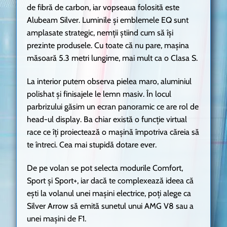
de fibră de carbon, iar vopseaua folosită este
Alubeam Silver. Luminile și emblemele EQ sunt
amplasate strategic, nemții știind cum să își
prezinte produsele. Cu toate că nu pare, mașina
măsoară 5.3 metri lungime, mai mult ca o Clasa S.
La interior putem observa pielea maro, aluminiul
polishat și finisajele le lemn masiv. În locul
parbrizului găsim un ecran panoramic ce are rol de
head-ul display. Ba chiar există o funcție virtual
race ce îți proiectează o mașină împotriva căreia să
te întreci. Cea mai stupidă dotare ever.
De pe volan se pot selecta modurile Comfort,
Sport și Sport+, iar dacă te complexează ideea că
ești la volanul unei mașini electrice, poți alege ca
Silver Arrow să emită sunetul unui AMG V8 sau a
unei mașini de F1.