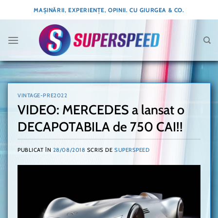
Skip
MAȘINĂRII, EXPERIENȚE, OPINII. CU GIURGEA & CO.
to
content
VINTAGE-PRE2022
VIDEO: MERCEDES a lansat o
DECAPOTABILA de 750 CAI!!
PUBLICAT ÎN
28/08/2018
SCRIS DE
SUPERSPEED