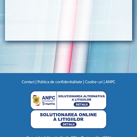
Contact
|
Politica de confidentialitate
|
Cookie-uri
|
ANPC