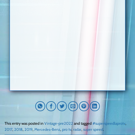
This entry was posted in
Vintage-pre2022
and tagged
#superspeedlaprotv
,
2017
,
2018
,
2019
,
Mercedes-Benz
,
pro tv
,
radar
,
super speed
.