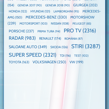
GIURGEA
(202)
(154)
GENEVA 2017
(90)
GENEVA 2018
(90)
HONDA
(122)
HYUNDAI
(121)
MERCEDES-
LAMBORGHINI
(95)
MERCEDES-BENZ
(330)
MOTORSHOW
AMG
(150)
(239)
MOTORSPORT
(103)
NISSAN
(108)
PEUGEOT
(85)
PRO TV
(2316)
PORSCHE
(237)
PRIMA TURA
(94)
RADAR
(983)
RENAULT
(174)
ROMÂNIA
(87)
STIRI
(3287)
SALOANE AUTO
(349)
SKODA
(126)
SUPER SPEED
(2321)
TDI
(116)
TEST
(102)
VOLKSWAGEN
(250)
VW
(199)
TOYOTA
(163)