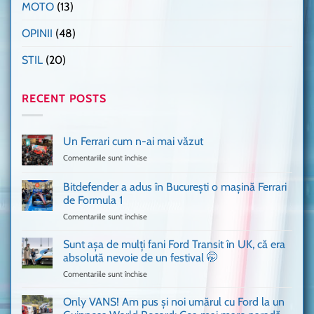
MOTO
(13)
OPINII
(48)
STIL
(20)
RECENT POSTS
Un Ferrari cum n-ai mai văzut
Comentariile sunt închise
pentru
Un
Ferrari
Bitdefender a adus în București o mașină Ferrari
cum
de Formula 1
n-
Comentariile sunt închise
pentru
ai
Bitdefender
mai
a
văzut
Sunt așa de mulți fani Ford Transit în UK, că era
adus
absolută nevoie de un festival 🤭
în
Comentariile sunt închise
pentru
București
Sunt
o
așa
Only VANS! Am pus și noi umărul cu Ford la un
mașină
de
Ferrari