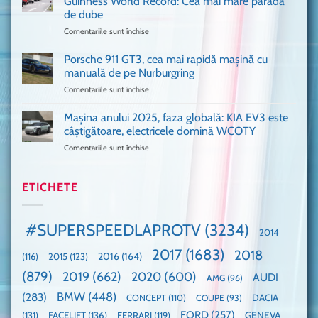
Guinness World Record: Cea mai mare paradă
mulți
de
de dube
fani
Formula
Comentariile sunt închise
pentru
Ford
1
Only
Transit
VANS!
în
Porsche 911 GT3, cea mai rapidă mașină cu
Am
UK,
manuală de pe Nurburgring
pus
că
Comentariile sunt închise
pentru
și
era
Porsche
noi
absolută
911
Mașina anului 2025, faza globală: KIA EV3 este
umărul
nevoie
GT3,
cu
de
câștigătoare, electricele domină WCOTY
cea
Ford
un
Comentariile sunt închise
pentru
mai
la
festival
Mașina
rapidă
un
🤭
anului
mașină
Guinness
2025,
ETICHETE
cu
World
faza
manuală
Record:
globală:
de
Cea
KIA
pe
mai
#SUPERSPEEDLAPROTV
(3234)
2014
EV3
Nurburgring
mare
este
paradă
2017
(1683)
2018
2015
(123)
2016
(164)
(116)
câștigătoare,
de
electricele
dube
(879)
2019
(662)
2020
(600)
AUDI
AMG
(96)
domină
WCOTY
BMW
(448)
(283)
DACIA
CONCEPT
(110)
COUPE
(93)
FORD
(257)
(131)
FACELIFT
(136)
FERRARI
(119)
GENEVA