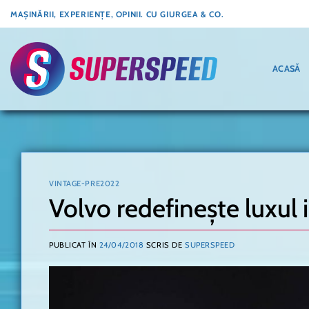
Skip
MAȘINĂRII, EXPERIENȚE, OPINII. CU GIURGEA & CO.
to
content
ACASĂ
VINTAGE-PRE2022
Volvo redefinește luxul i
PUBLICAT ÎN
24/04/2018
SCRIS DE
SUPERSPEED