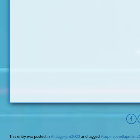
This entry was posted in
Vintage-pre2022
and tagged
#superspeedlaprotv
,
2