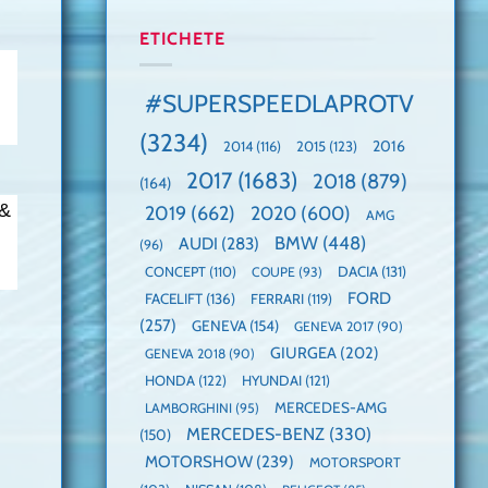
manuală
Cea
anului
de
mai
2025,
ETICHETE
pe
mare
faza
Nurburgring
paradă
globală:
de
KIA
#SUPERSPEEDLAPROTV
dube
EV3
este
(3234)
câștigătoare,
2015
(123)
2016
2014
(116)
electricele
2017
(1683)
2018
(879)
domină
(164)
WCOTY
 &
2019
(662)
2020
(600)
AMG
BMW
(448)
AUDI
(283)
(96)
DACIA
(131)
CONCEPT
(110)
COUPE
(93)
FORD
FACELIFT
(136)
FERRARI
(119)
(257)
GENEVA
(154)
GENEVA 2017
(90)
GIURGEA
(202)
GENEVA 2018
(90)
HONDA
(122)
HYUNDAI
(121)
MERCEDES-AMG
LAMBORGHINI
(95)
MERCEDES-BENZ
(330)
(150)
MOTORSHOW
(239)
MOTORSPORT