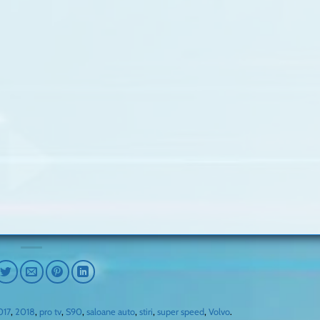
017
,
2018
,
pro tv
,
S90
,
saloane auto
,
stiri
,
super speed
,
Volvo
.