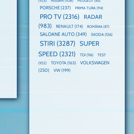
(103)
NISSAN
(108)
PEUGEOT
(85)
PORSCHE
(237)
PRIMA TURA
(94)
PRO TV
(2316)
RADAR
(983)
RENAULT
(174)
ROMÂNIA
(87)
SALOANE AUTO
(349)
SKODA
(126)
STIRI
(3287)
SUPER
SPEED
(2321)
TDI
(116)
TEST
VOLKSWAGEN
TOYOTA
(163)
(102)
(250)
VW
(199)