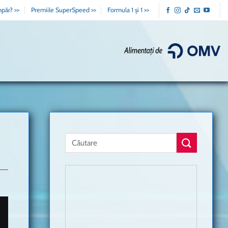
păr? >>
Premiile SuperSpeed >>
Formula 1 și 1 >>