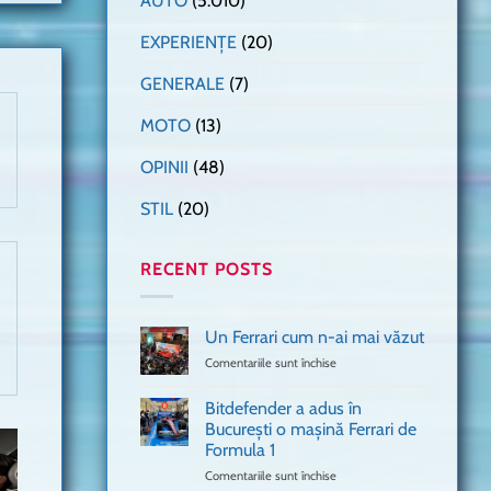
AUTO
(5.010)
EXPERIENȚE
(20)
GENERALE
(7)
MOTO
(13)
OPINII
(48)
STIL
(20)
RECENT POSTS
Un Ferrari cum n-ai mai văzut
Comentariile sunt închise
pentru
Un
Ferrari
Bitdefender a adus în
cum
București o mașină Ferrari de
n-
Formula 1
ai
mai
Comentariile sunt închise
pentru