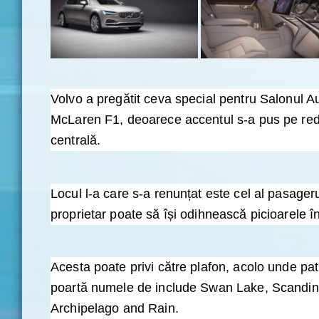
Volvo a pregătit ceva special pentru Salonul Au
McLaren F1, deoarece accentul s-a pus pe redef
centrală.
Locul l-a care s-a renunțat este cel al pasageru
proprietar poate să își odihnească picioarele î
Acesta poate privi către plafon, acolo unde pat
poartă numele de include Swan Lake, Scandina
Archipelago and Rain.