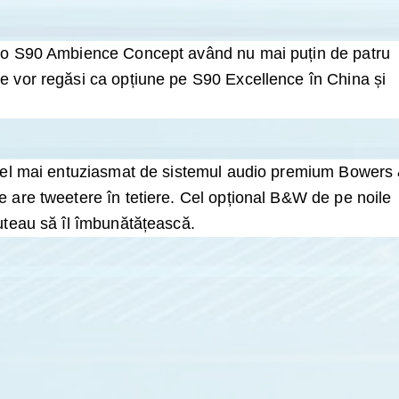
olvo S90 Ambience Concept având nu mai puțin de patru
e vor regăsi ca opțiune pe S90 Excellence în China și
t cel mai entuziasmat de sistemul audio premium Bowers
e are tweetere în tetiere. Cel opțional B&W de pe noile
puteau să îl îmbunătățească.