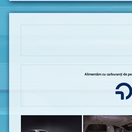
Alimentăm cu carburanți de per