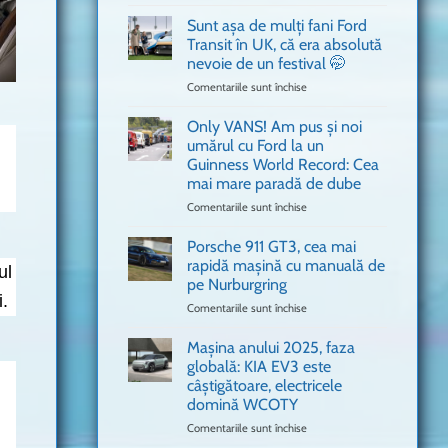
văzut
Bitdefender
a
Sunt așa de mulți fani Ford
adus
Transit în UK, că era absolută
în
nevoie de un festival 🤭
București
Comentariile sunt închise
pentru
o
Sunt
mașină
așa
Ferrari
Only VANS! Am pus și noi
de
de
umărul cu Ford la un
mulți
Formula
Guinness World Record: Cea
fani
1
mai mare paradă de dube
Ford
Transit
Comentariile sunt închise
pentru
în
Only
UK,
VANS!
Porsche 911 GT3, cea mai
că
Am
rapidă mașină cu manuală de
ul
era
pus
pe Nurburgring
absolută
și
i.
Comentariile sunt închise
nevoie
pentru
noi
de
Porsche
umărul
un
911
cu
Mașina anului 2025, faza
festival
GT3,
Ford
globală: KIA EV3 este
🤭
cea
la
câștigătoare, electricele
mai
un
domină WCOTY
rapidă
Guinness
mașină
Comentariile sunt închise
World
pentru
cu
Record:
Mașina