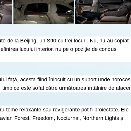
to de la Beijing, un S90 cu trei locuri. Nu, nu au copiat
inirea luxului interior, nu pe o poziție de condus
lui față, acesta fiind înlocuit cu un suport unde norocos
n timp ce este șofat către următoarea întâlnire de afacer
ru teme relaxante sau revigorante pot fi proiectate. Ele
vian Forest, Freedom, Nocturnal, Northern Lights și