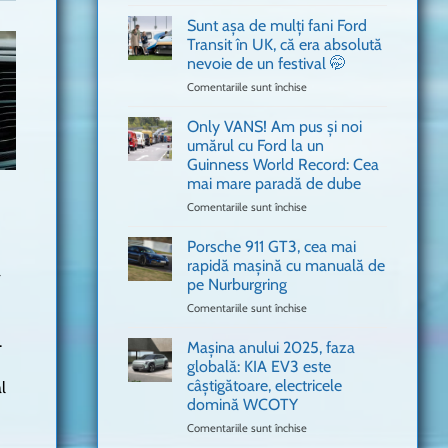
văzut
Bitdefender
a
Sunt așa de mulți fani Ford
adus
Transit în UK, că era absolută
în
nevoie de un festival 🤭
București
Comentariile sunt închise
pentru
o
Sunt
mașină
așa
Ferrari
Only VANS! Am pus și noi
de
de
umărul cu Ford la un
mulți
Formula
Guinness World Record: Cea
fani
1
mai mare paradă de dube
Ford
Transit
Comentariile sunt închise
pentru
în
Only
UK,
VANS!
Porsche 911 GT3, cea mai
că
Am
rapidă mașină cu manuală de
a
era
pus
pe Nurburgring
absolută
și
Comentariile sunt închise
nevoie
pentru
noi
de
Porsche
umărul
.
un
911
cu
Mașina anului 2025, faza
festival
GT3,
Ford
globală: KIA EV3 este
🤭
cea
la
câștigătoare, electricele
l
mai
un
domină WCOTY
rapidă
Guinness
mașină
Comentariile sunt închise
World
pentru
cu
Record:
Mașina