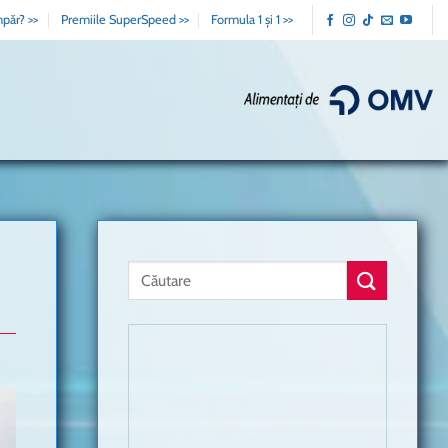
păr? >>
Premiile SuperSpeed >>
Formula 1 și 1 >>