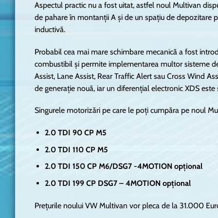
Aspectul practic nu a fost uitat, astfel noul Multivan dis
de pahare în montanții A și de un spațiu de depozitare p
inductivă.
Probabil cea mai mare schimbare mecanică a fost introd
combustibil și permite implementarea multor sisteme de
Assist, Lane Assist, Rear Traffic Alert sau Cross Wind Assi
de generație nouă, iar un diferențial electronic XDS este ș
Singurele motorizări pe care le poți cumpăra pe noul Mul
2.0 TDI 90 CP M5
2.0 TDI 110 CP M5
2.0 TDI 150 CP M6/DSG7 -4MOTION opțional
2.0 TDI 199 CP DSG7 – 4MOTION opțional
Prețurile noului VW Multivan vor pleca de la 31.000 Eu