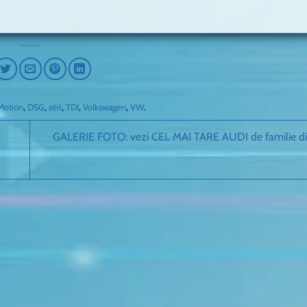
Motion
,
DSG
,
stiri
,
TDI
,
Volkswagen
,
VW
.
GALERIE FOTO: vezi CEL MAI TARE AUDI de familie din 