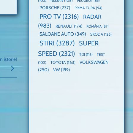
(103)
NISSAN
(108)
PEUGEOT
(85)
PORSCHE
(237)
PRIMA TURA
(94)
PRO TV
(2316)
RADAR
(983)
RENAULT
(174)
ROMÂNIA
(87)
SALOANE AUTO
(349)
SKODA
(126)
STIRI
(3287)
SUPER
SPEED
(2321)
TDI
(116)
TEST
istorie!
VOLKSWAGEN
TOYOTA
(163)
(102)
(250)
VW
(199)