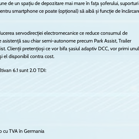
pune de un spațiu de depozitare mai mare în fața șoferului, suporturi
entru smartphone ce poate (opțional) să aibă și funcție de încărcar
ucerea servodirecției electromecanice ce reduce consumul de
 asistență sau chiar semi-autonome precum Park Assist, Trailer
st. Clienții pretențioși ce vor bifa șasiul adaptiv DCC, vor primi unul
i el disponibil contra cost.
tivan 6.1 sunt 2.0 TDI:
ro cu TVA în Germania