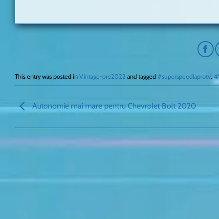
This entry was posted in
Vintage-pre2022
and tagged
#superspeedlaprotv
,
4
Autonomie mai mare pentru Chevrolet Bolt 2020