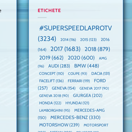
manuală
Cea
anului
de
mai
2025,
ETICHETE
e
pe
mare
faza
Nurburgring
paradă
globală:
de
KIA
#SUPERSPEEDLAPROTV
dube
EV3
este
(3234)
câștigătoare,
2015
(123)
2016
2014
(116)
electricele
2017
(1683)
2018
(879)
domină
(164)
WCOTY
2019
(662)
2020
(600)
AMG
BMW
(448)
AUDI
(283)
(96)
DACIA
(131)
CONCEPT
(110)
COUPE
(93)
FORD
FACELIFT
(136)
FERRARI
(119)
(257)
GENEVA
(154)
GENEVA 2017
(90)
GIURGEA
(202)
GENEVA 2018
(90)
HONDA
(122)
HYUNDAI
(121)
MERCEDES-AMG
LAMBORGHINI
(95)
MERCEDES-BENZ
(330)
(150)
MOTORSHOW
(239)
MOTORSPORT