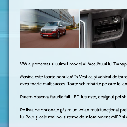
VW a prezentat și ultimul model al faceliftului lui Transp
Mașina este foarte populară în Vest ca și vehicul de tran
avea foarte mult succes. Toate schimbările pe care le-am v
Putem observa farurile full LED futuriste, designul poli
Pe lista de opționale găsim un volan multifuncțional prel
lui Polo și cele mai noi sisteme de infotainment MIB2 și