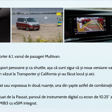
orter 6.1, vanul de pasageri Multivan.
sport persoane și ca shuttle, așa că sunt sigur că și noua versiune v
ăzut la Transporter și California și-au făcut locul și aici.
shat sau vopseaua în două nuanțe, una din șapte astfel de combinații
uat de la Passat, panoul de instrumente digital cu ecran de 10.25″ a
 MIB3 cu eSIM integrat.