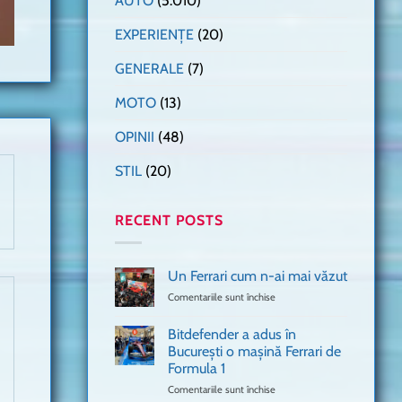
AUTO
(5.010)
EXPERIENȚE
(20)
GENERALE
(7)
MOTO
(13)
OPINII
(48)
STIL
(20)
RECENT POSTS
Un Ferrari cum n-ai mai văzut
Comentariile sunt închise
pentru
Un
Ferrari
Bitdefender a adus în
cum
București o mașină Ferrari de
n-
Formula 1
ai
mai
Comentariile sunt închise
pentru