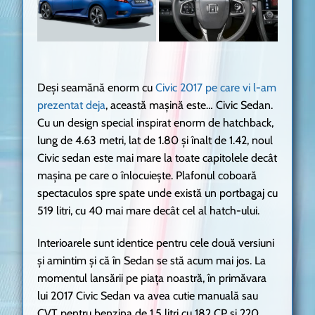
Deși seamănă enorm cu
Civic 2017 pe care vi l-am
prezentat deja
, această mașină este… Civic Sedan.
Cu un design special inspirat enorm de hatchback,
lung de 4.63 metri, lat de 1.80 și înalt de 1.42, noul
Civic sedan este mai mare la toate capitolele decât
mașina pe care o înlocuiește. Plafonul coboară
spectaculos spre spate unde există un portbagaj cu
519 litri, cu 40 mai mare decât cel al hatch-ului.
Interioarele sunt identice pentru cele două versiuni
și amintim și că în Sedan se stă acum mai jos. La
momentul lansării pe piața noastră, în primăvara
lui 2017 Civic Sedan va avea cutie manuală sau
CVT pentru benzina de 1.5 litri cu 182 CP și 220