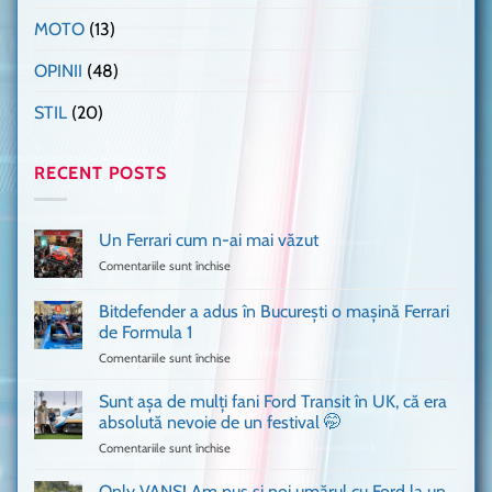
MOTO
(13)
OPINII
(48)
STIL
(20)
RECENT POSTS
Un Ferrari cum n-ai mai văzut
Comentariile sunt închise
pentru
Un
Ferrari
Bitdefender a adus în București o mașină Ferrari
cum
de Formula 1
n-
Comentariile sunt închise
pentru
ai
Bitdefender
mai
a
văzut
Sunt așa de mulți fani Ford Transit în UK, că era
adus
absolută nevoie de un festival 🤭
în
Comentariile sunt închise
pentru
București
Sunt
o
așa
Only VANS! Am pus și noi umărul cu Ford la un
mașină