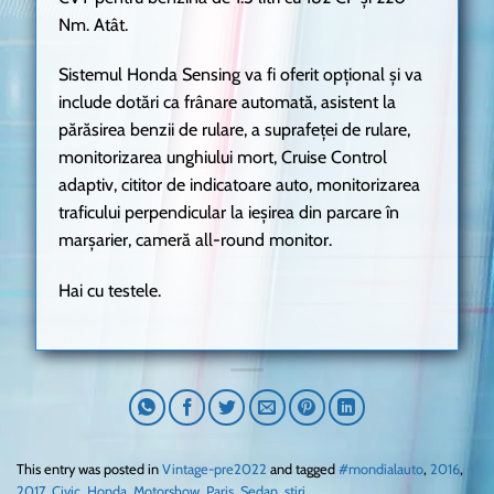
Nm. Atât.
Sistemul Honda Sensing va fi oferit opțional și va
include dotări ca frânare automată, asistent la
părăsirea benzii de rulare, a suprafeței de rulare,
monitorizarea unghiului mort, Cruise Control
adaptiv, cititor de indicatoare auto, monitorizarea
traficului perpendicular la ieșirea din parcare în
marșarier, cameră all-round monitor.
Hai cu testele.
This entry was posted in
Vintage-pre2022
and tagged
#mondialauto
,
2016
,
2017
,
Civic
,
Honda
,
Motorshow
,
Paris
,
Sedan
,
stiri
.