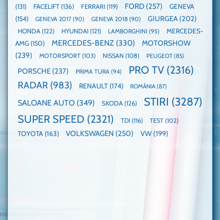
FORD
(257)
(131)
FACELIFT
(136)
FERRARI
(119)
GENEVA
GIURGEA
(202)
(154)
GENEVA 2017
(90)
GENEVA 2018
(90)
HONDA
(122)
HYUNDAI
(121)
MERCEDES-
LAMBORGHINI
(95)
MERCEDES-BENZ
(330)
MOTORSHOW
AMG
(150)
(239)
MOTORSPORT
(103)
NISSAN
(108)
PEUGEOT
(85)
PRO TV
(2316)
PORSCHE
(237)
PRIMA TURA
(94)
RADAR
(983)
RENAULT
(174)
ROMÂNIA
(87)
STIRI
(3287)
SALOANE AUTO
(349)
SKODA
(126)
SUPER SPEED
(2321)
TDI
(116)
TEST
(102)
VOLKSWAGEN
(250)
VW
(199)
TOYOTA
(163)