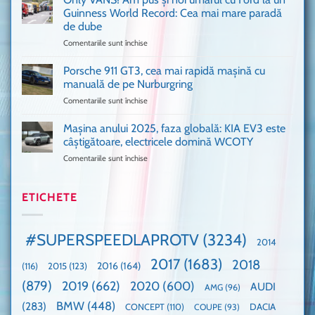
de
Ferrari
Guinness World Record: Cea mai mare paradă
mulți
de
de dube
fani
Formula
Comentariile sunt închise
pentru
Ford
1
Only
Transit
VANS!
în
Porsche 911 GT3, cea mai rapidă mașină cu
Am
UK,
manuală de pe Nurburgring
pus
că
Comentariile sunt închise
pentru
și
era
Porsche
noi
absolută
911
Mașina anului 2025, faza globală: KIA EV3 este
umărul
nevoie
GT3,
cu
de
câștigătoare, electricele domină WCOTY
cea
Ford
un
Comentariile sunt închise
pentru
mai
la
festival
Mașina
rapidă
un
🤭
anului
mașină
Guinness
2025,
ETICHETE
cu
World
faza
manuală
Record:
globală:
de
Cea
KIA
pe
mai
#SUPERSPEEDLAPROTV
(3234)
2014
EV3
Nurburgring
mare
este
paradă
2017
(1683)
2018
2015
(123)
2016
(164)
(116)
câștigătoare,
de
electricele
dube
(879)
2019
(662)
2020
(600)
AUDI
AMG
(96)
domină
WCOTY
BMW
(448)
(283)
DACIA
CONCEPT
(110)
COUPE
(93)