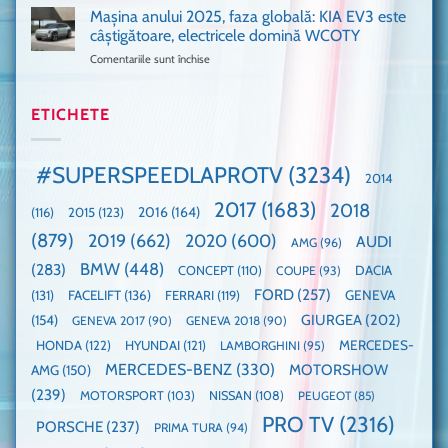
911
Mașina anului 2025, faza globală: KIA EV3 este
umărul
nevoie
GT3,
cu
de
câștigătoare, electricele domină WCOTY
cea
Ford
un
Comentariile sunt închise
pentru
mai
la
festival
Mașina
rapidă
un
🤭
anului
mașină
Guinness
2025,
ETICHETE
cu
World
faza
manuală
Record:
globală:
de
Cea
KIA
pe
mai
#SUPERSPEEDLAPROTV
(3234)
2014
EV3
Nurburgring
mare
este
paradă
2017
(1683)
2018
2015
(123)
2016
(164)
(116)
câștigătoare,
de
electricele
dube
(879)
2019
(662)
2020
(600)
AUDI
AMG
(96)
domină
WCOTY
BMW
(448)
(283)
DACIA
CONCEPT
(110)
COUPE
(93)
FORD
(257)
(131)
FACELIFT
(136)
FERRARI
(119)
GENEVA
GIURGEA
(202)
(154)
GENEVA 2017
(90)
GENEVA 2018
(90)
HONDA
(122)
HYUNDAI
(121)
MERCEDES-
LAMBORGHINI
(95)
MERCEDES-BENZ
(330)
MOTORSHOW
AMG
(150)
(239)
MOTORSPORT
(103)
NISSAN
(108)
PEUGEOT
(85)
PRO TV
(2316)
PORSCHE
(237)
PRIMA TURA
(94)