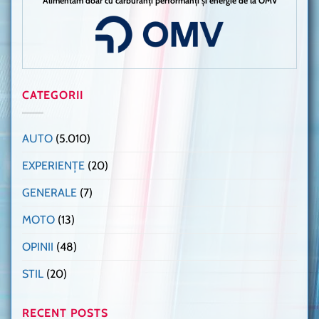
Alimentăm doar cu carburanți performanți și energie de la OMV
CATEGORII
AUTO
(5.010)
EXPERIENȚE
(20)
GENERALE
(7)
MOTO
(13)
OPINII
(48)
STIL
(20)
RECENT POSTS