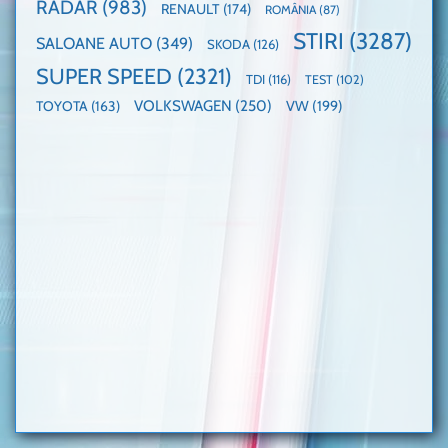
RADAR
(983)
RENAULT
(174)
ROMÂNIA
(87)
STIRI
(3287)
SALOANE AUTO
(349)
SKODA
(126)
SUPER SPEED
(2321)
TDI
(116)
TEST
(102)
VOLKSWAGEN
(250)
VW
(199)
TOYOTA
(163)