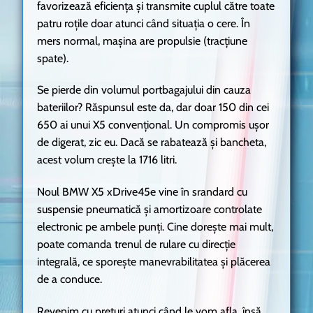
favorizează eficiența și transmite cuplul către toate
patru roțile doar atunci când situația o cere. În
mers normal, mașina are propulsie (tracțiune
spate).
Se pierde din volumul portbagajului din cauza
bateriilor? Răspunsul este da, dar doar 150 din cei
650 ai unui X5 convențional. Un compromis ușor
de digerat, zic eu. Dacă se rabatează și bancheta,
acest volum crește la 1716 litri.
Noul BMW X5 xDrive45e vine în srandard cu
suspensie pneumatică și amortizoare controlate
electronic pe ambele punți. Cine dorește mai mult,
poate comanda trenul de rulare cu direcție
integrală, ce sporește manevrabilitatea și plăcerea
de a conduce.
Revenim cu prețuri atunci când le vom afla, însă