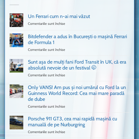
Un Ferrari cum n-ai mai văzut
Comentariile sunt închise
pentru
Un
Ferrari
Bitdefender a adus în București o mașină Ferrari
cum
de Formula 1
n-
Comentariile sunt închise
pentru
ai
Bitdefender
mai
a
văzut
Sunt așa de mulți fani Ford Transit în UK, că era
adus
absolută nevoie de un festival 🤭
în
Comentariile sunt închise
pentru
București
Sunt
o
așa
Only VANS! Am pus și noi umărul cu Ford la un
mașină
de
Ferrari
Guinness World Record: Cea mai mare paradă
mulți
de
de dube
fani
Formula
Comentariile sunt închise
pentru
Ford
1
Only
Transit
VANS!
în
Porsche 911 GT3, cea mai rapidă mașină cu
Am
UK,
manuală de pe Nurburgring
pus
că
Comentariile sunt închise
pentru
și
era
Porsche
noi
absolută