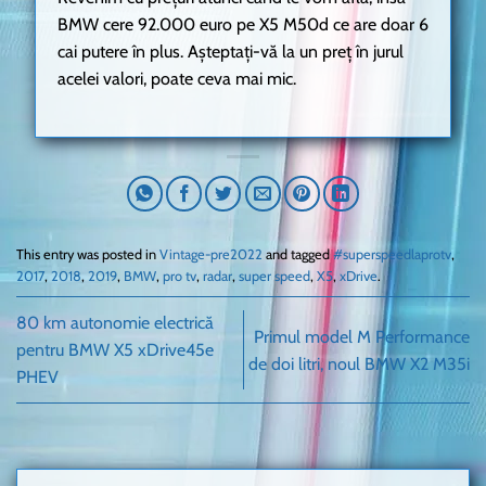
BMW cere 92.000 euro pe X5 M50d ce are doar 6
cai putere în plus. Așteptați-vă la un preț în jurul
acelei valori, poate ceva mai mic.
This entry was posted in
Vintage-pre2022
and tagged
#superspeedlaprotv
,
2017
,
2018
,
2019
,
BMW
,
pro tv
,
radar
,
super speed
,
X5
,
xDrive
.
80 km autonomie electrică
Primul model M Performance
pentru BMW X5 xDrive45e
de doi litri, noul BMW X2 M35i
PHEV