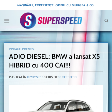
Skip
MAȘINĂRII, EXPERIENȚE, OPINII. CU GIURGEA & CO.
to
content
VINTAGE-PRE2022
ADIO DIESEL: BMW a lansat X5
HIBRID cu 400 CAI!!!
PUBLICAT ÎN
07/09/2018
SCRIS DE
SUPERSPEED