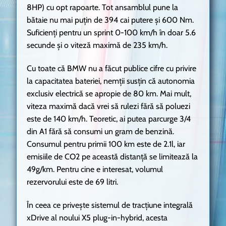
8HP) cu opt rapoarte. Tot ansamblul pune la
bătaie nu mai puțin de 394 cai putere și 600 Nm.
Suficienți pentru un sprint 0-100 km/h în doar 5.6
secunde și o viteză maximă de 235 km/h.
Cu toate că BMW nu a făcut publice cifre cu privire
la capacitatea bateriei, nemții susțin că autonomia
exclusiv electrică se apropie de 80 km. Mai mult,
viteza maximă dacă vrei să rulezi fără să poluezi
este de 140 km/h. Teoretic, ai putea parcurge 3/4
din A1 fără să consumi un gram de benzină.
Consumul pentru primii 100 km este de 2.1l, iar
emisiile de CO2 pe această distanță se limitează la
49g/km. Pentru cine e interesat, volumul
rezervorului este de 69 litri.
În ceea ce privește sistemul de tracțiune integrală
xDrive al noului X5 plug-in-hybrid, acesta