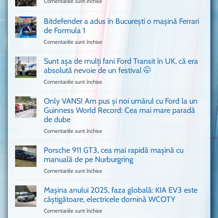
Comentariile sunt închise
pentru
Un
Ferrari
Bitdefender a adus în București o mașină Ferrari
cum
de Formula 1
n-
Comentariile sunt închise
pentru
ai
Bitdefender
mai
a
văzut
Sunt așa de mulți fani Ford Transit în UK, că era
adus
absolută nevoie de un festival 🤭
în
Comentariile sunt închise
pentru
București
Sunt
o
așa
Only VANS! Am pus și noi umărul cu Ford la un
mașină
de
Ferrari
Guinness World Record: Cea mai mare paradă
mulți
de
de dube
fani
Formula
Comentariile sunt închise
pentru
Ford
1
Only
Transit
VANS!
în
Porsche 911 GT3, cea mai rapidă mașină cu
Am
UK,
manuală de pe Nurburgring
pus
că
Comentariile sunt închise
pentru
și
era
Porsche
noi
absolută
911
Mașina anului 2025, faza globală: KIA EV3 este
umărul
nevoie
GT3,
cu
de
câștigătoare, electricele domină WCOTY
cea
Ford
un
Comentariile sunt închise
pentru
mai
la
festival