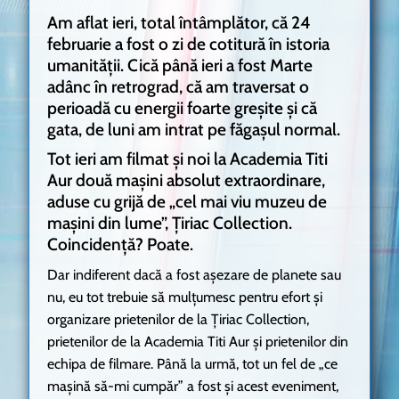
Am aflat ieri, total întâmplător, că 24
februarie a fost o zi de cotitură în istoria
umanității. Cică până ieri a fost Marte
adânc în retrograd, că am traversat o
perioadă cu energii foarte greșite și că
gata, de luni am intrat pe făgașul normal.
Tot ieri am filmat și noi la Academia Titi
Aur două mașini absolut extraordinare,
aduse cu grijă de „cel mai viu muzeu de
mașini din lume”, Țiriac Collection.
Coincidență? Poate.
Dar indiferent dacă a fost așezare de planete sau
nu, eu tot trebuie să mulțumesc pentru efort și
organizare prietenilor de la Țiriac Collection,
prietenilor de la Academia Titi Aur și prietenilor din
echipa de filmare. Până la urmă, tot un fel de „ce
mașină să-mi cumpăr” a fost și acest eveniment,