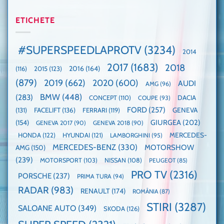
Mașina
rapidă
un
🤭
anului
mașină
Guinness
2025,
ETICHETE
cu
World
faza
manuală
Record:
globală:
de
Cea
KIA
pe
mai
#SUPERSPEEDLAPROTV
(3234)
2014
EV3
Nurburgring
mare
este
paradă
2017
(1683)
2018
2015
(123)
2016
(164)
(116)
câștigătoare,
de
electricele
dube
(879)
2019
(662)
2020
(600)
AUDI
AMG
(96)
domină
WCOTY
BMW
(448)
(283)
DACIA
CONCEPT
(110)
COUPE
(93)
FORD
(257)
(131)
FACELIFT
(136)
FERRARI
(119)
GENEVA
GIURGEA
(202)
(154)
GENEVA 2017
(90)
GENEVA 2018
(90)
HONDA
(122)
HYUNDAI
(121)
MERCEDES-
LAMBORGHINI
(95)
MERCEDES-BENZ
(330)
MOTORSHOW
AMG
(150)
(239)
MOTORSPORT
(103)
NISSAN
(108)
PEUGEOT
(85)
PRO TV
(2316)
PORSCHE
(237)
PRIMA TURA
(94)
RADAR
(983)
RENAULT
(174)
ROMÂNIA
(87)
STIRI
(3287)
SALOANE AUTO
(349)
SKODA
(126)