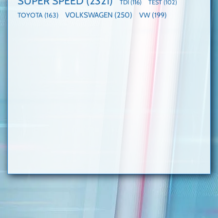
SUPER SPEED
(2321)
TDI
(116)
TEST
(102)
VOLKSWAGEN
(250)
VW
(199)
TOYOTA
(163)