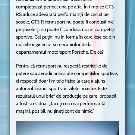
completează perfect una pe alta. În timp ce GT3
RS aduce adevărată performanță de circuit pe
șosele, GT3 R rennsport nu poate fi condusă nici
pe șosele și nu poate fi condusă nici în competiții
sportive. Cel puțin, nu în forma în care iese ea din
mâinile inginerilor și mecanicilor de la
departamentul motorsport Porsche. De ce?
Pentru că rennsport nu respectă restricțiile de
putere sau aerodinamică ale competițiilor sportive,
ci respectă doar limitele fizice la care a ajuns
automobilismul sportiv în zilele noastre. Este
rezultatul unui brief de producție pe care, probabil,
a fost scris doar „faceți cea mai performantă
mașină posibil, nu țineți cont de nimic.”