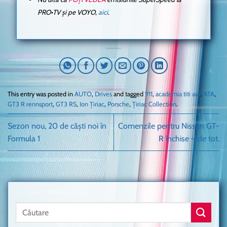
PRO•TV și pe VOYO,
aici
.
This entry was posted in
AUTO
,
Drives
and tagged
911
,
academia titi aur
,
ATA
,
GT3 R rennsport
,
GT3 RS
,
Ion Țiriac
,
Porsche
,
Țiriac Collection
.
Sezon nou, 20 de căști noi în
Comenzile pentru Nissan GT-
Formula 1
R închise – de tot.