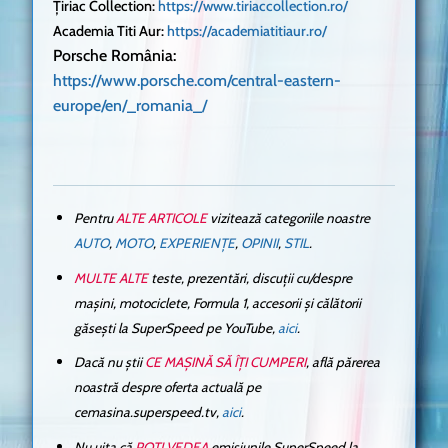
Țiriac Collection:
https://www.tiriaccollection.ro/
Academia Titi Aur:
https://academiatitiaur.ro/
Porsche România:
https://www.porsche.com/central-eastern-
europe/en/_romania_/
Pentru
ALTE ARTICOLE
vizitează categoriile noastre
AUTO
,
MOTO
,
EXPERIENȚE
,
OPINII
,
STIL
.
MULTE ALTE
teste, prezentări, discuții cu/despre
mașini, motociclete, Formula 1, accesorii și călătorii
găsești la SuperSpeed pe YouTube,
aici
.
Dacă nu știi
CE MAȘINĂ SĂ ÎȚI CUMPERI
, află părerea
noastră despre oferta actuală pe
cemasina.superspeed.tv,
aici
.
Nu uita că
POȚI VEDEA
emisiunile SuperSpeed la