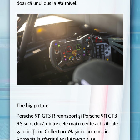
doar că unul dus la #altnivel.
The big picture
Porsche 911 GT3 R rennsport și Porsche 911 GT3
RS sunt două dintre cele mai recente achiziții ale
galeriei Țiriac Collection. Mașinile au ajuns în
România la sfârșitul anului trecut și se