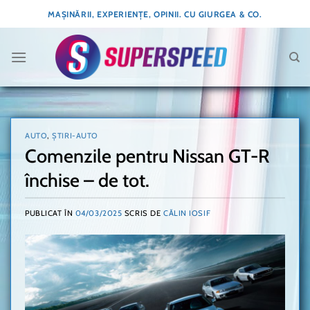
Skip
MAȘINĂRII, EXPERIENȚE, OPINII. CU GIURGEA & CO.
to
content
AUTO
,
ȘTIRI-AUTO
Comenzile pentru Nissan GT-R
închise – de tot.
PUBLICAT ÎN
04/03/2025
SCRIS DE
CĂLIN IOSIF