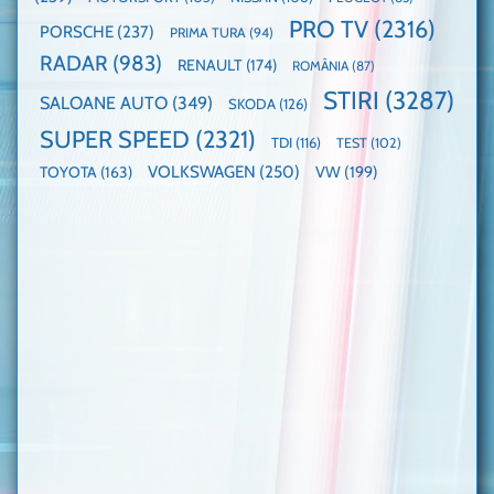
PRO TV
(2316)
PORSCHE
(237)
PRIMA TURA
(94)
RADAR
(983)
RENAULT
(174)
ROMÂNIA
(87)
STIRI
(3287)
SALOANE AUTO
(349)
SKODA
(126)
SUPER SPEED
(2321)
TDI
(116)
TEST
(102)
VOLKSWAGEN
(250)
VW
(199)
TOYOTA
(163)