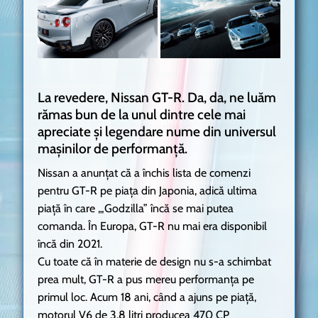
La revedere, Nissan GT-R. Da, da, ne luăm
rămas bun de la unul dintre cele mai
apreciate și legendare nume din universul
mașinilor de performanță.
Nissan a anunțat că a închis lista de comenzi
pentru GT-R pe piața din Japonia, adică ultima
piață în care ,„Godzilla” încă se mai putea
comanda. În Europa, GT-R nu mai era disponibil
încă din 2021.
Cu toate că în materie de design nu s-a schimbat
prea mult, GT-R a pus mereu performanța pe
primul loc. Acum 18 ani, când a ajuns pe piață,
motorul V6 de 3,8 litri producea 470 CP