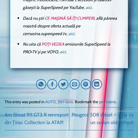
găsești la SuperSpeed pe YouTube,
aici
.
Dacă nu știi
CE MAȘINĂ SĂ ÎȚI CUMPERI
, află părerea
noastră despre oferta actuală pe
cemasina.superspeed.tv,
aici
.
Nu uita că
POȚI VEDEA
emisiunile SuperSpeed la
PRO•TV și pe VOYO,
aici
.
This entry was posted in
AUTO
,
Știri-auto
. Bookmark the
permalink
.
Am filmat 911 GT3 R rennsport
Peugeot 508 diesel – viața cu
din Țiriac Collection la ATA!!!
un sedan old-school