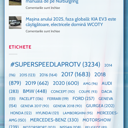
manuală de pe Nurburgring
pus
că
Comentariile sunt închise
pentru
și
era
Porsche
noi
absolută
911
Mașina anului 2025, faza globală: KIA EV3 este
umărul
nevoie
GT3,
cu
de
câștigătoare, electricele domină WCOTY
cea
Ford
un
Comentariile sunt închise
pentru
mai
la
festival
Mașina
rapidă
un
🤭
anului
mașină
Guinness
2025,
ETICHETE
cu
World
faza
manuală
Record:
globală:
de
Cea
KIA
pe
mai
#SUPERSPEEDLAPROTV
(3234)
2014
EV3
Nurburgring
mare
este
paradă
2017
(1683)
2018
2015
(123)
2016
(164)
(116)
câștigătoare,
de
electricele
dube
(879)
2019
(662)
2020
(600)
AUDI
AMG
(96)
domină
WCOTY
BMW
(448)
(283)
DACIA
CONCEPT
(110)
COUPE
(93)
FORD
(257)
(131)
FACELIFT
(136)
FERRARI
(119)
GENEVA
GIURGEA
(202)
(154)
GENEVA 2017
(90)
GENEVA 2018
(90)
HONDA
(122)
HYUNDAI
(121)
MERCEDES-
LAMBORGHINI
(95)
MERCEDES-BENZ
(330)
MOTORSHOW
AMG
(150)
(239)
MOTORSPORT
(103)
NISSAN
(108)
PEUGEOT
(85)