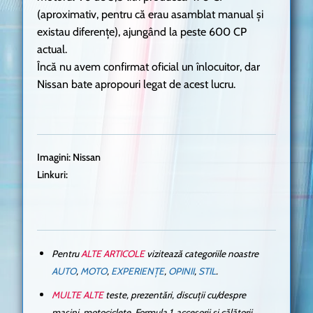
(aproximativ, pentru că erau asamblat manual și
existau diferențe), ajungând la peste 600 CP
actual.
Încă nu avem confirmat oficial un înlocuitor, dar
Nissan bate apropouri legat de acest lucru.
Imagini: Nissan
Linkuri:
Pentru
ALTE ARTICOLE
vizitează categoriile noastre
AUTO
,
MOTO
,
EXPERIENȚE
,
OPINII
,
STIL
.
MULTE ALTE
teste, prezentări, discuții cu/despre
mașini, motociclete, Formula 1, accesorii și călătorii