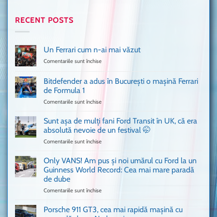
RECENT POSTS
Un Ferrari cum n-ai mai văzut
Comentariile sunt închise
pentru
Un
Ferrari
Bitdefender a adus în București o mașină Ferrari
cum
de Formula 1
n-
Comentariile sunt închise
pentru
ai
Bitdefender
mai
a
văzut
Sunt așa de mulți fani Ford Transit în UK, că era
adus
absolută nevoie de un festival 🤭
în
Comentariile sunt închise
pentru
București
Sunt
o
așa
Only VANS! Am pus și noi umărul cu Ford la un
mașină
de
Ferrari
Guinness World Record: Cea mai mare paradă
mulți
de
de dube
fani
Formula
Comentariile sunt închise
pentru
Ford
1
Only
Transit
VANS!
în
Porsche 911 GT3, cea mai rapidă mașină cu
Am
UK,